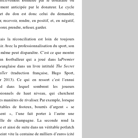
ffectivement formulée par le donataire ou
ement anticipée par le donateur. Le cycle
et du don est donc celui du demander,
, recevoir, rendre, en positif, et, en négatif,
orer, prendre, refuser, garder.
ais la réconciliation est loin de toujours
ir. Avec la professionnalisation du sport, son
t même peut disparaître. C’est ce que montre
un footballeur qui a joué dans la
Premier
e
anglaise dans un livre intitulé
The Secret
aller
(traduction française, Hugo Sport,
er 2013). Ce qui en ressort c’est l’ennui
ond dans lequel sombrent les joueurs
ssionnels de haut niveau, qui cherchent
es manières de rivaliser. Par exemple, lorsque
tables de footeux, bourrés d’argent « se
hent », l’une fait porter à l’autre une
ille de champagne. La seconde rend la
le et ainsi de suite dans un véritable potlatch
teint vite la centaine de milliers d’euros (cité