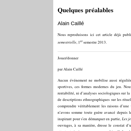
Quelques préalables
Alain Caillé
Nous reproduisons ici cet article déjà pu
er
semestrielle
, 1
semestre 2013.
Jouer/donner
par Alain Caillé
Aucun événement ne mobilise aussi régulière
sportives, ces formes modernes du jeu. No
rentabilité, ni d’analyses sociologiques sur la
de descriptions ethnographiques sur les ritu
comprendre véritablement les raisons d’une 
n’avons somme toute guère avancé depuis le 
inspirant pour s’en démarquer en partie,
Les j
ouvrages, à sa manière, dresse le constat d’un