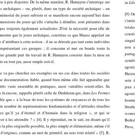
eu à peu disjoints. De la même manière, R. Hamayon s’interroge sur
in
Lib
tés archaïques – ou, plutôt, dans un type de société archaïque – en
[
9
]
On
mémorial du jouer subsiste et se manifeste encore aujourd’hui dans
s’inté
imensions du jouer qu’elle s’attache à démêler, sont présentes dans
totale
 pas toujours également actualisées. D’où la nécessité pour elle de
const
le montre que le jouer archaïque, constitue ce que Mauss appelait un
singu
le d’attribuer à cette notion : il ne se déroule pas tant entre individus
non a
 représentant ces groupes ; il concerne et met en branle toute la
parta
Une grande part du travail de R. Hamayon consiste dans la mise en
symét
 en tout jeu, aussi simple soit-il.
agoni
e va pas chercher ses exemples ou ses cas dans toutes les sociétés
Huizi
ne documentation fiable, quand bien même elle fait apparaître que
sein 
très vaste ensemble de pratiques, aussi variables soient-elles. Sa
jeux 
n là encore, rappelle plutôt celle de Durkheim qui, dans
Les Formes
agoni
idée que « à la base de tous les systèmes de croyances et de tous les
homme
ain nombre de représentations fondamentales et d’attitudes rituelles
Strat
e qu’il ya d’éternel et d’humain dans la religion », et qui se
women
er à les atteindre ? »
[
4
]
. Il y répondait, on le sait, en disant qu’il
Berke
 la plus originelle possible, la plus simple et élémentaire, même s’il
Press,
 d’origines, comme au mot de primitif, un sens tout relatif »
[
5
]
. R.