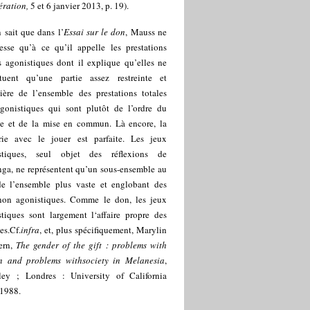
ération,
5 et 6 janvier 2013, p. 19).
 sait que dans l’
Essai sur le don
, Mauss ne
resse qu’à ce qu’il appelle les prestations
s agonistiques dont il explique qu’elles ne
ituent qu’une partie assez restreinte et
lière de l’ensemble des prestations totales
gonistiques qui sont plutôt de l’ordre du
ge et de la mise en commun. Là encore, la
rie avec le jouer est parfaite. Les jeux
stiques, seul objet des réflexions de
nga, ne représentent qu’un sous-ensemble au
de l’ensemble plus vaste et englobant des
non agonistiques. Comme le don, les jeux
stiques sont largement l‘affaire propre des
s.Cf.
infra
, et, plus spécifiquement, Marylin
hern,
The gender of the gift : problems with
 and problems with
society in Melanesia
,
ley ; Londres : University of California
 1988.