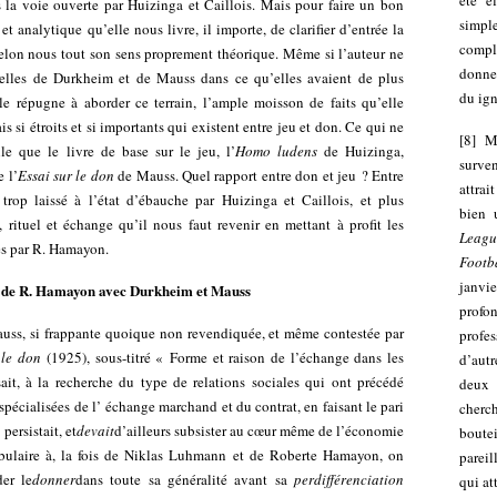
été e
s la voie ouverte par Huizinga et Caillois. Mais pour faire un bon
simpl
t analytique qu’elle nous livre, il importe, de clarifier d’entrée la
compl
selon nous tout son sens proprement théorique. Même si l’auteur ne
donner
celles de Durkheim et de Mauss dans ce qu’elles avaient de plus
du ign
le répugne à aborder ce terrain, l’ample moisson de faits qu’elle
is si étroits et si importants qui existent entre jeu et don. Ce qui ne
[
8
]
M
le que le livre de base sur le jeu, l’
Homo ludens
de Huizinga,
surven
 l’
Essai sur le don
de Mauss. Quel rapport entre don et jeu ? Entre
attrai
trop laissé à l’état d’ébauche par Huizinga et Caillois, et plus
bien 
, rituel et échange qu’il nous faut revenir en mettant à profit les
Le
agu
es par R. Hamayon.
Footb
janvi
 de R. Hamayon avec Durkheim et Mauss
prof
ss, si frappante quoique non revendiquée, et même contestée par
profe
 le don
(1925), sous-titré « Forme et raison de l’échange dans les
d’autr
sait, à la recherche du type de relations sociales qui ont précédé
deux 
 spécialisées de l’ échange marchand et du contrat, en faisant le pari
cherc
persistait, et
devait
d’ailleurs subsister au cœur même de l’économie
boute
bulaire à, la fois de Niklas Luhmann et de Roberte Hamayon, on
pareil
er le
donner
dans toute sa généralité avant sa
perdifférenciation
qui at