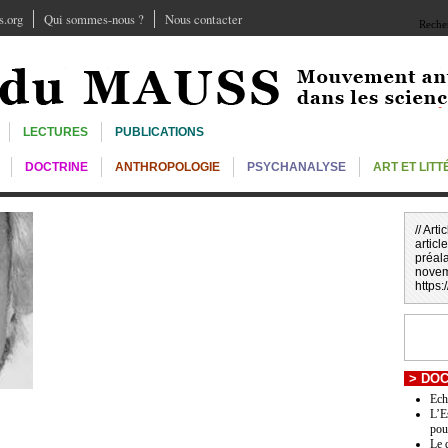
.org
Qui sommes-nous ?
Nous contacter
Recher
LECTURES
PUBLICATIONS
DOCTRINE
ANTHROPOLOGIE
PSYCHANALYSE
ART ET LIT
// Art
article
préal
novem
https
>
DOC
Ech
L’E
pou
Le 