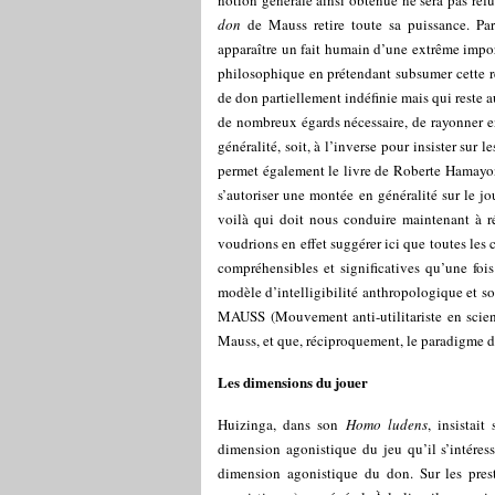
notion générale ainsi obtenue ne sera pas réf
don
de Mauss retire toute sa puissance. Par 
apparaître un fait humain d’une extrême import
philosophique en prétendant subsumer cette réa
de don partiellement indéfinie mais qui reste au 
de nombreux égards nécessaire, de rayonner en
généralité, soit, à l’inverse pour insister sur 
permet également le livre de Roberte Hamayo
s’autoriser une montée en généralité sur le 
voilà qui doit nous conduire maintenant à ré
voudrions en effet suggérer ici que toutes l
compréhensibles et significatives qu’une foi
modèle d’intelligibilité anthropologique et so
MAUSS (Mouvement anti-utilitariste en scienc
Mauss, et que, réciproquement, le paradigme du
Les dimensions du jouer
Huizinga, dans son
Homo ludens
, insistai
dimension agonistique du jeu qu’il s’intéres
dimension agonistique du don. Sur les prest