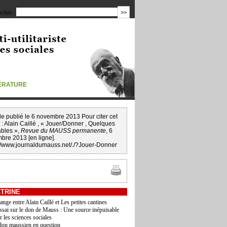
cher :
TÉRATURE
icle publié le 6 novembre 2013 Pour citer cet
 :
Alain Caillé
, « Jouer/Donner , Quelques
ables »,
Revue du MAUSS permanente
, 6
bre 2013 [en ligne].
://www.journaldumauss.net
/
./?Jouer-Donner
TRINE
ange entre Alain Caillé et Les petites cantines
ssai sur le don de Mauss : Une source inépuisable
r les sciences sociales
don maussien en question