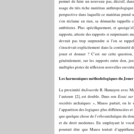
permet de faire un nouveau pas, décisif, dan
usage du très riche matériau anthropologique e
perspective dans laquelle ce matériau prend 
s’en réclame en rien, sa démarche rappelle 
ambitieux. Plus spécifiquement, et quoiqu’el
rapporte, atteste des rapports si surprenants ma
devrait pas trop surprendre si l’on se rappel
s’inscrivait explicitement dans la continuité de
jouer et donner ? C’est sur cette question, 
généralement, sur les rapports entre don, jeu
multiples pistes de réflexion nouvelles ouvert
Les harmoniques méthodologiques du Jouer
La proximité du
Jouer
de R. Hamayon avec Mau
l’auteure
[
2
]
, est double. Dans son
Essai sur
sociétés archaïques », Mauss partait, on le 
l’apparition des logiques plus différenciées et
que quelque chose de l’
ethos
archaïque du don 
et du droit modernes. En employant le voca
pourrait dire que Mauss tentait d’appréhend