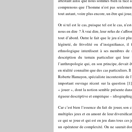
attestant ainsi que nous sommes bien là face à
comprenons que l’homme n’est pas seuleme
tout autant, voire plus encore, un être qui jou
Or si tel est le cas, puisque tel est le cas, n
nous en dire ? À vrai dire, leur refus de s’affr
tout d’abord. Outre le fait que le jeu n’est 
légèreté, de frivolité ou d’insignifiance, i
ethnologique interdisent à ses membres de s
description du terrain particulier qui leu
l’anthropologie qui, en son principe, devait 
en réalité connaître que des cas particuliers.
Roberte Hamayon, spécialiste incontestée de l’
important ouvrage récent sur la question
[
1
]
« jouer », dont la notion semble présente dans 
rigueur descriptive et empirique – idiographiqu
Car c’est bien l’essence du fait de jouer, son cr
multiples jeux et en amont de leur diversificat
ce qui se joue et qui est en jeu dans tous ces
un opérateur de complexité. On ne saurait don