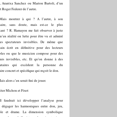
s, Arantxa Sanchez ou Marion Bartoli, d’un
et Roger Federer de l’autre.
Mais montrer à qui ? A l’autre, à son
saire, sans doute, mais est-ce le plus
tant ? R. Hamayon me fait observer à juste
qu’en réalité on lutte pour être vu et admiré
es spectateurs invisibles. De même que
ivain écrit en définitive pour des lecteurs
ibles ou que le musicien compose pour des
eurs invisibles, etc. Et qu’on donne à des
nataires qui excèdent la personne du
ire concret et spécifique qui reçoit le don.
ais alors c’en serait fini de jouer.
iter Michon et Fixot
Il faudrait ici développer l’analyse pour
 dégager les harmoniques entre don, jeu,
le et drame. La dimension symbolique