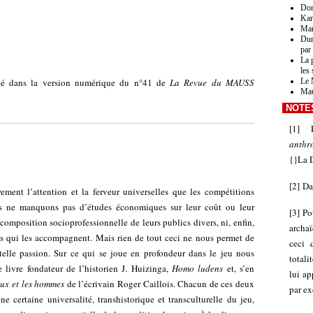
Don
Kar
Mar
Dur
par
La 
les
blié dans la version numérique du n°41 de
La Revue du MAUSS
Le 
Mau
NOTE
[
1
]
anthr
{}La 
[
2
]
Da
ment l’attention et la ferveur universelles que les compétitions
us ne manquons pas d’études économiques sur leur coût ou leur
[
3
]
Po
 composition socioprofessionnelle de leurs publics divers, ni, enfin,
archaï
els qui les accompagnent. Mais rien de tout ceci ne nous permet de
ceci 
telle passion. Sur ce qui se joue en profondeur dans le jeu nous
totali
livre fondateur de l’historien J. Huizinga,
Homo ludens
et, s’en
lui ap
eux et les hommes
de l’écrivain Roger Caillois. Chacun de ces deux
par ex
e certaine universalité, transhistorique et transculturelle du jeu,