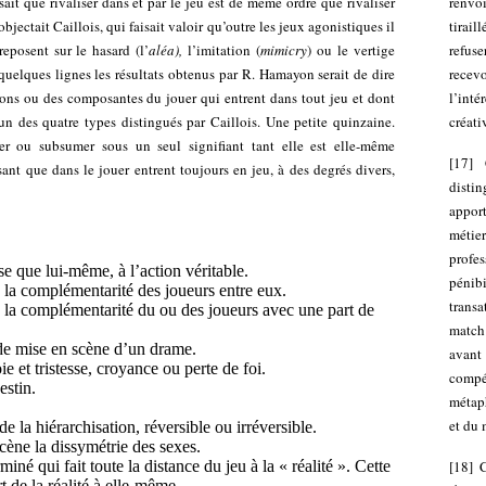
renvoi
ssait que rivaliser dans et par le jeu est de même ordre que rivaliser
tirail
 objectait Caillois, qui faisait valoir qu’outre les jeux agonistiques il
refuse
eposent sur le hasard (l’
aléa),
l’imitation (
mimicry
) ou le vertige
recev
elques lignes les résultats obtenus par R. Hamayon serait de dire
l’inté
ions ou des composantes du jouer qui entrent dans tout jeu et dont
créati
 un des quatre types distingués par Caillois. Une petite quinzaine.
r ou subsumer sous un seul signifiant tant elle est elle-même
[
17
]
ant que dans le jouer entrent toujours en jeu, à des degrés divers,
disti
apport
métie
profes
se que lui-même, à l’action véritable.
pénib
e la complémentarité des joueurs entre eux.
trans
e la complémentarité du ou des joueurs avec une part de
match
de mise en scène d’un drame.
avant
e et tristesse, croyance ou perte de foi.
compé
estin.
métaph
et du 
e la hiérarchisation, réversible ou irréversible.
ène la dissymétrie des sexes.
[
18
]
né qui fait toute la distance du jeu à la « réalité ». Cette
 de la réalité à elle-même.