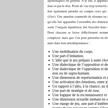
agonistiques) en général. À le lire, il apparai
dans et par le don. Point de vue trop restrictif,
faut également prendre en compte ceux qui r
(
ilinx
). Une manière commode de résumer en qu
qu’elle fait apparaître l’ensemble des dimens
seule l’inégale répartition fait basculer dans
Dont chacune se laisse difficilement nomme
complexe, mais que l’on peut présenter en dis
mais dans leur interdépendance :
Une mobilisation du corps.
Une part d’imitation.
L’idée que le jeu prépare à autre cho
Une dialectique de l’opposition et d
Une dialectique de l’opposition et d
non ou de supra-humain.
Une dimension de représentation et 
Une activation des émotions, entre joi
Un rapport à l’aléa, à la chance, au d
Une part de stratégie et de ruse.
Une logique de la reconnaissance et d
Une dimension sexuelle mettant en sc
Une marge de jeu, une part d’indétermi
marge de jeu qui est en somme l’écart