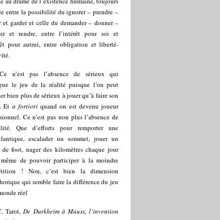
e au drame de l’existence humaine, toujours
lée entre la possibilité du ignorer – prendre –
r et garder et celle du demander – donner –
oir et rendre, entre l’intérêt pour soi et
rêt pour autrui, entre obligation et liberté-
vité.
Ce n’est pas l’absence de sérieux qui
ngue le jeu de la réalité puisque l’on peut
er bien plus de sérieux à jouer qu’à faire son
r. Et
a fortiori
quand on est devenu joueur
sionnel. Ce n’est pas non plus l’absence de
ilité. Que d’efforts pour remporter une
atlantique, escalader un sommet, jouer un
 de foot, nager des kilomètres chaque jour
 même de pouvoir participer à la moindre
tition ! Non, c’est bien la dimension
orique qui semble faire la différence du jeu
monde réel
C. Tarot,
De Durkheim à Mauss, l’invention