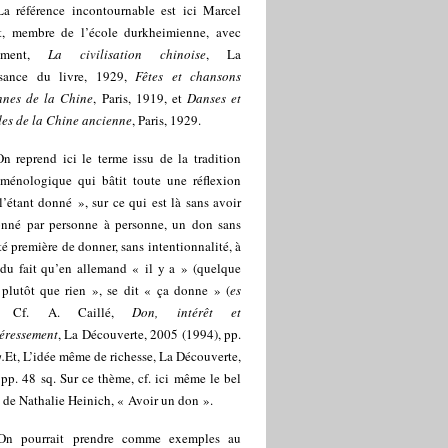
La référence incontournable est ici Marcel
t, membre de l’école durkheimienne, avec
mment,
La civilisation chinoise
, La
ssance du livre, 1929,
F
êtes et chansons
nnes de la Chine
, Paris, 1919, et
Danses et
des de la Chine ancienne
, Paris, 1929.
On reprend ici le terme issu de la tradition
ménologique qui bâtit toute une réflexion
l’étant donné », sur ce qui est là sans avoir
onné par personne à personne, un don sans
é première de donner, sans intentionnalité, à
 du fait qu’en allemand « il y a » (quelque
 plutôt que rien », se dit « ça donne » (
es
. Cf. A. Caillé,
Don, intérêt et
téressement
, La Découverte, 2005 (1994), pp.
.
Et, L’idée même de richesse, La Découverte,
pp. 48 sq. Sur ce thème, cf. ici même le bel
e de Nathalie Heinich, « Avoir un don ».
On pourrait prendre comme exemples au