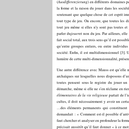
(
Ausdifferenzierung
) en différents domaines p
la forme et la raison du jouer dans les socié
soutenant que quelque chose de cet esprit im
tout type de jeu. Ou encore, que toutes les d
tout jeu même si elles n’y sont pas toutes et
parler du
jouer
et non du jeu. Par ailleurs, el
fait social total, aux trois sens qu’il est possib
qu’entre groupes entiers, ou entre individus
société. Enfin, il est multidimensionnel
[
3
]
. 
lumière de cette multi-dimensionnalité, présente
Une autre différence avec Mauss est qu’elle n
archaïques sur lesquelles nous disposons d’u
toutes pensent sous le registre du jouer un 
démarche, même si elle ne s’en réclame en rie
élémentaires de la vie religieuse
partait de l’
cultes, il doit nécessairement y avoir un cert
…des éléments permanents qui constituent c
demandait : « Comment est-il possible d’arriv
faut chercher et analyser en profondeur la forme
précisait aussitôt qu’il faut donner « à ce mot