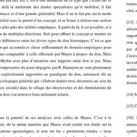
utée par eux
[
6
]
. C’est d’une démarche de ce type que l’
Essai sur le
tenni
delà la multitude des études spécialisées qu’il mobilise, il fait
côté, 
ance et d’une grande généralité. Mais il ne le fait pas sur le mode
lité sous la pureté d’un concept, et se borne à utiliser une notion
[
13
]
plus près des réalités empiriques. À partir de là, il est possible, et à
adver
 de multiples directions. Soit pour affiner le concept et monter en
impor
les différences entre les divers types de don historiques. C’est ce que
titre 
n qui accumule et classe suffisamment de données empiriques pour
par d
jouer comparable à celle effectuée par Mauss à propos du don. Mais
l’écr
fléchir avec plus d’attention aux rapports entre don et jeu. Nous
invis
es composantes du jouer dégagées par R. Hamayon ne sont pleinement
audit
s explicitement rapportées au paradigme du don, autrement dit au
desti
ciologique générale qui s’élabore depuis trois décennies au sein du
donata
e sociale) dans le sillage des découvertes et des formulations de
[
14
]
M
 don s’en retrouve bien utilement éclairé.
[
15
]
C
[
16
]
t sur la parenté de ses analyses avec celles de Mauss. C’est à la
mieux
sait, de la même manière que Mauss avait centré son étude sur la
symbo
ations agonistiques, et non sur les « prestations totales » (non