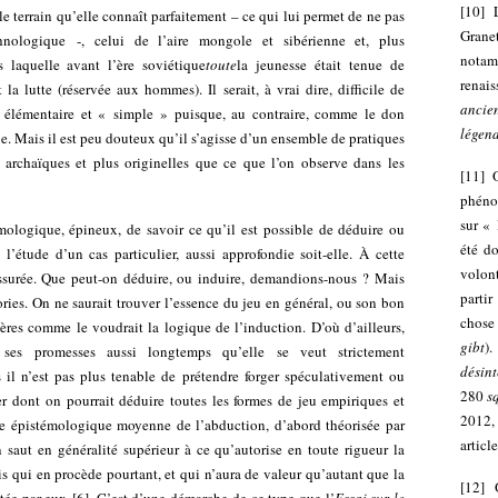
[
10
]
e terrain qu’elle connaît parfaitement – ce qui lui permet de ne pas
Grane
hnologique -, celui de l’aire mongole et sibérienne et, plus
nota
s laquelle avant l’ère soviétique
toute
la jeunesse était tenue de
renai
la lutte (réservée aux hommes). Il serait, à vrai dire, difficile de
ancie
er élémentaire et « simple » puisque, au contraire, comme le don
légen
. Mais il est peu douteux qu’il s’agisse d’un ensemble de pratiques
 archaïques et plus originelles que ce que l’on observe dans les
[
11
]
phéno
sur « 
ologique, épineux, de savoir ce qu’il est possible de déduire ou
été d
 l’étude d’un cas particulier, aussi approfondie soit-elle. À cette
volont
assurée. Que peut-on déduire, ou induire, demandions-nous ? Mais
partir
ries. On ne saurait trouver l’essence du jeu en général, ou son bon
chose
ères comme le voudrait la logique de l’induction. D’où d’ailleurs,
gibt
)
r ses promesses aussi longtemps qu’elle se veut strictement
désin
il n’est pas plus tenable de prétendre forger spéculativement ou
280
sq
r dont on pourrait déduire toutes les formes de jeu empiriques et
2012, 
voie épistémologique moyenne de l’abduction, d’abord théorisée par
articl
n saut en généralité supérieur à ce qu’autorise en toute rigueur la
s qui en procède pourtant, et qui n’aura de valeur qu’autant que la
[
12
]