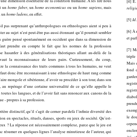
 une dimension essentielle de la condition humaine. À les lire nous
[
4
]
E.
nt un
homo faber
, un
homo œconomicus
ou un
homo
sapiens
, mais
religi
e, un
homo ludens
, en effet.
[
5
]
Id
’est-il pas surprenant qu’anthropologues ou ethnologues aient si peu à
[
6
]
À 
onter au sujet n’est peut-être pas aussi étonnant qu’il pourrait sembler
et par
plus guère pensé spontanément en occident que dans sa dimension de
l faut prendre en compte le fait que les normes de la profession
[
7
]
Ma
e hasarder à des généralisations théoriques allant au-delà de la
tripl
r vaut la reconnaissance de leurs pairs. Curieusement, du coup,
Mais c
être la connaissance des traits communs à tous les humains, ne veut
fond d
 Il faut donc être reconnaissant à une ethnologue de haut rang comme
garde
aire mongole et sibérienne, d’avoir su procéder à son tour, dans son
regis
, au repérage d’une certaine universalité de ce qu’elle appelle le
regist
toutes les langues, et de l’avoir fait sans renoncer aux canons de la
diabol
e - propres à sa profession.
prendr
exemp
itère distinctif, qu’il s’agit de cerner par-delà l’infinie diversité des
le dou
ion en spectacles, rituels, danses, sports ou jeux de société. Qu’est-
cepen
 jeux ? La réponse est nécessairement complexe, parce que le jeu est
enclen
c résumer en quelques lignes l’analyse minutieuse de l’auteur, qui