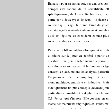
Hamayon pour sa part appuie ses analyses sur l
déroger aux canons de la scientificité et
spécifiquement, de la société bouriate, dan
participer à deux types de jeux : la danse et 
soutenir qu’il s’agit là d’une forme de jou
archaïque, elle se révèle éminemment complexe
qu’il est légitime de considérer comme plus
sociétés étatiques hiérarchisées.
Reste le problème méthodologique et épistém
d’induire sur le jouer en général à partir de
question il ne peut exister aucune réponse 
sans doute ne sont-ce pas là les bonnes catégo
concept, en accumulant les analyses particuli
l’impuissance de l’anthropologie à teni
monographique, empiriste et inductive. Mais 
eïdétiquement un pur concept
a priori
du joue
particulières possibles. C’est plutôt ici la 
C.S. Peirce, qui s’impose. Elle consiste en u
masse des matériaux empiriques existants, mai