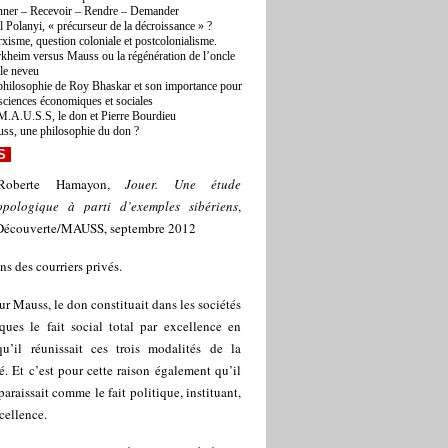
ner – Recevoir – Rendre – Demander
l Polanyi, « précurseur de la décroissance » ?
xisme, question coloniale et postcolonialisme.
kheim versus Mauss ou la régénération de l’oncle
 le neveu
philosophie de Roy Bhaskar et son importance pour
 sciences économiques et sociales
M.A.U.S.S, le don et Pierre Bourdieu
ss, une philosophie du don ?
S
Roberte Hamayon,
Jouer. Une étude
opologique à parti d’exemples sibériens
,
Découverte/MAUSS, septembre 2012
ns des courriers privés.
ur Mauss, le don constituait dans les sociétés
ques le fait social total par excellence en
qu’il réunissait ces trois modalités de la
té. Et c’est pour cette raison également qu’il
paraissait comme le fait politique, instituant,
cellence.