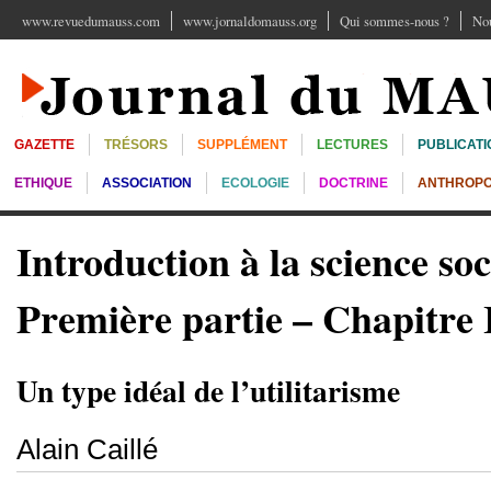
www.revuedumauss.com
www.jornaldomauss.org
Qui sommes-nous ?
Nou
GAZETTE
TRÉSORS
SUPPLÉMENT
LECTURES
PUBLICATI
ETHIQUE
ASSOCIATION
ECOLOGIE
DOCTRINE
ANTHROPO
Introduction à la science soc
Première partie – Chapitre 
Un type idéal de l’utilitarisme
Alain Caillé