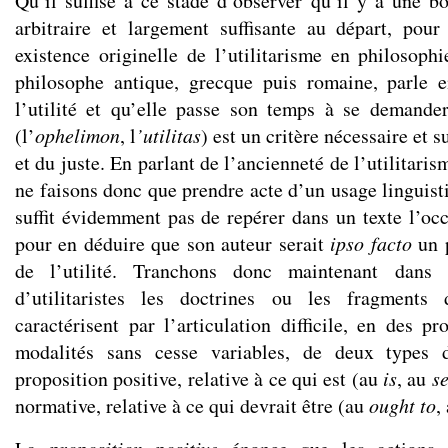
Qu’il suffise à ce stade d’observer qu’il y a une b
arbitraire et largement suffisante au départ, pour
existence originelle de l’utilitarisme en philosophi
philosophe antique, grecque puis romaine, parle e
l’utilité et qu’elle passe son temps à se demander
(l’
ophelimon
, l
’utilitas
) est un critère nécessaire et s
et du juste. En parlant de l’ancienneté de l’utilitari
ne faisons donc que prendre acte d’un usage linguisti
suffit évidemment pas de repérer dans un texte l’o
pour en déduire que son auteur serait
ipso facto
un p
de l’utilité. Tranchons donc maintenant dans 
d’utilitaristes les doctrines ou les fragments
caractérisent par l’articulation difficile, en des p
modalités sans cesse variables, de deux types 
proposition positive, relative à ce qui est (au
is
, au
s
normative, relative à ce qui devrait être (au
ought to
,