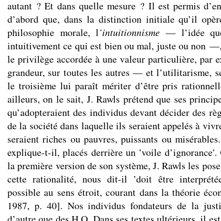
autant ? Et dans quelle mesure ? Il est permis d’en
d’abord que, dans la distinction initiale qu’il opèr
philosophie morale, l
’intuitionnisme
— l’idée que
intuitivement ce qui est bien ou mal, juste ou non —
le privilège accordée à une valeur particulière, par 
grandeur, sur toutes les autres — et l’utilitarisme, s
le troisième lui paraît mériter d’être pris rationne
ailleurs, on le sait, J. Rawls prétend que ses princip
qu’adopteraient des individus devant décider des rè
de la société dans laquelle ils seraient appelés à vivr
seraient riches ou pauvres, puissants ou misérables.
explique-t-il, placés derrière un ’voile d’ignorance’.
la première version de son système, J. Rawls les pos
cette rationalité, nous dit-il ’doit être interpr
possible au sens étroit, courant dans la théorie éc
1987, p. 40]. Nos individus fondateurs de la just
d’autre que des H.O. Dans ses textes ultérieurs, il est