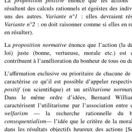
La
proposition positive
énonce que les actions 
résultent des calculs rationnels et égoïstes des indi
uns des autres.
Variante n°1
: elles devraient rés
Variante n°2
: on doit raisonner comme si elles en r
en résulter).
La
proposition normative
énonce que l’action (la dé
loi) juste (bonne, vertueuse, morale etc.) est 
contribuent à l’amélioration du bonheur de tous ou d
L’affirmation exclusive ou prioritaire de chacune de
caractérise ce qu’il est possible d’appeler respec
positif
(ou scientifique) et un
utilitarisme norma
Dans le même ordre d’idées, Bernard Willi
caractérisent l’utilitarisme par l’association entr
welfarism
— la recherche rationnelle du b
consequentialism
— l’idée que le critère de la mora
dans les résultats objectifs heureux des actions [