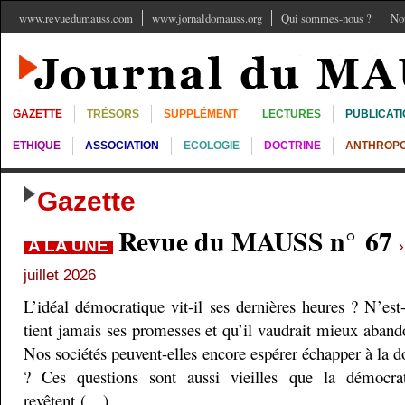
www.revuedumauss.com
www.jornaldomauss.org
Qui sommes-nous ?
No
GAZETTE
TRÉSORS
SUPPLÉMENT
LECTURES
PUBLICAT
ETHIQUE
ASSOCIATION
ECOLOGIE
DOCTRINE
ANTHROPO
Gazette
Revue du MAUSS n° 67
A LA UNE
juillet 2026
L’idéal démocratique vit-il ses dernières heures ? N’est
tient jamais ses promesses et qu’il vaudrait mieux aband
Nos sociétés peuvent-elles encore espérer échapper à la do
? Ces questions sont aussi vieilles que la démocra
revêtent (…)