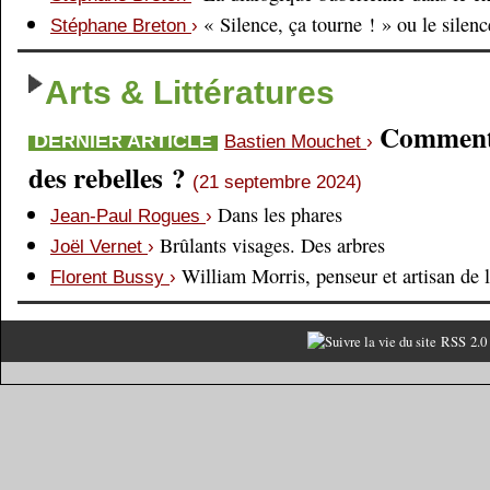
« Silence, ça tourne ! » ou le silen
Stéphane Breton
›
Arts & Littératures
Comment é
DERNIER ARTICLE
Bastien Mouchet
›
des rebelles ?
(21 septembre 2024)
Dans les phares
Jean-Paul Rogues
›
Brûlants visages. Des arbres
Joël Vernet
›
William Morris, penseur et artisan de 
Florent Bussy
›
RSS 2.0