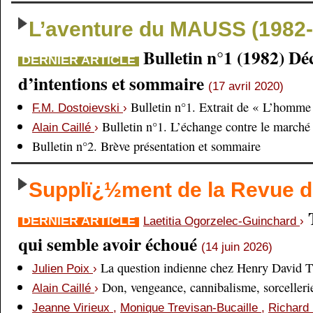
L’aventure du MAUSS (1982-
Bulletin n°1 (1982) Dé
DERNIER ARTICLE
d’intentions et sommaire
(17 avril 2020)
Bulletin n°1. Extrait de « L’homme 
F.M. Dostoievski
›
Bulletin n°1. L’échange contre le marché
Alain Caillé
›
Bulletin n°2. Brève présentation et sommaire
Supplï¿½ment de la Revue
DERNIER ARTICLE
Laetitia Ogorzelec-Guinchard
›
qui semble avoir échoué
(14 juin 2026)
La question indienne chez Henry David 
Julien Poix
›
Don, vengeance, cannibalisme, sorcellerie,
Alain Caillé
›
Jeanne Virieux
,
Monique Trevisan-Bucaille
,
Richard 