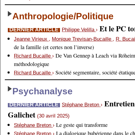
Anthropologie/Politique
Et le PC 
DERNIER ARTICLE
Philippe Velilla
›
Jeanne Virieux
,
Monique Trevisan-Bucaille
,
R. Bucai
de la famille (et certes non l’inverse)
De Van Gennep à Leach via Róheim 
Richard Bucaille
›
méthodologique
Société segmentaire, société étatiqu
Richard Bucaille
›
Psychanalyse
Entretien
DERNIER ARTICLE
Stéphane Breton
›
Galichet
(30 avril 2025)
Le geste qui transforme
Stéphane Breton
›
La dialogique bubérienne dans le c
Stéphane Breton
›