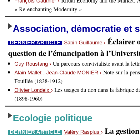
Ritual Economy and the Market. 
François Gauthier
›
« Re-enchanting Modernity »
Association, démocratie et s
Éclairer 
DERNIER ARTICLE
Sabin Guillaume
›
question de l’émancipation à l’Universi
Un parcours convivialiste avant la lett
Guy Roustang
›
Note sur la pens
Alain Mallet
,
Jean-Claude MONIER
›
Fouillée (1838-1912)
Les usages du don dans la fabrique d
Olivier Londeix
›
(1898-1960)
Ecologie politique
La gestio
DERNIER ARTICLE
Valéry Rasplus
›