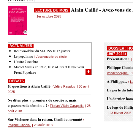
Alain Caillé - Avez-vous de
LECTURE DU MOIS
| 1er octobre 2025
ACTUALITÉS
DOSSIER : HO
Réunion-débat du MAUSS le 17 janvier
1967-2024)
Le populisme
| L’escroquerie du siècle
Présentation
› |
L’autre 7 octobre
Marcel Mauss en 1936, le MAUSS et le Nouveau
Philippe Chania
Front Populaire
Vandenberghe
| 1
A Philippe...
DÉBATS
›
L
10 questions à Alain Caillé
›
Valéry Rasplus
| 30 avril
La perte du fut
2025
Un dernier ho
Ne dites plus « premiers de cordée », mais
« passeurs de témoin » !
›
Florian Villain-Carapella
| 28
Le legs de Phil
août 2018
| 23 février 2025
Sur Violence dans la raison. Conflit et cruauté
›
Philippe Chanial
| 28 août 2018