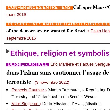
Colloque Mauss/G
CONFÉRENCES/ENTRETIENS
mars 2019
PERSPECTIVES ANTI-UTILITARISTES BRÉSILI
of the democracy we wanted for Brazil
›
Paulo Hen
septembre 2016
Ethique, religion et symboli
DERNIER ARTICLE
Eric Marlière et Haoues Senigu
dans l’islam sans cautionner l’usage de 
terroriste
(3 novembre 2022)
Marian Burchardt, « Regulating Di
François Gauthier
›
Diversity and Nationhood in the Secular West »
De la Mission à l’Evangélisation
Mike Singleton
›