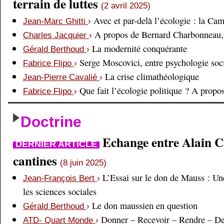
terrain de luttes
(2 avril 2025)
Avec et par-delà l’écologie : la Ca
Jean-Marc Ghitti
›
A propos de Bernard Charbonneau, 
Charles Jacquier
›
La modernité conquérante
Gérald Berthoud
›
Serge Moscovici, entre psychologie soci
Fabrice Flipo
›
La crise climathéologique
Jean-Pierre Cavalié
›
Que fait l’écologie politique ? A prop
Fabrice Flipo
›
Doctrine
Echange entre Alain Cai
DERNIER ARTICLE
cantines
(8 juin 2025)
L’Essai sur le don de Mauss : Un
Jean-François Bert
›
les sciences sociales
Le don maussien en question
Gérald Berthoud
›
Donner – Recevoir – Rendre – D
ATD- Quart Monde
›