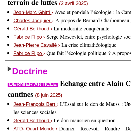
terrain de luttes
(2 avril 2025)
Avec et par-delà l’écologie : la Ca
Jean-Marc Ghitti
›
A propos de Bernard Charbonneau, 
Charles Jacquier
›
La modernité conquérante
Gérald Berthoud
›
Serge Moscovici, entre psychologie soci
Fabrice Flipo
›
La crise climathéologique
Jean-Pierre Cavalié
›
Que fait l’écologie politique ? A prop
Fabrice Flipo
›
Doctrine
Echange entre Alain Cai
DERNIER ARTICLE
cantines
(8 juin 2025)
L’Essai sur le don de Mauss : Un
Jean-François Bert
›
les sciences sociales
Le don maussien en question
Gérald Berthoud
›
Donner – Recevoir – Rendre – D
ATD- Quart Monde
›