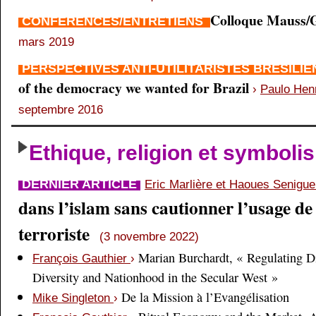
Colloque Mauss/G
CONFÉRENCES/ENTRETIENS
mars 2019
PERSPECTIVES ANTI-UTILITARISTES BRÉSILI
of the democracy we wanted for Brazil
›
Paulo Hen
septembre 2016
Ethique, religion et symboli
DERNIER ARTICLE
Eric Marlière et Haoues Senigu
dans l’islam sans cautionner l’usage de 
terroriste
(3 novembre 2022)
Marian Burchardt, « Regulating Di
François Gauthier
›
Diversity and Nationhood in the Secular West »
De la Mission à l’Evangélisation
Mike Singleton
›