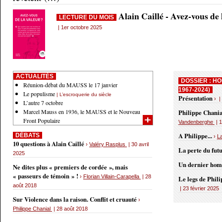
Alain Caillé - Avez-vous de
LECTURE DU MOIS
| 1er octobre 2025
ACTUALITÉS
DOSSIER : HO
Réunion-débat du MAUSS le 17 janvier
1967-2024)
Le populisme
| L’escroquerie du siècle
Présentation
› |
L’autre 7 octobre
Marcel Mauss en 1936, le MAUSS et le Nouveau
Philippe Chania
Front Populaire
Vandenberghe
| 1
A Philippe...
DÉBATS
›
L
10 questions à Alain Caillé
›
Valéry Rasplus
| 30 avril
La perte du fut
2025
Un dernier ho
Ne dites plus « premiers de cordée », mais
« passeurs de témoin » !
›
Florian Villain-Carapella
| 28
Le legs de Phil
août 2018
| 23 février 2025
Sur Violence dans la raison. Conflit et cruauté
›
Philippe Chanial
| 28 août 2018