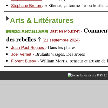
« Silence, ça tourne ! » ou le silen
Stéphane Breton
›
Arts & Littératures
Comment é
DERNIER ARTICLE
Bastien Mouchet
›
des rebelles ?
(21 septembre 2024)
Dans les phares
Jean-Paul Rogues
›
Brûlants visages. Des arbres
Joël Vernet
›
William Morris, penseur et artisan de 
Florent Bussy
›
RSS 2.0