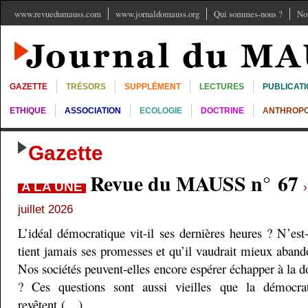
www.revuedumauss.com
www.jornaldomauss.org
Qui sommes-nous ?
No
GAZETTE
TRÉSORS
SUPPLÉMENT
LECTURES
PUBLICAT
ETHIQUE
ASSOCIATION
ECOLOGIE
DOCTRINE
ANTHROPO
Gazette
Revue du MAUSS n° 67
A LA UNE
juillet 2026
L’idéal démocratique vit-il ses dernières heures ? N’est
tient jamais ses promesses et qu’il vaudrait mieux aband
Nos sociétés peuvent-elles encore espérer échapper à la do
? Ces questions sont aussi vieilles que la démocra
revêtent (…)