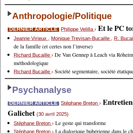
Anthropologie/Politique
Et le PC 
DERNIER ARTICLE
Philippe Velilla
›
Jeanne Virieux
,
Monique Trevisan-Bucaille
,
R. Bucai
de la famille (et certes non l’inverse)
De Van Gennep à Leach via Róheim 
Richard Bucaille
›
méthodologique
Société segmentaire, société étatiqu
Richard Bucaille
›
Psychanalyse
Entretien
DERNIER ARTICLE
Stéphane Breton
›
Galichet
(30 avril 2025)
Le geste qui transforme
Stéphane Breton
›
La dialogique bubérienne dans le c
Stéphane Breton
›