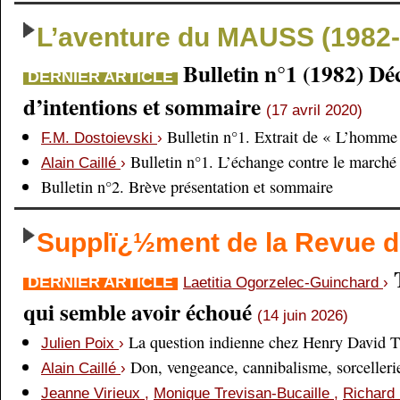
L’aventure du MAUSS (1982-
Bulletin n°1 (1982) Dé
DERNIER ARTICLE
d’intentions et sommaire
(17 avril 2020)
Bulletin n°1. Extrait de « L’homme 
F.M. Dostoievski
›
Bulletin n°1. L’échange contre le marché
Alain Caillé
›
Bulletin n°2. Brève présentation et sommaire
Supplï¿½ment de la Revue
DERNIER ARTICLE
Laetitia Ogorzelec-Guinchard
›
qui semble avoir échoué
(14 juin 2026)
La question indienne chez Henry David 
Julien Poix
›
Don, vengeance, cannibalisme, sorcellerie,
Alain Caillé
›
Jeanne Virieux
,
Monique Trevisan-Bucaille
,
Richard 