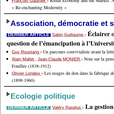
Ritual Economy and the Market. 
François Gauthier
›
« Re-enchanting Modernity »
Association, démocratie et s
Éclairer 
DERNIER ARTICLE
Sabin Guillaume
›
question de l’émancipation à l’Universi
Un parcours convivialiste avant la lett
Guy Roustang
›
Note sur la pens
Alain Mallet
,
Jean-Claude MONIER
›
Fouillée (1838-1912)
Les usages du don dans la fabrique d
Olivier Londeix
›
(1898-1960)
Ecologie politique
La gestio
DERNIER ARTICLE
Valéry Rasplus
›