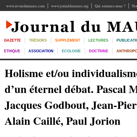
www.revuedumauss.com
www.jornaldomauss.org
Qui sommes-nous ?
Nou
GAZETTE
TRÉSORS
SUPPLÉMENT
LECTURES
PUBLICATI
ETHIQUE
ASSOCIATION
ECOLOGIE
DOCTRINE
ANTHROPO
Holisme et/ou individualism
d’un éternel débat. Pascal 
Jacques Godbout, Jean-Pier
Alain Caillé, Paul Jorion