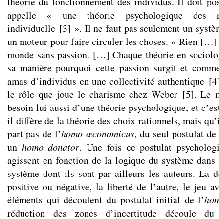
théorie du fonctionnement des individus. Il doit p
appelle « une théorie psychologique des re
individuelle
[
3
]
». Il ne faut pas seulement un systèm
un moteur pour faire circuler les choses. « Rien […]
monde sans passion. […] Chaque théorie en sociolo
sa manière pourquoi cette passion surgit et comme
amas d’individus en une collectivité authentique
[
4
le rôle que joue le charisme chez Weber
[
5
]
. Le 
besoin lui aussi d’une théorie psychologique, et c’e
il diffère de la théorie des choix rationnels, mais qu’i
part pas de l’
homo œconomicus
, du seul postulat de 
un
homo donator
. Une fois ce postulat psycholog
agissent en fonction de la logique du système dans l
système dont ils sont par ailleurs les auteurs. La d
positive ou négative, la liberté de l’autre, le jeu a
éléments qui découlent du postulat initial de l’
hom
réduction des zones d’incertitude découle du