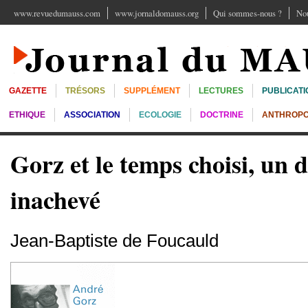
www.revuedumauss.com
www.jornaldomauss.org
Qui sommes-nous ?
Nou
GAZETTE
TRÉSORS
SUPPLÉMENT
LECTURES
PUBLICATI
ETHIQUE
ASSOCIATION
ECOLOGIE
DOCTRINE
ANTHROPO
Gorz et le temps choisi, un 
inachevé
Jean-Baptiste de Foucauld