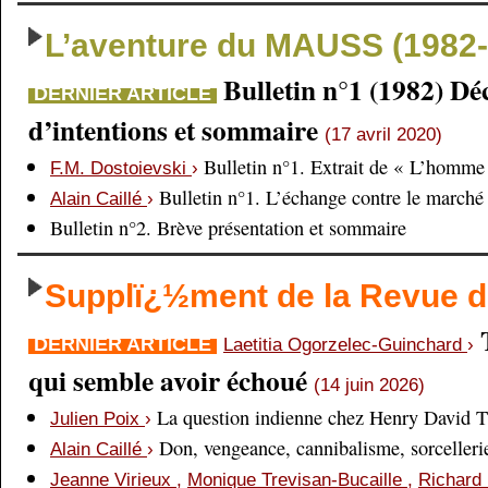
L’aventure du MAUSS (1982-
Bulletin n°1 (1982) Dé
DERNIER ARTICLE
d’intentions et sommaire
(17 avril 2020)
Bulletin n°1. Extrait de « L’homme 
F.M. Dostoievski
›
Bulletin n°1. L’échange contre le marché
Alain Caillé
›
Bulletin n°2. Brève présentation et sommaire
Supplï¿½ment de la Revue
DERNIER ARTICLE
Laetitia Ogorzelec-Guinchard
›
qui semble avoir échoué
(14 juin 2026)
La question indienne chez Henry David 
Julien Poix
›
Don, vengeance, cannibalisme, sorcellerie,
Alain Caillé
›
Jeanne Virieux
,
Monique Trevisan-Bucaille
,
Richard 