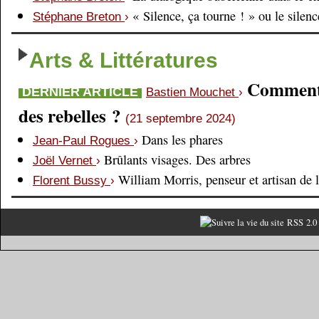
« Silence, ça tourne ! » ou le silen
Stéphane Breton
›
Arts & Littératures
Comment é
DERNIER ARTICLE
Bastien Mouchet
›
des rebelles ?
(21 septembre 2024)
Dans les phares
Jean-Paul Rogues
›
Brûlants visages. Des arbres
Joël Vernet
›
William Morris, penseur et artisan de 
Florent Bussy
›
RSS 2.0