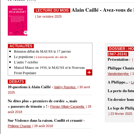
Alain Caillé - Avez-vous de
LECTURE DU MOIS
| 1er octobre 2025
ACTUALITÉS
DOSSIER : HO
Réunion-débat du MAUSS le 17 janvier
1967-2024)
Le populisme
| L’escroquerie du siècle
Présentation
› |
L’autre 7 octobre
Marcel Mauss en 1936, le MAUSS et le Nouveau
Philippe Chania
Front Populaire
Vandenberghe
| 1
A Philippe...
DÉBATS
›
L
10 questions à Alain Caillé
›
Valéry Rasplus
| 30 avril
La perte du fut
2025
Un dernier ho
Ne dites plus « premiers de cordée », mais
« passeurs de témoin » !
›
Florian Villain-Carapella
| 28
Le legs de Phil
août 2018
| 23 février 2025
Sur Violence dans la raison. Conflit et cruauté
›
Philippe Chanial
| 28 août 2018