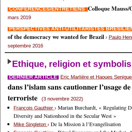
Colloque Mauss/G
CONFÉRENCES/ENTRETIENS
mars 2019
PERSPECTIVES ANTI-UTILITARISTES BRÉSILI
of the democracy we wanted for Brazil
›
Paulo Hen
septembre 2016
Ethique, religion et symboli
DERNIER ARTICLE
Eric Marlière et Haoues Senigu
dans l’islam sans cautionner l’usage de 
terroriste
(3 novembre 2022)
Marian Burchardt, « Regulating Di
François Gauthier
›
Diversity and Nationhood in the Secular West »
De la Mission à l’Evangélisation
Mike Singleton
›