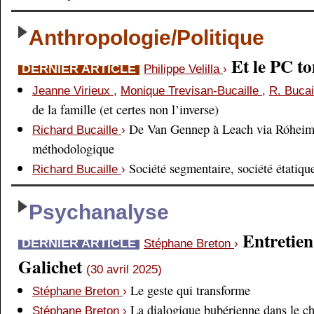
Anthropologie/Politique
Et le PC 
DERNIER ARTICLE
Philippe Velilla
›
Jeanne Virieux
,
Monique Trevisan-Bucaille
,
R. Bucai
de la famille (et certes non l’inverse)
De Van Gennep à Leach via Róheim 
Richard Bucaille
›
méthodologique
Société segmentaire, société étatiqu
Richard Bucaille
›
Psychanalyse
Entretien
DERNIER ARTICLE
Stéphane Breton
›
Galichet
(30 avril 2025)
Le geste qui transforme
Stéphane Breton
›
La dialogique bubérienne dans le c
Stéphane Breton
›