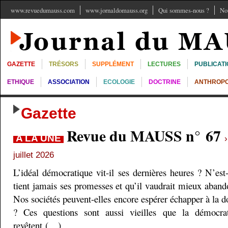
www.revuedumauss.com
www.jornaldomauss.org
Qui sommes-nous ?
No
GAZETTE
TRÉSORS
SUPPLÉMENT
LECTURES
PUBLICAT
ETHIQUE
ASSOCIATION
ECOLOGIE
DOCTRINE
ANTHROPO
Gazette
Revue du MAUSS n° 67
A LA UNE
juillet 2026
L’idéal démocratique vit-il ses dernières heures ? N’est
tient jamais ses promesses et qu’il vaudrait mieux aband
Nos sociétés peuvent-elles encore espérer échapper à la do
? Ces questions sont aussi vieilles que la démocra
revêtent (…)