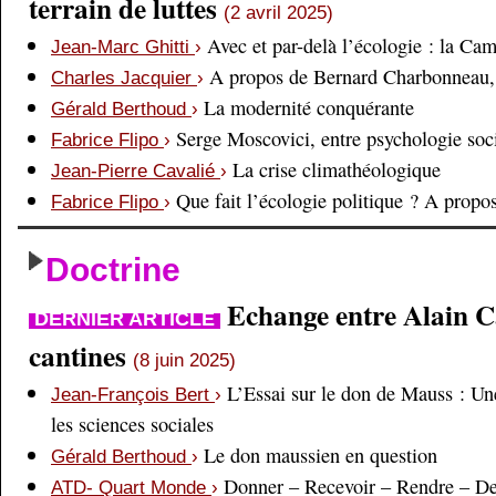
terrain de luttes
(2 avril 2025)
Avec et par-delà l’écologie : la Ca
Jean-Marc Ghitti
›
A propos de Bernard Charbonneau, 
Charles Jacquier
›
La modernité conquérante
Gérald Berthoud
›
Serge Moscovici, entre psychologie soci
Fabrice Flipo
›
La crise climathéologique
Jean-Pierre Cavalié
›
Que fait l’écologie politique ? A prop
Fabrice Flipo
›
Doctrine
Echange entre Alain Cai
DERNIER ARTICLE
cantines
(8 juin 2025)
L’Essai sur le don de Mauss : Un
Jean-François Bert
›
les sciences sociales
Le don maussien en question
Gérald Berthoud
›
Donner – Recevoir – Rendre – D
ATD- Quart Monde
›