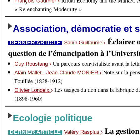
Ritual Economy and the Market. 
François Gauthier
›
« Re-enchanting Modernity »
Association, démocratie et s
Éclairer 
DERNIER ARTICLE
Sabin Guillaume
›
question de l’émancipation à l’Universi
Un parcours convivialiste avant la lett
Guy Roustang
›
Note sur la pens
Alain Mallet
,
Jean-Claude MONIER
›
Fouillée (1838-1912)
Les usages du don dans la fabrique d
Olivier Londeix
›
(1898-1960)
Ecologie politique
La gestio
DERNIER ARTICLE
Valéry Rasplus
›