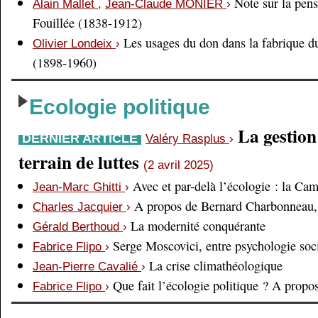
Note sur la pens
Alain Mallet
,
Jean-Claude MONIER
›
Fouillée (1838-1912)
Les usages du don dans la fabrique d
Olivier Londeix
›
(1898-1960)
Ecologie politique
La gestio
DERNIER ARTICLE
Valéry Rasplus
›
terrain de luttes
(2 avril 2025)
Avec et par-delà l’écologie : la Ca
Jean-Marc Ghitti
›
A propos de Bernard Charbonneau, 
Charles Jacquier
›
La modernité conquérante
Gérald Berthoud
›
Serge Moscovici, entre psychologie soci
Fabrice Flipo
›
La crise climathéologique
Jean-Pierre Cavalié
›
Que fait l’écologie politique ? A prop
Fabrice Flipo
›