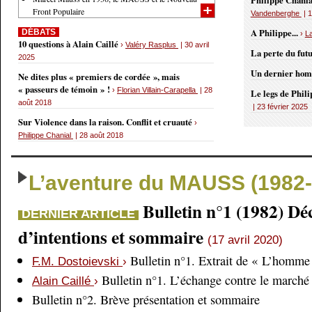
Philippe Chania
Front Populaire
Vandenberghe
| 1
A Philippe...
DÉBATS
›
L
10 questions à Alain Caillé
›
Valéry Rasplus
| 30 avril
La perte du fut
2025
Un dernier ho
Ne dites plus « premiers de cordée », mais
« passeurs de témoin » !
›
Florian Villain-Carapella
| 28
Le legs de Phil
août 2018
| 23 février 2025
Sur Violence dans la raison. Conflit et cruauté
›
Philippe Chanial
| 28 août 2018
L’aventure du MAUSS (1982-
Bulletin n°1 (1982) Dé
DERNIER ARTICLE
d’intentions et sommaire
(17 avril 2020)
Bulletin n°1. Extrait de « L’homme 
F.M. Dostoievski
›
Bulletin n°1. L’échange contre le marché
Alain Caillé
›
Bulletin n°2. Brève présentation et sommaire