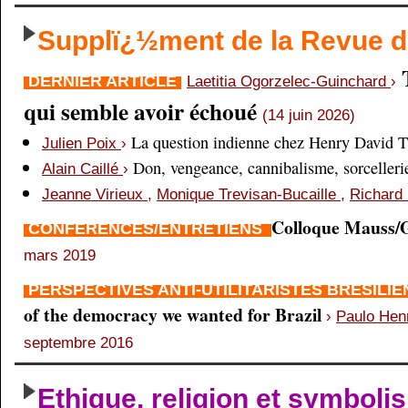
Supplï¿½ment de la Revue
DERNIER ARTICLE
Laetitia Ogorzelec-Guinchard
›
qui semble avoir échoué
(14 juin 2026)
La question indienne chez Henry David 
Julien Poix
›
Don, vengeance, cannibalisme, sorcellerie,
Alain Caillé
›
Jeanne Virieux
,
Monique Trevisan-Bucaille
,
Richard 
Colloque Mauss/G
CONFÉRENCES/ENTRETIENS
mars 2019
PERSPECTIVES ANTI-UTILITARISTES BRÉSILI
of the democracy we wanted for Brazil
›
Paulo Hen
septembre 2016
Ethique, religion et symboli