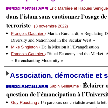
DERNIER ARTICLE
Eric Marlière et Haoues Senigu
dans l’islam sans cautionner l’usage de 
terroriste
(3 novembre 2022)
Marian Burchardt, « Regulating Di
François Gauthier
›
Diversity and Nationhood in the Secular West »
De la Mission à l’Evangélisation
Mike Singleton
›
Ritual Economy and the Market. 
François Gauthier
›
« Re-enchanting Modernity »
Association, démocratie et s
Éclairer 
DERNIER ARTICLE
Sabin Guillaume
›
question de l’émancipation à l’Universi
Un parcours convivialiste avant la lett
Guy Roustang
›