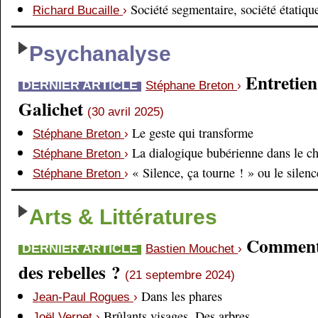
Société segmentaire, société étatiqu
Richard Bucaille
›
Psychanalyse
Entretien
DERNIER ARTICLE
Stéphane Breton
›
Galichet
(30 avril 2025)
Le geste qui transforme
Stéphane Breton
›
La dialogique bubérienne dans le c
Stéphane Breton
›
« Silence, ça tourne ! » ou le silen
Stéphane Breton
›
Arts & Littératures
Comment é
DERNIER ARTICLE
Bastien Mouchet
›
des rebelles ?
(21 septembre 2024)
Dans les phares
Jean-Paul Rogues
›
Brûlants visages. Des arbres
Joël Vernet
›