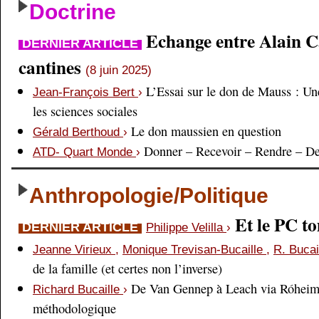
Doctrine
Echange entre Alain Cai
DERNIER ARTICLE
cantines
(8 juin 2025)
L’Essai sur le don de Mauss : Un
Jean-François Bert
›
les sciences sociales
Le don maussien en question
Gérald Berthoud
›
Donner – Recevoir – Rendre – D
ATD- Quart Monde
›
Anthropologie/Politique
Et le PC 
DERNIER ARTICLE
Philippe Velilla
›
Jeanne Virieux
,
Monique Trevisan-Bucaille
,
R. Bucai
de la famille (et certes non l’inverse)
De Van Gennep à Leach via Róheim 
Richard Bucaille
›
méthodologique