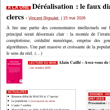
Déréalisation : le faux d
A LA UNE
clercs
›
Vincent Rigoulet
| 15 mai 2026
À lire une partie des commentaires intellectuels sur 
principal serait désormais clair : la montée de l’irrati
complotisme, crédulité numérique, emprise des gou
algorithmes. Une part massive et croissante de la populati
le sens du réel. (…)
Alain Caillé - Avez-vous de
LECTURE DU MOIS
| 1er octobre 2025
ACTUALITÉS
DOSSIER : HO
Réunion-débat du MAUSS le 17 janvier
1967-2024)
Le populisme
| L’escroquerie du siècle
Présentation
› |
L’autre 7 octobre
Marcel Mauss en 1936, le MAUSS et le Nouveau