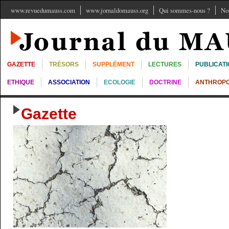
www.revuedumauss.com
www.jornaldomauss.org
Qui sommes-nous ?
No
GAZETTE
TRÉSORS
SUPPLÉMENT
LECTURES
PUBLICAT
ETHIQUE
ASSOCIATION
ECOLOGIE
DOCTRINE
ANTHROPO
Gazette