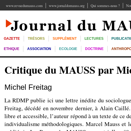
www.revuedumauss.com
www.jornaldomauss.org
Qui sommes-nous ?
Nou
GAZETTE
TRÉSORS
SUPPLÉMENT
LECTURES
PUBLICATI
ETHIQUE
ASSOCIATION
ECOLOGIE
DOCTRINE
ANTHROPO
Critique du MAUSS par Mic
Michel Freitag
La RDMP publie ici une lettre inédite du sociologu
Freitag, décédé en novembre dernier, à Alain Caillé
libre et accessible, l’auteur répond à un texte de ce 
individualisme méthodologiques. Marcel Mauss et l