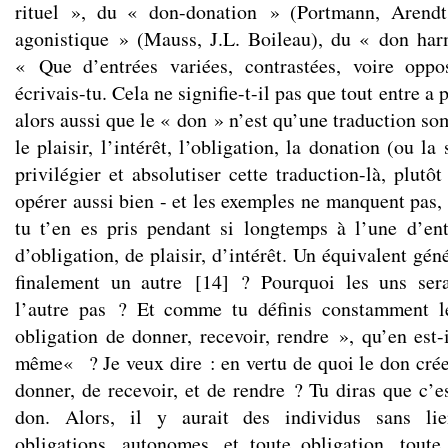
rituel », du « don-donation » (Portmann, Arendt
agonistique » (Mauss, J.L. Boileau), du « don ha
« Que d’entrées variées, contrastées, voire opp
écrivais-tu. Cela ne signifie-t-il pas que tout entre a 
alors aussi que le « don » n’est qu’une traduction s
le plaisir, l’intérêt, l’obligation, la donation (ou l
privilégier et absolutiser cette traduction-là, plutô
opérer aussi bien - et les exemples ne manquent pas, 
tu t’en es pris pendant si longtemps à l’une d’en
d’obligation, de plaisir, d’intérêt. Un équivalent gén
finalement un autre
[
14
]
? Pourquoi les uns serai
l’autre pas ? Et comme tu définis constamment l
obligation de donner, recevoir, rendre », qu’en est-i
même« ? Je veux dire : en vertu de quoi le don crée-
donner, de recevoir, et de rendre ? Tu diras que c’e
don. Alors, il y aurait des individus sans lie
obligations, autonomes, et toute obligation, toute