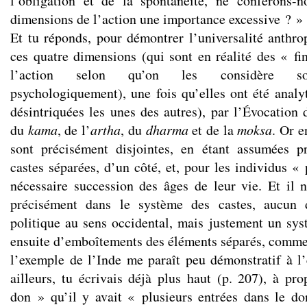
l’obligation et de la spontanéité, ne conférons-
dimensions de l’action une importance excessive ? »
Et tu réponds, pour démontrer l’universalité anthr
ces quatre dimensions (qui sont en réalité des « f
l’action selon qu’on les considère soc
psychologiquement), une fois qu’elles ont été analy
désintriquées les unes des autres), par l’Évocation 
du
kama
, de l’
artha
, du
dharma
et de la
moksa
. Or e
sont précisément disjointes, en étant assumées p
castes séparées, d’un côté, et, pour les individus « p
nécessaire succession des âges de leur vie. Et il 
précisément dans le système des castes, aucun d
politique au sens occidental, mais justement un sys
ensuite d’emboîtements des éléments séparés, comme
l’exemple de l’Inde me paraît peu démonstratif à l’
ailleurs, tu écrivais déjà plus haut (p. 207), à p
don » qu’il y avait « plusieurs entrées dans le d