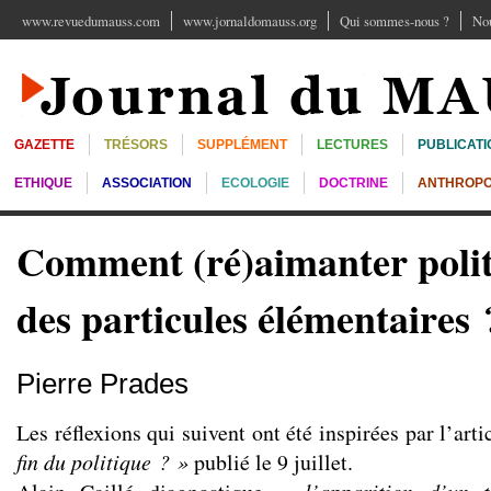
www.revuedumauss.com
www.jornaldomauss.org
Qui sommes-nous ?
Nou
GAZETTE
TRÉSORS
SUPPLÉMENT
LECTURES
PUBLICATI
ETHIQUE
ASSOCIATION
ECOLOGIE
DOCTRINE
ANTHROPO
Comment (ré)aimanter poli
des particules élémentaires 
Pierre Prades
Les réflexions qui suivent ont été inspirées par l’art
fin du politique ? »
publié le 9 juillet.