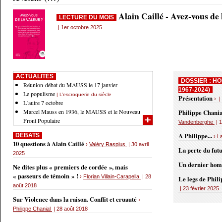
Alain Caillé - Avez-vous de
LECTURE DU MOIS
| 1er octobre 2025
ACTUALITÉS
DOSSIER : HO
Réunion-débat du MAUSS le 17 janvier
1967-2024)
Le populisme
| L’escroquerie du siècle
Présentation
› |
L’autre 7 octobre
Marcel Mauss en 1936, le MAUSS et le Nouveau
Philippe Chania
Front Populaire
Vandenberghe
| 1
A Philippe...
DÉBATS
›
L
10 questions à Alain Caillé
›
Valéry Rasplus
| 30 avril
La perte du fut
2025
Un dernier ho
Ne dites plus « premiers de cordée », mais
« passeurs de témoin » !
›
Florian Villain-Carapella
| 28
Le legs de Phil
août 2018
| 23 février 2025
Sur Violence dans la raison. Conflit et cruauté
›
Philippe Chanial
| 28 août 2018