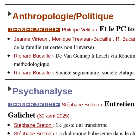
Anthropologie/Politique
Et le PC 
DERNIER ARTICLE
Philippe Velilla
›
Jeanne Virieux
,
Monique Trevisan-Bucaille
,
R. Bucai
de la famille (et certes non l’inverse)
De Van Gennep à Leach via Róheim 
Richard Bucaille
›
méthodologique
Société segmentaire, société étatiqu
Richard Bucaille
›
Psychanalyse
Entretien
DERNIER ARTICLE
Stéphane Breton
›
Galichet
(30 avril 2025)
Le geste qui transforme
Stéphane Breton
›
La dialogique bubérienne dans le c
Stéphane Breton
›