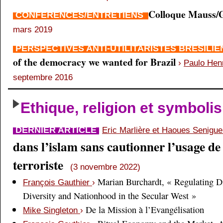
Colloque Mauss/G
CONFÉRENCES/ENTRETIENS
mars 2019
PERSPECTIVES ANTI-UTILITARISTES BRÉSILI
of the democracy we wanted for Brazil
›
Paulo Hen
septembre 2016
Ethique, religion et symboli
DERNIER ARTICLE
Eric Marlière et Haoues Senigu
dans l’islam sans cautionner l’usage de 
terroriste
(3 novembre 2022)
Marian Burchardt, « Regulating Di
François Gauthier
›
Diversity and Nationhood in the Secular West »
De la Mission à l’Evangélisation
Mike Singleton
›