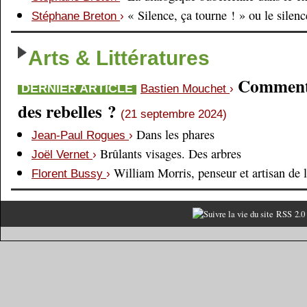
« Silence, ça tourne ! » ou le silen
Stéphane Breton
›
Arts & Littératures
Comment é
DERNIER ARTICLE
Bastien Mouchet
›
des rebelles ?
(21 septembre 2024)
Dans les phares
Jean-Paul Rogues
›
Brûlants visages. Des arbres
Joël Vernet
›
William Morris, penseur et artisan de 
Florent Bussy
›
RSS 2.0