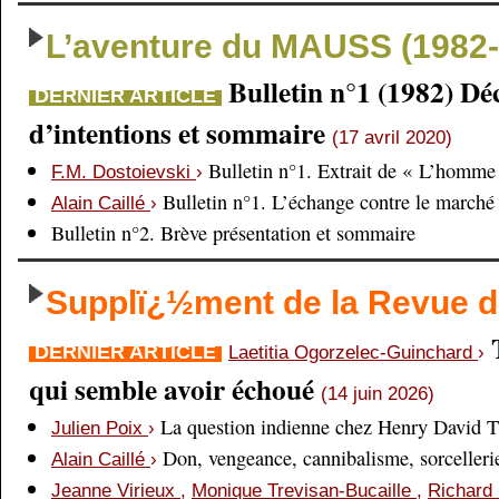
L’aventure du MAUSS (1982-
Bulletin n°1 (1982) Dé
DERNIER ARTICLE
d’intentions et sommaire
(17 avril 2020)
Bulletin n°1. Extrait de « L’homme 
F.M. Dostoievski
›
Bulletin n°1. L’échange contre le marché
Alain Caillé
›
Bulletin n°2. Brève présentation et sommaire
Supplï¿½ment de la Revue
DERNIER ARTICLE
Laetitia Ogorzelec-Guinchard
›
qui semble avoir échoué
(14 juin 2026)
La question indienne chez Henry David 
Julien Poix
›
Don, vengeance, cannibalisme, sorcellerie,
Alain Caillé
›
Jeanne Virieux
,
Monique Trevisan-Bucaille
,
Richard 