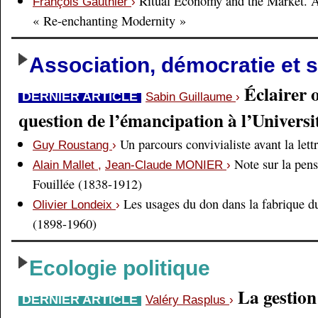
Ritual Economy and the Market. 
François Gauthier
›
« Re-enchanting Modernity »
Association, démocratie et s
Éclairer 
DERNIER ARTICLE
Sabin Guillaume
›
question de l’émancipation à l’Universi
Un parcours convivialiste avant la lett
Guy Roustang
›
Note sur la pens
Alain Mallet
,
Jean-Claude MONIER
›
Fouillée (1838-1912)
Les usages du don dans la fabrique d
Olivier Londeix
›
(1898-1960)
Ecologie politique
La gestio
DERNIER ARTICLE
Valéry Rasplus
›