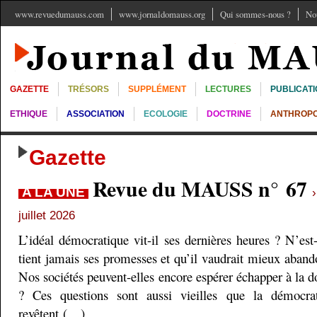
www.revuedumauss.com
www.jornaldomauss.org
Qui sommes-nous ?
No
GAZETTE
TRÉSORS
SUPPLÉMENT
LECTURES
PUBLICAT
ETHIQUE
ASSOCIATION
ECOLOGIE
DOCTRINE
ANTHROPO
Gazette
Revue du MAUSS n° 67
A LA UNE
juillet 2026
L’idéal démocratique vit-il ses dernières heures ? N’est
tient jamais ses promesses et qu’il vaudrait mieux aband
Nos sociétés peuvent-elles encore espérer échapper à la do
? Ces questions sont aussi vieilles que la démocra
revêtent (…)