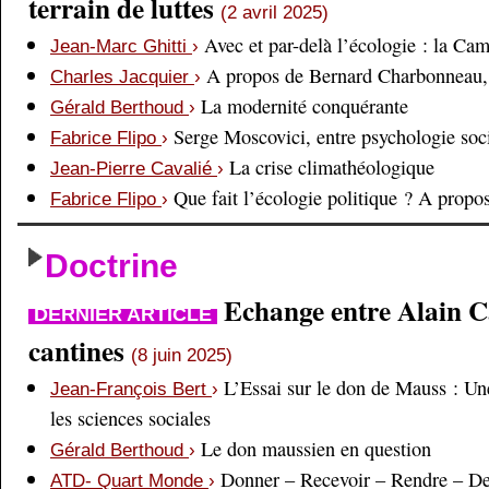
terrain de luttes
(2 avril 2025)
Avec et par-delà l’écologie : la Ca
Jean-Marc Ghitti
›
A propos de Bernard Charbonneau, 
Charles Jacquier
›
La modernité conquérante
Gérald Berthoud
›
Serge Moscovici, entre psychologie soci
Fabrice Flipo
›
La crise climathéologique
Jean-Pierre Cavalié
›
Que fait l’écologie politique ? A prop
Fabrice Flipo
›
Doctrine
Echange entre Alain Cai
DERNIER ARTICLE
cantines
(8 juin 2025)
L’Essai sur le don de Mauss : Un
Jean-François Bert
›
les sciences sociales
Le don maussien en question
Gérald Berthoud
›
Donner – Recevoir – Rendre – D
ATD- Quart Monde
›