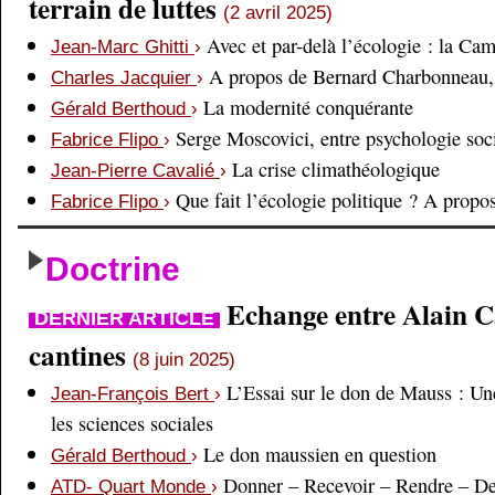
terrain de luttes
(2 avril 2025)
Avec et par-delà l’écologie : la Ca
Jean-Marc Ghitti
›
A propos de Bernard Charbonneau, 
Charles Jacquier
›
La modernité conquérante
Gérald Berthoud
›
Serge Moscovici, entre psychologie soci
Fabrice Flipo
›
La crise climathéologique
Jean-Pierre Cavalié
›
Que fait l’écologie politique ? A prop
Fabrice Flipo
›
Doctrine
Echange entre Alain Cai
DERNIER ARTICLE
cantines
(8 juin 2025)
L’Essai sur le don de Mauss : Un
Jean-François Bert
›
les sciences sociales
Le don maussien en question
Gérald Berthoud
›
Donner – Recevoir – Rendre – D
ATD- Quart Monde
›