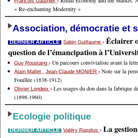
Ritual Economy and the Market. 
François Gauthier
›
« Re-enchanting Modernity »
Association, démocratie et s
Éclairer 
DERNIER ARTICLE
Sabin Guillaume
›
question de l’émancipation à l’Universi
Un parcours convivialiste avant la lett
Guy Roustang
›
Note sur la pens
Alain Mallet
,
Jean-Claude MONIER
›
Fouillée (1838-1912)
Les usages du don dans la fabrique d
Olivier Londeix
›
(1898-1960)
Ecologie politique
La gestio
DERNIER ARTICLE
Valéry Rasplus
›