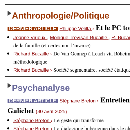
Anthropologie/Politique
Et le PC 
DERNIER ARTICLE
Philippe Velilla
›
Jeanne Virieux
,
Monique Trevisan-Bucaille
,
R. Bucai
de la famille (et certes non l’inverse)
De Van Gennep à Leach via Róheim 
Richard Bucaille
›
méthodologique
Société segmentaire, société étatiqu
Richard Bucaille
›
Psychanalyse
Entretien
DERNIER ARTICLE
Stéphane Breton
›
Galichet
(30 avril 2025)
Le geste qui transforme
Stéphane Breton
›
La dialogique bubérienne dans le c
Stéphane Breton
›