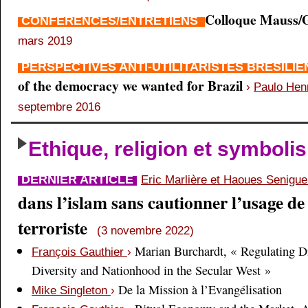
Colloque Mauss/G
CONFÉRENCES/ENTRETIENS
mars 2019
PERSPECTIVES ANTI-UTILITARISTES BRÉSILI
of the democracy we wanted for Brazil
›
Paulo Hen
septembre 2016
Ethique, religion et symboli
DERNIER ARTICLE
Eric Marlière et Haoues Senigu
dans l’islam sans cautionner l’usage de 
terroriste
(3 novembre 2022)
Marian Burchardt, « Regulating Di
François Gauthier
›
Diversity and Nationhood in the Secular West »
De la Mission à l’Evangélisation
Mike Singleton
›