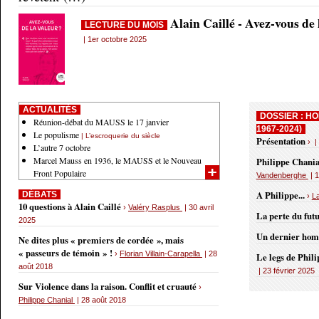
Alain Caillé - Avez-vous de
LECTURE DU MOIS
| 1er octobre 2025
ACTUALITÉS
DOSSIER : HO
Réunion-débat du MAUSS le 17 janvier
1967-2024)
Le populisme
| L’escroquerie du siècle
Présentation
› |
L’autre 7 octobre
Marcel Mauss en 1936, le MAUSS et le Nouveau
Philippe Chania
Front Populaire
Vandenberghe
| 1
A Philippe...
DÉBATS
›
L
10 questions à Alain Caillé
›
Valéry Rasplus
| 30 avril
La perte du fut
2025
Un dernier ho
Ne dites plus « premiers de cordée », mais
« passeurs de témoin » !
›
Florian Villain-Carapella
| 28
Le legs de Phil
août 2018
| 23 février 2025
Sur Violence dans la raison. Conflit et cruauté
›
Philippe Chanial
| 28 août 2018