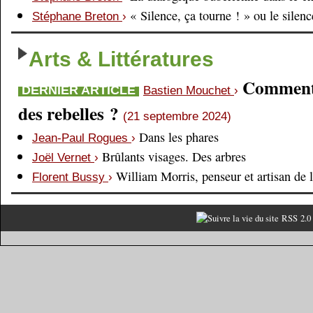
« Silence, ça tourne ! » ou le silen
Stéphane Breton
›
Arts & Littératures
Comment é
DERNIER ARTICLE
Bastien Mouchet
›
des rebelles ?
(21 septembre 2024)
Dans les phares
Jean-Paul Rogues
›
Brûlants visages. Des arbres
Joël Vernet
›
William Morris, penseur et artisan de 
Florent Bussy
›
RSS 2.0