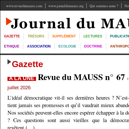
www.revuedumauss.com
www.jornaldomauss.org
Qui sommes-nous ?
No
GAZETTE
TRÉSORS
SUPPLÉMENT
LECTURES
PUBLICAT
ETHIQUE
ASSOCIATION
ECOLOGIE
DOCTRINE
ANTHROPO
Gazette
Revue du MAUSS n° 67
A LA UNE
juillet 2026
L’idéal démocratique vit-il ses dernières heures ? N’est
tient jamais ses promesses et qu’il vaudrait mieux aband
Nos sociétés peuvent-elles encore espérer échapper à la do
? Ces questions sont aussi vieilles que la démocra
revêtent (…)