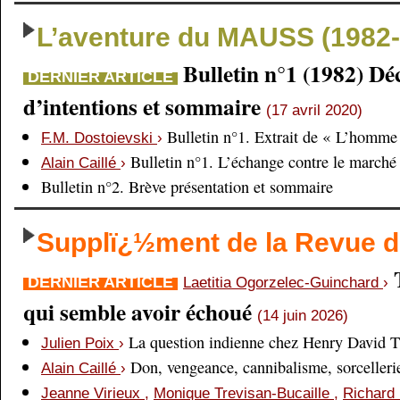
L’aventure du MAUSS (1982-
Bulletin n°1 (1982) Dé
DERNIER ARTICLE
d’intentions et sommaire
(17 avril 2020)
Bulletin n°1. Extrait de « L’homme 
F.M. Dostoievski
›
Bulletin n°1. L’échange contre le marché
Alain Caillé
›
Bulletin n°2. Brève présentation et sommaire
Supplï¿½ment de la Revue
DERNIER ARTICLE
Laetitia Ogorzelec-Guinchard
›
qui semble avoir échoué
(14 juin 2026)
La question indienne chez Henry David 
Julien Poix
›
Don, vengeance, cannibalisme, sorcellerie,
Alain Caillé
›
Jeanne Virieux
,
Monique Trevisan-Bucaille
,
Richard 