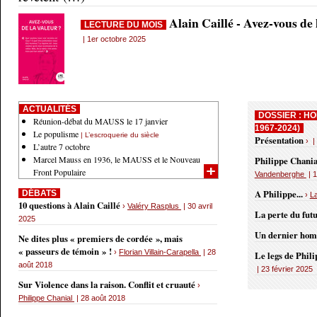
Alain Caillé - Avez-vous de
LECTURE DU MOIS
| 1er octobre 2025
ACTUALITÉS
DOSSIER : HO
Réunion-débat du MAUSS le 17 janvier
1967-2024)
Le populisme
| L’escroquerie du siècle
Présentation
› |
L’autre 7 octobre
Marcel Mauss en 1936, le MAUSS et le Nouveau
Philippe Chania
Front Populaire
Vandenberghe
| 1
A Philippe...
DÉBATS
›
L
10 questions à Alain Caillé
›
Valéry Rasplus
| 30 avril
La perte du fut
2025
Un dernier ho
Ne dites plus « premiers de cordée », mais
« passeurs de témoin » !
›
Florian Villain-Carapella
| 28
Le legs de Phil
août 2018
| 23 février 2025
Sur Violence dans la raison. Conflit et cruauté
›
Philippe Chanial
| 28 août 2018