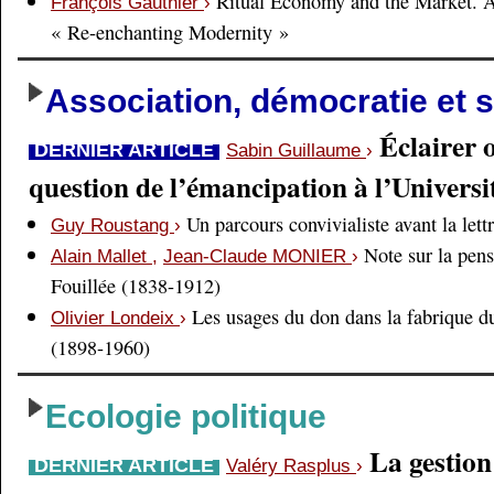
Ritual Economy and the Market. 
François Gauthier
›
« Re-enchanting Modernity »
Association, démocratie et s
Éclairer 
DERNIER ARTICLE
Sabin Guillaume
›
question de l’émancipation à l’Universi
Un parcours convivialiste avant la lett
Guy Roustang
›
Note sur la pens
Alain Mallet
,
Jean-Claude MONIER
›
Fouillée (1838-1912)
Les usages du don dans la fabrique d
Olivier Londeix
›
(1898-1960)
Ecologie politique
La gestio
DERNIER ARTICLE
Valéry Rasplus
›