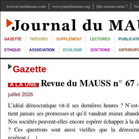
www.revuedumauss.com
www.jornaldomauss.org
Qui sommes-nous ?
No
GAZETTE
TRÉSORS
SUPPLÉMENT
LECTURES
PUBLICAT
ETHIQUE
ASSOCIATION
ECOLOGIE
DOCTRINE
ANTHROPO
Gazette
Revue du MAUSS n° 67
A LA UNE
juillet 2026
L’idéal démocratique vit-il ses dernières heures ? N’est
tient jamais ses promesses et qu’il vaudrait mieux aband
Nos sociétés peuvent-elles encore espérer échapper à la do
? Ces questions sont aussi vieilles que la démocra
revêtent (…)