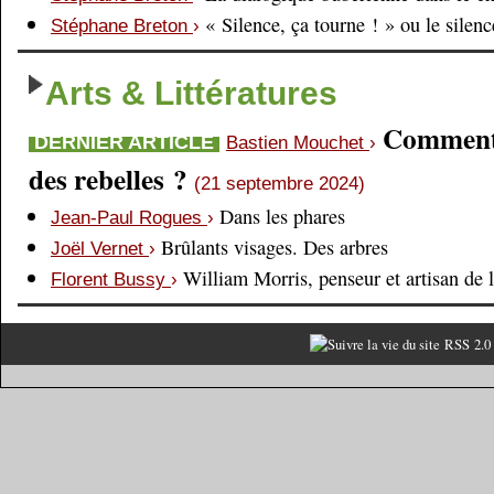
« Silence, ça tourne ! » ou le silen
Stéphane Breton
›
Arts & Littératures
Comment é
DERNIER ARTICLE
Bastien Mouchet
›
des rebelles ?
(21 septembre 2024)
Dans les phares
Jean-Paul Rogues
›
Brûlants visages. Des arbres
Joël Vernet
›
William Morris, penseur et artisan de 
Florent Bussy
›
RSS 2.0