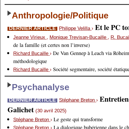
Anthropologie/Politique
Et le PC 
DERNIER ARTICLE
Philippe Velilla
›
Jeanne Virieux
,
Monique Trevisan-Bucaille
,
R. Bucai
de la famille (et certes non l’inverse)
De Van Gennep à Leach via Róheim 
Richard Bucaille
›
méthodologique
Société segmentaire, société étatiqu
Richard Bucaille
›
Psychanalyse
Entretien
DERNIER ARTICLE
Stéphane Breton
›
Galichet
(30 avril 2025)
Le geste qui transforme
Stéphane Breton
›
La dialogique bubérienne dans le c
Stéphane Breton
›