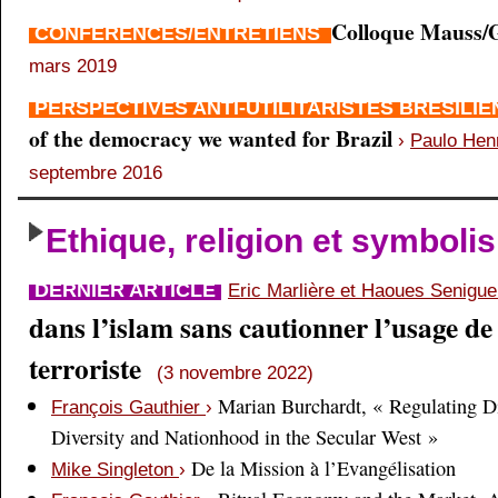
Colloque Mauss/G
CONFÉRENCES/ENTRETIENS
mars 2019
PERSPECTIVES ANTI-UTILITARISTES BRÉSILI
of the democracy we wanted for Brazil
›
Paulo Hen
septembre 2016
Ethique, religion et symboli
DERNIER ARTICLE
Eric Marlière et Haoues Senigu
dans l’islam sans cautionner l’usage de 
terroriste
(3 novembre 2022)
Marian Burchardt, « Regulating Di
François Gauthier
›
Diversity and Nationhood in the Secular West »
De la Mission à l’Evangélisation
Mike Singleton
›