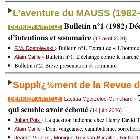
L’aventure du MAUSS (1982-
Bulletin n°1 (1982) Dé
DERNIER ARTICLE
d’intentions et sommaire
(17 avril 2020)
Bulletin n°1. Extrait de « L’homme 
F.M. Dostoievski
›
Bulletin n°1. L’échange contre le marché
Alain Caillé
›
Bulletin n°2. Brève présentation et sommaire
Supplï¿½ment de la Revue
DERNIER ARTICLE
Laetitia Ogorzelec-Guinchard
›
qui semble avoir échoué
(14 juin 2026)
La question indienne chez Henry David 
Julien Poix
›
Don, vengeance, cannibalisme, sorcellerie,
Alain Caillé
›
Jeanne Virieux
,
Monique Trevisan-Bucaille
,
Richard 