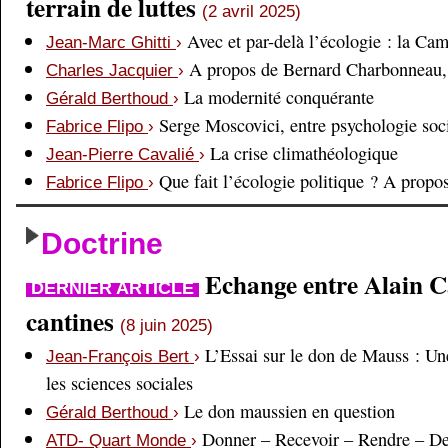
terrain de luttes
(2 avril 2025)
Avec et par-delà l’écologie : la Ca
Jean-Marc Ghitti
›
A propos de Bernard Charbonneau, 
Charles Jacquier
›
La modernité conquérante
Gérald Berthoud
›
Serge Moscovici, entre psychologie soci
Fabrice Flipo
›
La crise climathéologique
Jean-Pierre Cavalié
›
Que fait l’écologie politique ? A prop
Fabrice Flipo
›
Doctrine
Echange entre Alain Cai
DERNIER ARTICLE
cantines
(8 juin 2025)
L’Essai sur le don de Mauss : Un
Jean-François Bert
›
les sciences sociales
Le don maussien en question
Gérald Berthoud
›
Donner – Recevoir – Rendre – D
ATD- Quart Monde
›