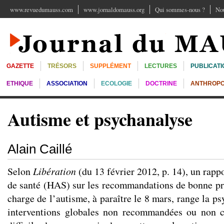
www.revuedumauss.com
www.jornaldomauss.org
Qui sommes-nous ?
Nou
GAZETTE
TRÉSORS
SUPPLÉMENT
LECTURES
PUBLICATI
ETHIQUE
ASSOCIATION
ECOLOGIE
DOCTRINE
ANTHROPO
Autisme et psychanalyse
Alain Caillé
Selon
Libération
(du 13 février 2012, p. 14), un rappo
de santé (HAS) sur les recommandations de bonne pra
charge de l’autisme, à paraître le 8 mars, range la p
interventions globales non recommandées ou non co