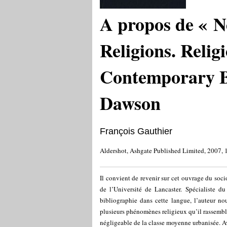
A propos de « 
Religions. Relig
Contemporary B
Dawson
François Gauthier
Aldershot, Ashgate Published Limited, 2007,
Il convient de revenir sur cet ouvrage du so
de l’Université de Lancaster. Spécialiste d
bibliographie dans cette langue, l’auteur nous
plusieurs phénomènes religieux qu’il rassemble
négligeable de la classe moyenne urbanisée. A