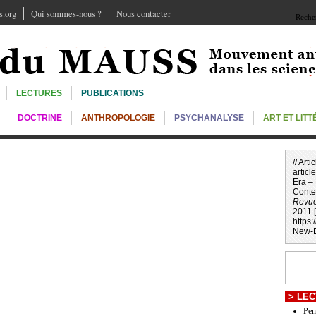
.org
Qui sommes-nous ?
Nous contacter
Recher
LECTURES
PUBLICATIONS
DOCTRINE
ANTHROPOLOGIE
PSYCHANALYSE
ART ET LIT
// Art
article
Era –
Conte
Revu
2011 [
https
New-E
>
LEC
Pen