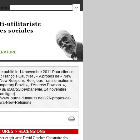
cher :
TÉRATURE
icle publié le 14 novembre 2011 Pour citer cet
 :
François Gauthier
, « A propos de « New
 New Religions. Religious Transformation in
mporary Brazil », d’Andrew Dawson »,
e du MAUSS permanente
, 14 novembre
en ligne].
://www.journaldumauss.net
/
./?A-propos-de-
ra-New-Religions
TURES
>
RECENSIONS
ser et agir avec David Graeber. Construire des