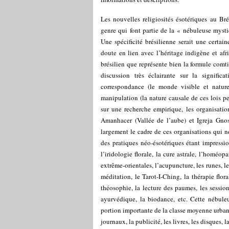
Les nouvelles religiosités ésotériques au B
genre qui font partie de la « nébuleuse myst
Une spécificité brésilienne serait une certain
doute en lien avec l’héritage indigène et af
brésilien que représente bien la formule comt
discussion très éclairante sur la signific
correspondance (le monde visible et naturel
manipulation (la nature causale de ces lois 
sur une recherche empirique, les organisat
Amanhacer (Vallée de l’aube) et Igreja Gnos
largement le cadre de ces organisations qui ne
des pratiques néo-ésotériques étant impressi
l’iridologie florale, la cure astrale, l’homéopa
extrême-orientales, l’acupuncture, les runes, le
méditation, le Tarot-I-Ching, la thérapie flora
théosophie, la lecture des paumes, les sessi
ayurvédique, la biodance, etc. Cette nébuleus
portion importante de la classe moyenne urbani
journaux, la publicité, les livres, les disques, la