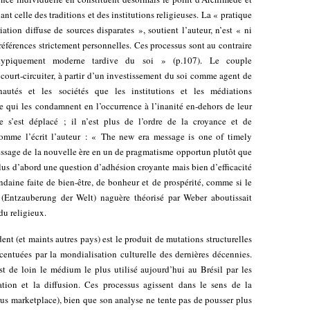
ant celle des traditions et des institutions religieuses. La « pratique
ation diffuse de sources disparates », soutient l’auteur, n’est « ni
références strictement personnelles. Ces processus sont au contraire
 typiquement moderne tardive du soi » (p.107). Le couple
court-circuiter, à partir d’un investissement du soi comme agent de
nautés et les sociétés que les institutions et les médiations
me qui les condamnent en l’occurrence à l’inanité en-dehors de leur
me s’est déplacé ; il n’est plus de l’ordre de la croyance et de
Comme l’écrit l’auteur : « The new era message is one of timely
essage de la nouvelle ère en un de pragmatisme opportun plutôt que
 plus d’abord une question d’adhésion croyante mais bien d’efficacité
ndaine faite de bien-être, de bonheur et de prospérité, comme si le
Entzauberung der Welt) naguère théorisé par Weber aboutissait
du religieux.
dent (et maints autres pays) est le produit de mutations structurelles
centuées par la mondialisation culturelle des dernières décennies.
st de loin le médium le plus utilisé aujourd’hui au Brésil par les
tion et la diffusion. Ces processus agissent dans le sens de la
ous marketplace), bien que son analyse ne tente pas de pousser plus