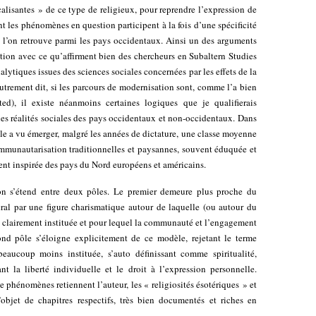
alisantes » de ce type de religieux, pour reprendre l’expression de
 les phénomènes en question participent à la fois d’une spécificité
 l’on retrouve parmi les pays occidentaux. Ainsi un des arguments
ition avec ce qu’affirment bien des chercheurs en Subaltern Studies
alytiques issues des sciences sociales concernées par les effets de la
utrement dit, si les parcours de modernisation sont, comme l’a bien
ated), il existe néanmoins certaines logiques que je qualifierais
 les réalités sociales des pays occidentaux et non-occidentaux. Dans
ècle a vu émerger, malgré les années de dictature, une classe moyenne
mmunautarisation traditionnelles et paysannes, souvent éduquée et
ment inspirée des pays du Nord européens et américains.
son s’étend entre deux pôles. Le premier demeure plus proche du
ral par une figure charismatique autour de laquelle (ou autour du
 clairement instituée et pour lequel la communauté et l’engagement
ond pôle s’éloigne explicitement de ce modèle, rejetant le terme
eaucoup moins instituée, s’auto définissant comme spiritualité,
 la liberté individuelle et le droit à l’expression personnelle.
e phénomènes retiennent l’auteur, les « religiosités ésotériques » et
objet de chapitres respectifs, très bien documentés et riches en