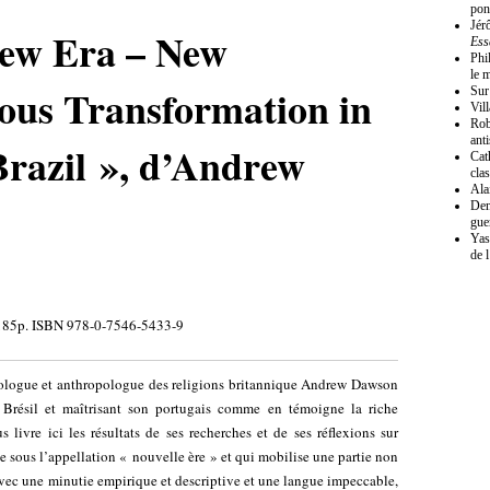
pon
Jér
New Era – New
Ess
Phi
le 
ious Transformation in
Sur
Vil
Rob
ant
razil », d’Andrew
Cat
cla
Ala
Den
gue
Yas
de 
 185p. ISBN 978-0-7546-5433-9
ciologue et anthropologue des religions britannique Andrew Dawson
u Brésil et maîtrisant son portugais comme en témoigne la riche
 livre ici les résultats de ses recherches et de ses réflexions sur
 sous l’appellation « nouvelle ère » et qui mobilise une partie non
vec une minutie empirique et descriptive et une langue impeccable,