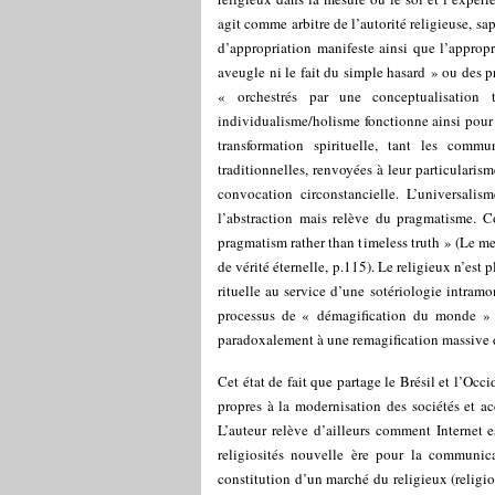
agit comme arbitre de l’autorité religieuse, sap
d’appropriation manifeste ainsi que l’appropri
aveugle ni le fait du simple hasard » ou des p
« orchestrés par une conceptualisation
individualisme/holisme fonctionne ainsi pour 
transformation spirituelle, tant les commu
traditionnelles, renvoyées à leur particularis
convocation circonstancielle. L’universalis
l’abstraction mais relève du pragmatisme. 
pragmatism rather than timeless truth » (Le m
de vérité éternelle, p.115). Le religieux n’est
rituelle au service d’une sotériologie intramo
processus de « démagification du monde » (
paradoxalement à une remagification massive 
Cet état de fait que partage le Brésil et l’Occi
propres à la modernisation des sociétés et ac
L’auteur relève d’ailleurs comment Internet e
religiosités nouvelle ère pour la communica
constitution d’un marché du religieux (religi