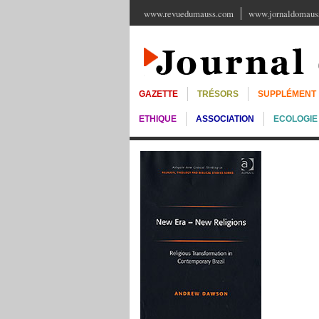
www.revuedumauss.com
www.jornaldomauss
GAZETTE
TRÉSORS
SUPPLÉMENT
ETHIQUE
ASSOCIATION
ECOLOGIE