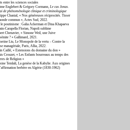
ts entre les sciences sociales
ôme Englebert & Grégory Cormann,
Le cas Jonas.
ai de phénoménologie clinique et criminologique
lippe Chanial, « Nos généreuses réciprocités. Tisser
monde commun », Actes Sud, 2022.
 le poutinisme : Galia Ackerman et Dina Khapaeva
lain-Carapella Florian, Napoli sublime
ert Chenavier, « Simone Weil, une Juive
isémite ? » Gallimard, 2021.
herine Liu, Le Monopole de la vertu – Contre la
sse managériale, Paris, Allia, 2022.
in Caillé, « Extensions du domaine du don »
is Crouzet, « Les Enfants bourreaux au temps des
rres de Religion »
sine Temlali, La genèse de la Kabylie. Aux origines
l’affirmation berbère en Algérie (1830-1962)