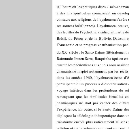
À l’heure où les pratiques dites « néo-chama
à des fins spirituelles connaissent un dével
consacre aux religions de l’ayahuasca s’avère
ses sources brésiliennes). L’ayahuasca, breuv
des feuilles du Psychotria viridis, fait partie 
Brésil, du Pérou et de la Bolivie. Dawson re
l’Amazonie et sa progressive urbanisation par 
e
du XX
siècle : le Santo Daime (littéralement 
Raimundo Ireneu Serra, Barquinha (qui en est
directe les phénomènes auxquels nous assisto
chamanisme inspiré notamment par les récits 
dans les années 1960, l’ayahuasca cesse d’ê
participante d’un processus d’ésotéricisation 
voyage intérieur dans les profondeurs du soi
remarquant que les similitudes formelles e
chamaniques ne doit pas cacher des différe
l’expérience. En outre, si le Santo Daime de
déplaçant la téléologie thérapeutique dans u
transforme encore plus radicalement le sens 
religion et de la science (argument qui sert d