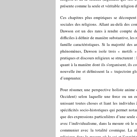
présente comme la seule et véritable religion d
Ces chapitres plus empiriques se découpent 
sociales des religions. Allant au-delà des con
Dawson est un des rares à rendre compte de 
difficiles à définir de manière substantive, les
famille caractéristiques. Si la majorité des a
phénomènes, Dawson isole trois « motifs » q
pratiques et discours religieux se structurent :
quant à la manière dont ils s’organisent, ils c
nouvelle ère et définissent la « trajectoire g
d’emprunter.
Pour résumer, une perspective holiste anime 
Occident) selon laquelle une force ou un en
unissant toutes choses et liant les individus à
spécificités socio-historiques qui permet nota
que des expressions particulières d’une seule
avec l’individualisme, dans la mesure où le s
communier avec la totalité cosmique. La ré
religieux dans la mesure où le soi et l’expér