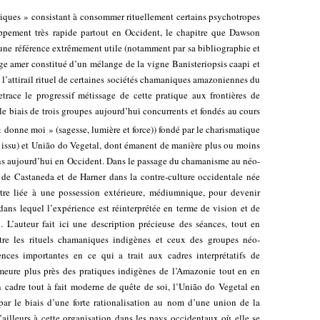
niques » consistant à consommer rituellement certains psychotropes
oppement très rapide partout en Occident, le chapitre que Dawson
 une référence extrêmement utile (notamment par sa bibliographie et
age amer constitué d’un mélange de la vigne Banisteriopsis caapi et
de l’attirail rituel de certaines sociétés chamaniques amazoniennes du
trace le progressif métissage de cette pratique aux frontières de
le biais de trois groupes aujourd’hui concurrents et fondés au cours
« donne moi » (sagesse, lumière et force)) fondé par le charismatique
 issu) et União do Vegetal, dont émanent de manière plus ou moins
ns aujourd’hui en Occident. Dans le passage du chamanisme au néo-
de Castaneda et de Harner dans la contre-culture occidentale née
tre liée à une possession extérieure, médiumnique, pour devenir
dans lequel l’expérience est réinterprétée en terme de vision et de
. L’auteur fait ici une description précieuse des séances, tout en
ntre les rituels chamaniques indigènes et ceux des groupes néo-
nces importantes en ce qui a trait aux cadres interprétatifs de
meure plus près des pratiques indigènes de l’Amazonie tout en en
n cadre tout à fait moderne de quête de soi, l’União do Vegetal en
par le biais d’une forte rationalisation au nom d’une union de la
’ailleurs à cette organisation dans les pays occidentaux où elle se