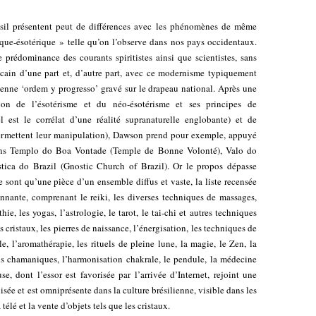
résil présentent peut de différences avec les phénomènes de même
ique-ésotérique » telle qu’on l’observe dans nos pays occidentaux.
e prédominance des courants spiritistes ainsi que scientistes, sans
ricain d’une part et, d’autre part, avec ce modernisme typiquement
ienne ‘ordem y progresso’ gravé sur le drapeau national. Après une
ation de l’ésotérisme et du néo-ésotérisme et ses principes de
 est le corrélat d’une réalité supranaturelle englobante) et de
permettent leur manipulation), Dawson prend pour exemple, appuyé
ions Templo do Boa Vontade (Temple de Bonne Volonté), Valo do
tica do Brazil (Gnostic Church of Brazil). Or le propos dépasse
 sont qu’une pièce d’un ensemble diffus et vaste, la liste recensée
onnante, comprenant le reiki, les diverses techniques de massages,
thie, les yogas, l’astrologie, le tarot, le tai-chi et autres techniques
s cristaux, les pierres de naissance, l’énergisation, les techniques de
le, l’aromathérapie, les rituels de pleine lune, la magie, le Zen, la
ons chamaniques, l’harmonisation chakrale, le pendule, la médecine
e, dont l’essor est favorisée par l’arrivée d’Internet, rejoint une
sée et est omniprésente dans la culture brésilienne, visible dans les
 télé et la vente d’objets tels que les cristaux.