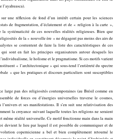
e l’ayahuasca).
sur une réflexion de fond d’un intérêt certain pour les sciences
stats de fragmentation, d’éclatement et de « religion à la carte »,
la systématicité de ces nouvelles réalités religieuses. Bien que
 religiosités de la « nouvelle ère » ne dégagent pas moins des airs de
nalystes se contentent de faire la liste des caractéristiques de ces
ui sont en fait les principes organisateurs autour desquels les
 l’individualisme, le holisme et le pragmatisme. Si ces motifs varient
onstituent « l’architectonique » qui sous-tend l’entièreté du spectre
lobale » que les pratiques et discours particuliers sont susceptibles
ce large pan des religiosités contemporaines (au Brésil comme en
semble de forces ou d’énergies universelles traverse le cosmos,
 l’univers et ses manifestations. Il s’en suit une relativisation des
mment la croyance suivant laquelle toutes les religions ne seraient
 et même réalité universelle. Ce motif fonctionne main dans la main
oi devient le lieu par lequel il est possible de communiquer et de
volution copernicienne a bel et bien complètement retourné le
ience individuelle en constituent désormais le point d’Archimède et