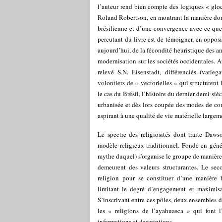
l’auteur rend bien compte des logiques « gloc
Roland Robertson, en montrant la manière dont
brésilienne et d’une convergence avec ce que
percutant du livre est de témoigner, en oppos
aujourd’hui, de la fécondité heuristique des an
modernisation sur les sociétés occidentales. A
relevé S.N. Eisenstadt, différenciés (varieg
volontiers de « vectorielles » qui structurent
le cas du Brésil, l’histoire du dernier demi si
urbanisée et dès lors coupée des modes de co
aspirant à une qualité de vie matérielle large
Le spectre des religiosités dont traite Daw
modèle religieux traditionnel. Fondé en géné
mythe duquel) s’organise le groupe de manière
demeurent des valeurs structurantes. Le sec
religion pour se constituer d’une manière b
limitant le degré d’engagement et maximisant
S’inscrivant entre ces pôles, deux ensembles d
les « religions de l’ayahuasca » qui font l’
informations et descriptions.