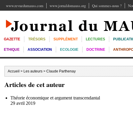
www.revuedumauss.com
www.jornaldomauss.org
Qui sommes-nous ?
Nou
GAZETTE
TRÉSORS
SUPPLÉMENT
LECTURES
PUBLICATI
ETHIQUE
ASSOCIATION
ECOLOGIE
DOCTRINE
ANTHROPO
Accueil
>
Les auteurs
> Claude Parthenay
Articles de cet auteur
Théorie économique et argument transcendantal
29 avril 2019