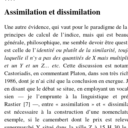
Assimilation et dissimilation
Une autre évidence, qui vaut pour le paradigme de l
principes de calcul de l’indice, mais qui est bea
générale, philosophique, me semble devoir être quest
est celle de l’
identité ou plutôt de la similarité, tou
laquelle il n’y a pas des quantités de X mais multipli
et un Y et un Z… etc.
Cette discussion est nota
Castoriadis, en commentant Platon, dans son très ric
1986, dont je n’ai cité que la conclusion en exergue. J
en disant que le débat se situe, en employant un vocab
sien — je l’emprunte à la linguistique et pré
Rastier
[
7
]
—, entre « assimilation » et « dissimila
est nécessaire à la construction d’une nomenclatu
exemple, si le camembert dont le prix est relev
supermarché Y situé dans la ville Z à 15 H 30 le