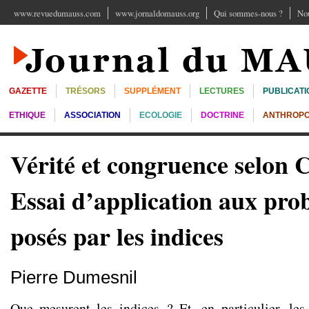
www.revuedumauss.com
www.jornaldomauss.org
Qui sommes-nous ?
Nou
GAZETTE
TRÉSORS
SUPPLÉMENT
LECTURES
PUBLICATI
ETHIQUE
ASSOCIATION
ECOLOGIE
DOCTRINE
ANTHROPO
Vérité et congruence selon C
Essai d’application aux pro
posés par les indices
Pierre Dumesnil
Que mesurent les indices ? Et, en particulier, les