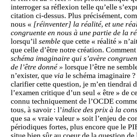
interroger sa réflexion telle qu’elle s’ex
citation ci-dessus. Plus précisément, c
nous «
[réinventer] la réalité, et une réa
congruente en nous à une partie de la ré
lorsqu’il
semble
que cette « réalité » n’ai
que celle d’être notre création. Commen
schéma imaginaire qui s’avère congruen
de l’être donné »
lorsque l’être ne semb
n’exister, que
via
le schéma imaginaire ? 
clarifier cette question, je m’en tiendrai 
l’examen critique d’un seul « être » de ce
connu techniquement de l’OCDE comme 
tous, à savoir : l’
indice des prix à la co
que sa « vraie valeur » soit l’enjeu de co
périodiques fortes, plus encore que le PI
situe bien sûr au coeur de la question de l