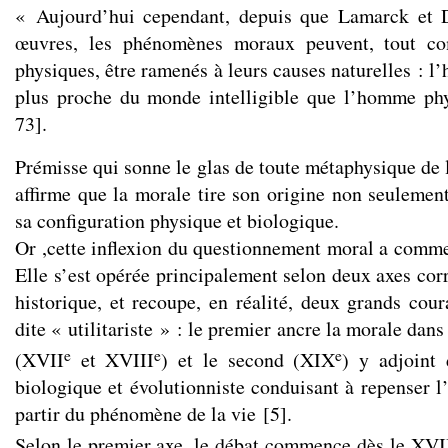
« Aujourd’hui cependant, depuis que Lamarck et D
œuvres, les phénomènes moraux peuvent, tout c
physiques, être ramenés à leurs causes naturelles : 
plus proche du monde intelligible que l’homme ph
73].
Prémisse qui sonne le glas de toute métaphysique de 
affirme que la morale tire son origine non seuleme
sa configuration physique et biologique.
Or ,cette inflexion du questionnement moral a comme
Elle s’est opérée principalement selon deux axes cor
historique, et recoupe, en réalité, deux grands cour
dite « utilitariste » : le premier ancre la morale dan
e
e
e
(XVII
et XVIII
) et le second (XIX
) y adjoint 
biologique et évolutionniste conduisant à repenser l
partir du phénomène de la vie
[
5
]
.
Selon le premier axe, le débat commence dès le XVI