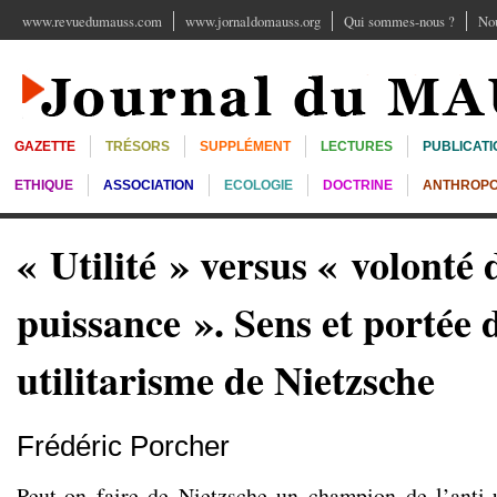
www.revuedumauss.com
www.jornaldomauss.org
Qui sommes-nous ?
Nou
GAZETTE
TRÉSORS
SUPPLÉMENT
LECTURES
PUBLICATI
ETHIQUE
ASSOCIATION
ECOLOGIE
DOCTRINE
ANTHROPO
« Utilité » versus « volonté 
puissance ». Sens et portée d
utilitarisme de Nietzsche
Frédéric Porcher
Peut-on faire de Nietzsche un champion de l’anti-