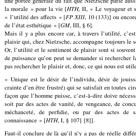
une portée générale du fait que Nietzsche parle aussi
la morale » pour la vie [
HTH,
II, « Le voyageur et 
« l’utilité des affects » [
FP
XIII
, 10 (133)] ou encore
de l’état esthétique » [
GM
, III, § 6].
Mais il y a plus encore car, à travers l’utilité, c’es
plaisir qui, chez Nietzsche, accompagne toujours le 
Or, l’utilité et le sentiment de plaisir sont si souven
de puissance qu’on peut se demander si rechercher la
pas rechercher le plaisir et, donc, ce qui nous est util
« Unique est le désir de l’individu, désir de jouiss
crainte d’en être frustré) qui se satisfait en toutes c
façon que l’homme puisse, c’est-à-dire doive nécess
soit par des actes de vanité, de vengeance, de concu
méchanceté, de perfidie, ou par des actes de sa
connaissance » [
HTH
, I, § 107]
[
8
]
].
Faut-il conclure de là qu’il n’y a pas de réelle diffé