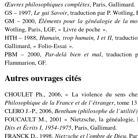
Œuvres philosophiques complètes
, Paris, Gallimard.
GS – 1997,
Le gai Savoir
, traduction par P. Wotling,
GM – 2000,
Éléments pour la généalogie de la mo
Wotling, Paris, LGF, « Livre de poche ».
HTH – 1988,
Humain, trop humain,
I et II,
traductio
Gallimard, « Folio-Essai ».
PBM – 2000,
Par-delà bien et mal
, traduction 
Flammarion, GF.
Autres ouvrages cités
CHOULET Ph., 2006, « La violence du sens che
Philosophique de la France et de l’étranger
, tome 13
CLERO J.-P., 2006,
Bentham (philosophe de l’utilité)
FOUCAULT M., 2001 « Nietzsche, la généalogie, l’
Dits et Écrits I, 1954-1975
, Paris, Gallimard.
FRANCK D., 1998,
Nietzsche et l’ombre de Dieu
, Par