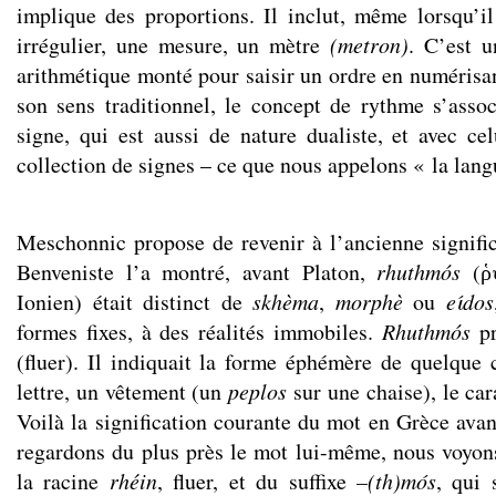
implique des proportions. Il inclut, même lorsqu’
irrégulier, une mesure, un mètre
(metron)
. C’est u
arithmétique monté pour saisir un ordre en numéris
son sens traditionnel, le concept de rythme s’asso
signe, qui est aussi de nature dualiste, et avec 
collection de signes – ce que nous appelons « la lang
Meschonnic propose de revenir à l’ancienne signif
Benveniste l’a montré, avant Platon,
rhuthmós
(ῥ
Ionien) était distinct de
skhèma
,
morphè
ou
eίdos
formes fixes, à des réalités immobiles.
Rhuthmós
pr
(fluer). Il indiquait la forme éphémère de quelque 
lettre, un vêtement (un
peplos
sur une chaise), le ca
Voilà la signification courante du mot en Grèce avan
regardons du plus près le mot lui-même, nous voyon
la racine
rhéin
, fluer, et du suffixe
–(th)mόs
, qui 