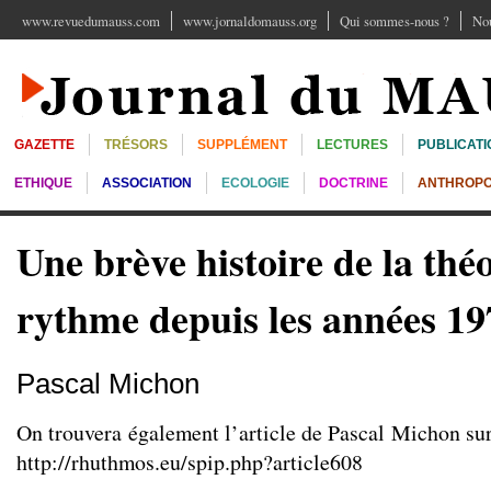
www.revuedumauss.com
www.jornaldomauss.org
Qui sommes-nous ?
Nou
GAZETTE
TRÉSORS
SUPPLÉMENT
LECTURES
PUBLICATI
ETHIQUE
ASSOCIATION
ECOLOGIE
DOCTRINE
ANTHROPO
Une brève histoire de la thé
rythme depuis les années 19
Pascal Michon
On trouvera également l’article de Pascal Michon su
http://rhuthmos.eu/spip.php?article608