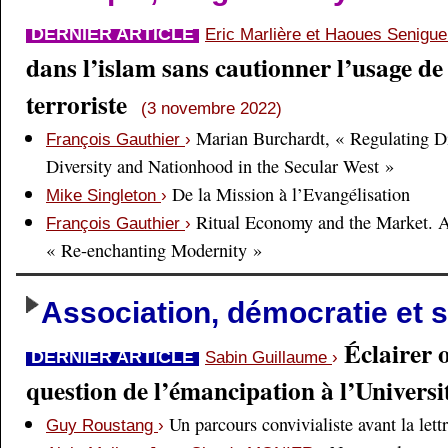
DERNIER ARTICLE
Eric Marlière et Haoues Senigu
dans l’islam sans cautionner l’usage de 
terroriste
(3 novembre 2022)
Marian Burchardt, « Regulating Di
François Gauthier
›
Diversity and Nationhood in the Secular West »
De la Mission à l’Evangélisation
Mike Singleton
›
Ritual Economy and the Market. 
François Gauthier
›
« Re-enchanting Modernity »
Association, démocratie et s
Éclairer 
DERNIER ARTICLE
Sabin Guillaume
›
question de l’émancipation à l’Universi
Un parcours convivialiste avant la lett
Guy Roustang
›