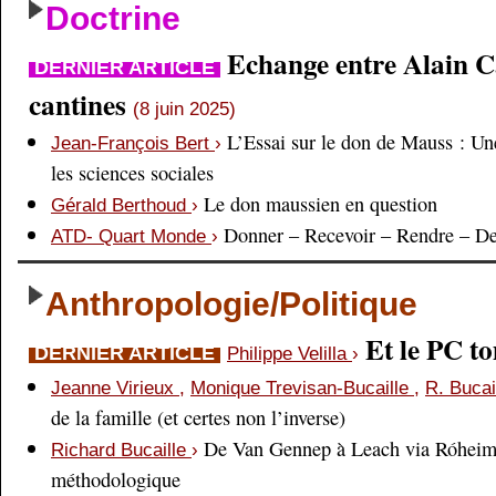
Doctrine
Echange entre Alain Cai
DERNIER ARTICLE
cantines
(8 juin 2025)
L’Essai sur le don de Mauss : Un
Jean-François Bert
›
les sciences sociales
Le don maussien en question
Gérald Berthoud
›
Donner – Recevoir – Rendre – D
ATD- Quart Monde
›
Anthropologie/Politique
Et le PC 
DERNIER ARTICLE
Philippe Velilla
›
Jeanne Virieux
,
Monique Trevisan-Bucaille
,
R. Bucai
de la famille (et certes non l’inverse)
De Van Gennep à Leach via Róheim 
Richard Bucaille
›
méthodologique