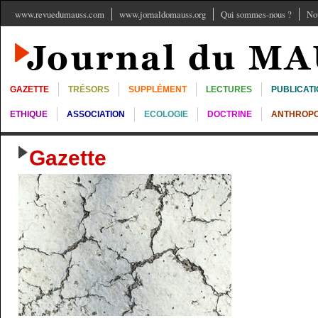
www.revuedumauss.com
www.jornaldomauss.org
Qui sommes-nous ?
No
GAZETTE
TRÉSORS
SUPPLÉMENT
LECTURES
PUBLICAT
ETHIQUE
ASSOCIATION
ECOLOGIE
DOCTRINE
ANTHROPO
Gazette