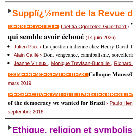
Supplï¿½ment de la Revue
DERNIER ARTICLE
Laetitia Ogorzelec-Guinchard
›
qui semble avoir échoué
(14 juin 2026)
La question indienne chez Henry David 
Julien Poix
›
Don, vengeance, cannibalisme, sorcellerie,
Alain Caillé
›
Jeanne Virieux
,
Monique Trevisan-Bucaille
,
Richard 
Colloque Mauss/G
CONFÉRENCES/ENTRETIENS
mars 2019
PERSPECTIVES ANTI-UTILITARISTES BRÉSILI
of the democracy we wanted for Brazil
›
Paulo Hen
septembre 2016
Ethique, religion et symboli