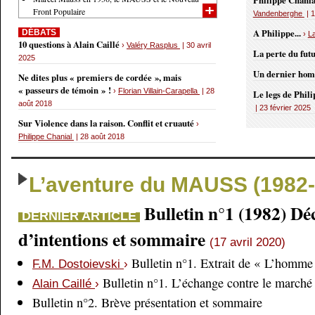
Philippe Chania
Front Populaire
Vandenberghe
| 1
A Philippe...
DÉBATS
›
L
10 questions à Alain Caillé
›
Valéry Rasplus
| 30 avril
La perte du fut
2025
Un dernier ho
Ne dites plus « premiers de cordée », mais
« passeurs de témoin » !
›
Florian Villain-Carapella
| 28
Le legs de Phil
août 2018
| 23 février 2025
Sur Violence dans la raison. Conflit et cruauté
›
Philippe Chanial
| 28 août 2018
L’aventure du MAUSS (1982-
Bulletin n°1 (1982) Dé
DERNIER ARTICLE
d’intentions et sommaire
(17 avril 2020)
Bulletin n°1. Extrait de « L’homme 
F.M. Dostoievski
›
Bulletin n°1. L’échange contre le marché
Alain Caillé
›
Bulletin n°2. Brève présentation et sommaire