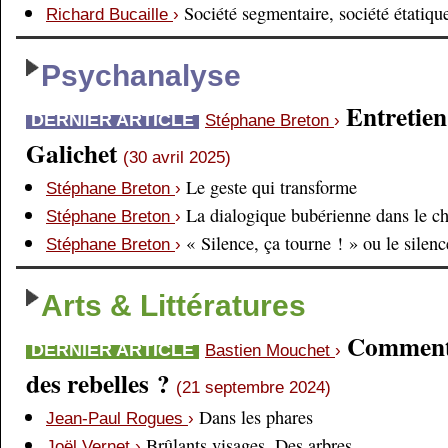
Société segmentaire, société étatiqu
Richard Bucaille
›
Psychanalyse
Entretien
DERNIER ARTICLE
Stéphane Breton
›
Galichet
(30 avril 2025)
Le geste qui transforme
Stéphane Breton
›
La dialogique bubérienne dans le c
Stéphane Breton
›
« Silence, ça tourne ! » ou le silen
Stéphane Breton
›
Arts & Littératures
Comment é
DERNIER ARTICLE
Bastien Mouchet
›
des rebelles ?
(21 septembre 2024)
Dans les phares
Jean-Paul Rogues
›
Brûlants visages. Des arbres
Joël Vernet
›