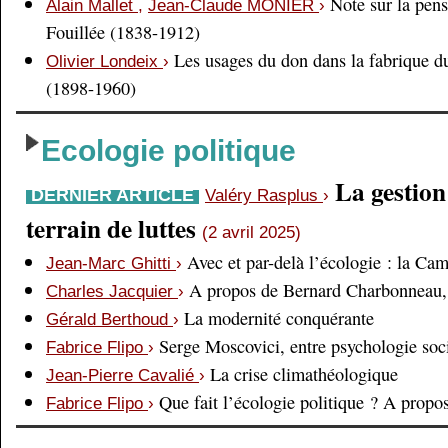
Note sur la pens
Alain Mallet
,
Jean-Claude MONIER
›
Fouillée (1838-1912)
Les usages du don dans la fabrique d
Olivier Londeix
›
(1898-1960)
Ecologie politique
La gestio
DERNIER ARTICLE
Valéry Rasplus
›
terrain de luttes
(2 avril 2025)
Avec et par-delà l’écologie : la Ca
Jean-Marc Ghitti
›
A propos de Bernard Charbonneau, 
Charles Jacquier
›
La modernité conquérante
Gérald Berthoud
›
Serge Moscovici, entre psychologie soci
Fabrice Flipo
›
La crise climathéologique
Jean-Pierre Cavalié
›
Que fait l’écologie politique ? A prop
Fabrice Flipo
›