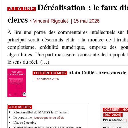
Déréalisation : le faux d
A LA UNE
clercs
›
Vincent Rigoulet
| 15 mai 2026
À lire une partie des commentaires intellectuels sur 
principal serait désormais clair : la montée de l’irrati
complotisme, crédulité numérique, emprise des gou
algorithmes. Une part massive et croissante de la populati
le sens du réel. (…)
Alain Caillé - Avez-vous de
LECTURE DU MOIS
| 1er octobre 2025
ACTUALITÉS
DOSSIER : HO
Réunion-débat du MAUSS le 17 janvier
1967-2024)
Le populisme
| L’escroquerie du siècle
Présentation
› |
L’autre 7 octobre
Marcel Mauss en 1936, le MAUSS et le Nouveau