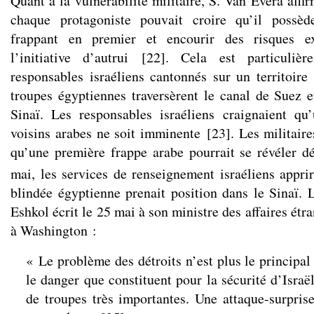
Quant à la vulnérabilité militaire, S. Van Evera affir
chaque protagoniste pouvait croire qu’il possèd
frappant en premier et encourir des risques e
l’initiative d’autrui
[
22
]
. Cela est particulièr
responsables israéliens cantonnés sur un territoire
troupes égyptiennes traversèrent le canal de Suez et
Sinaï. Les responsables israéliens craignaient qu
voisins arabes ne soit imminente
[
23
]
. Les militaire
qu’une première frappe arabe pourrait se révéler dé
mai, les services de renseignement israéliens appri
blindée égyptienne prenait position dans le Sinaï. 
Eshkol écrit le 25 mai à son ministre des affaires ét
à Washington :
« Le problème des détroits n’est plus le principal
le danger que constituent pour la sécurité d’Israë
de troupes très importantes. Une attaque-surprise