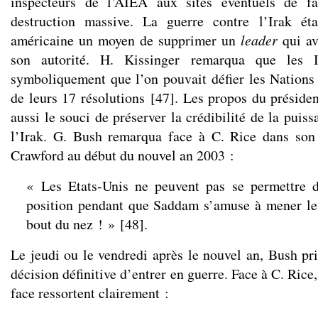
inspecteurs de l’AIEA aux sites éventuels de fa
destruction massive. La guerre contre l’Irak ét
américaine un moyen de supprimer un
leader
qui av
son autorité. H. Kissinger remarqua que les I
symboliquement que l’on pouvait défier les Nations 
de leurs 17 résolutions
[
47
]
. Les propos du présiden
aussi le souci de préserver la crédibilité de la puis
l’Irak. G. Bush remarqua face à C. Rice dans son 
Crawford au début du nouvel an 2003 :
« Les Etats-Unis ne peuvent pas se permettre d
position pendant que Saddam s’amuse à mener les
bout du nez ! »
[
48
]
.
Le jeudi ou le vendredi après le nouvel an, Bush pri
décision définitive d’entrer en guerre. Face à C. Rice
face ressortent clairement :