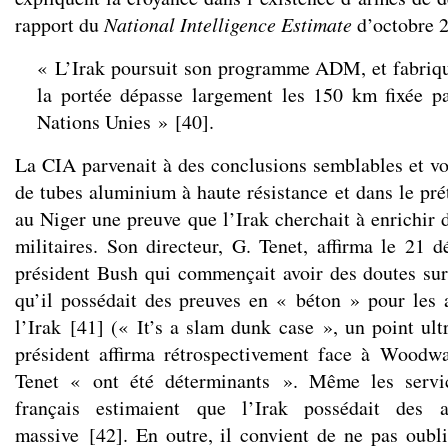
rapport du
National Intelligence Estimate
d’octobre 2
« L’Irak poursuit son programme ADM, et fabriqu
la portée dépasse largement les 150 km fixée pa
Nations Unies »
[
40
]
.
La CIA parvenait à des conclusions semblables et voy
de tubes aluminium à haute résistance et dans le pr
au Niger une preuve que l’Irak cherchait à enrichir 
militaires. Son directeur, G. Tenet, affirma le 21
président Bush qui commençait avoir des doutes sur 
qu’il possédait des preuves en « béton » pour les a
l’Irak
[
41
]
(« It’s a slam dunk case », un point ultr
président affirma rétrospectivement face à Woodw
Tenet « ont été déterminants ». Même les servi
français estimaient que l’Irak possédait des 
massive
[
42
]
. En outre, il convient de ne pas oubl