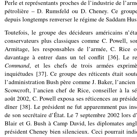
Perle et représentants proches de l’industrie de l’arm
pétrolière – D. Rumsfeld ou D. Cheney. Ce groupe
depuis longtemps renverser le régime de Saddam Hus
Toutefois, le groupe des décideurs américains n’é
conservateurs plus classiques comme C. Powell, son
Armitage, les responsables de l’armée, C. Rice o
davantage à entrer dans un tel conflit
[
36
]
. Le r
Command
, et les chefs de trois armées exprimè
inquiétudes
[
37
]
. Ce groupe des réticents était sou
l’administration Bush père comme J. Baker, l’ancien 
Scowcroft, l’ancien chef de Rice, conseiller à la sé
août 2002, C. Powell exposa ses réticences au présid
dîner
[
38
]
. Le président ne fut apparemment pas in
de son secrétaire d’État. Le 7 septembre 2002 lors d
Blair et G. Bush à Camp David, les diplomates angla
président Cheney bien silencieux. Ceci pourrait indi