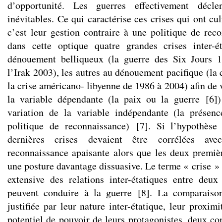
d’opportunité. Les guerres effectivement décle
inévitables. Ce qui caractérise ces crises qui ont c
c’est leur gestion contraire à une politique de rec
dans cette optique quatre grandes crises inter-é
dénouement belliqueux (la guerre des Six Jours 1
l’Irak 2003), les autres au dénouement pacifique (la
la crise américano- libyenne de 1986 à 2004) afin de v
la variable dépendante (la paix ou la guerre
[
6
]
)
variation de la variable indépendante (la présen
politique de reconnaissance)
[
7
]
. Si l’hypothèse
dernières crises devaient être corrélées av
reconnaissance apaisante alors que les deux premiè
une posture davantage dissuasive. Le terme « crise »
extensive des relations inter-étatiques entre deu
peuvent conduire à la guerre
[
8
]
. La comparaison
justifiée par leur nature inter-étatique, leur proxim
potentiel de pouvoir de leurs protagonistes, deux co