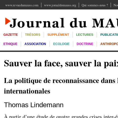
www.revuedumauss.com
www.jornaldomauss.org
Qui sommes-nous ?
Nou
GAZETTE
TRÉSORS
SUPPLÉMENT
LECTURES
PUBLICATI
ETHIQUE
ASSOCIATION
ECOLOGIE
DOCTRINE
ANTHROPO
Sauver la face, sauver la pai
La politique de reconnaissance dans l
internationales
Thomas Lindemann
À partir d’une étude de quatre grandes crises inter-é