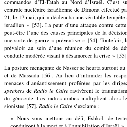
commandos d’El-Fatah au Nord d’Israël. C’est su
centrale nucléaire israélienne de Dimona effectué p
21, le 17 mai, qui « déclencha une véritable tempête 
israélien »
[
53
]
. La peur d’une attaque contre cette
peut-être l’une des causes principales de la décisio
une sorte de guerre « préventive »
[
54
]
. Toutefois, 
prévaloir au sein d’une réunion du comité de dé
conduite modérée visant à désamorcer la crise »
[
55
]
La posture menaçante de Nasser se heurta surtout a
et de Massada
[
56
]
. Au lieu d’intimider les respon
menaces d’anéantissement proférées par les dirige
speakers
de
Radio le Caire
ravivèrent le traumatism
du génocide. Les radios arabes multiplient alors le
sionistes
[
57
]
.
Radio le Caire
s’exclame :
« Nous vous mettons au défi, Eshkol, de test
conduiront à la mort et à l’annihilation d’Israël ».