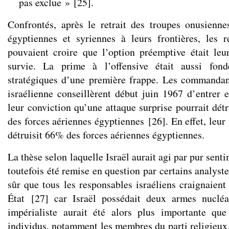
pas exclue »
[
25
]
.
Confrontés, après le retrait des troupes onusienn
égyptiennes et syriennes à leurs frontières, les r
pouvaient croire que l’option préemptive était le
survie. La prime à l’offensive était aussi fond
stratégiques d’une première frappe. Les commandan
israélienne conseillèrent début juin 1967 d’entrer 
leur conviction qu’une attaque surprise pourrait dét
des forces aériennes égyptiennes
[
26
]
. En effet, leu
détruisit 66% des forces aériennes égyptiennes.
La thèse selon laquelle Israël aurait agi par pur sent
toutefois été remise en question par certains analystes
sûr que tous les responsables israéliens craignaient
État
[
27
]
car Israël possédait deux armes nucléa
impérialiste aurait été alors plus importante que
individus, notamment les membres du parti religieux