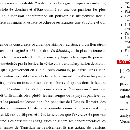
mbition est insatiable ? À des individus égocentriques, autoritaires,
etc.
Che
ressible de dominer et d’être dominé est une des passions les plus
Pla
 Une dimension indéterminée du pouvoir est intimement liée à
Déc
Cas
stance minimum », espace psychique où manque une structure et qui
Le 
l’a
Pas 
Les
tra
 de la conscience occidentale affirme l’existence d’un lien étroit
« s
losophe imaginé par Platon dans
La République
, la plus ancienne et
En 
idé
s les plus aboutis de cette vision idyllique selon laquelle pouvoir
NOTE
aractérisée par la justice, la vérité et la vertu. L’aspiration de Platon
fin qu’ils gouvernent en vue du bien commun, peut être, sans aucun
[
1
]
Ce
 leadership politique et clarté de la raison est loin d’être fréquente
d’un 
olitique des nations contient de nombreux chapitres dont la lecture
psico
is de Condorcet. Ce n’est pas une
Esquisse d’un tableau historique
citat
it briller, mais bien plutôt les mensonges de la psychopathie et du
ont ét
on les premières leçons que l’on peut tirer de l’Empire Romain, des
** A.
autés européennes, l’histoire se présente à nous comme un récit qui,
membr
es idéaux politiques, et l’étroite relation que l’exercice du pouvoir
analy
crime. Les persécutions sanglantes de Tibère, les débordements et les
Venezo
en masse de Tamerlan ne représentent-ils pas autant de versions