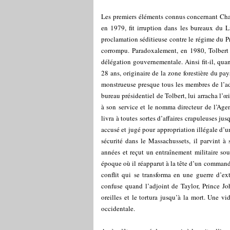
Les premiers éléments connus concernant Char
en 1979, fit irruption dans les bureaux du L
proclamation séditieuse contre le régime du Pr
corrompu. Paradoxalement, en 1980, Tolbert 
délégation gouvernementale. Ainsi fit-il, qu
28 ans, originaire de la zone forestière du pa
monstrueuse presque tous les membres de l’ad
bureau présidentiel de Tolbert, lui arracha l’œi
à son service et le nomma directeur de l’Age
livra à toutes sortes d’affaires crapuleuses jus
accusé et jugé pour appropriation illégale d’u
sécurité dans le Massachussets, il parvint à 
années et reçut un entraînement militaire so
époque où il réapparut à la tête d’un comman
conflit qui se transforma en une guerre d’ex
confuse quand l’adjoint de Taylor, Prince Jo
oreilles et le tortura jusqu’à la mort. Une v
occidentale.