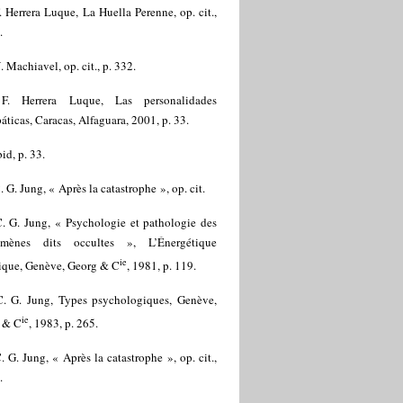
. Herrera Luque, La Huella Perenne, op. cit.,
.
. Machiavel, op. cit., p. 332.
]
F. Herrera Luque, Las personalidades
áticas, Caracas, Alfaguara, 2001, p. 33.
bid, p. 33.
. G. Jung, « Après la catastrophe », op. cit.
. G. Jung, « Psychologie et pathologie des
mènes dits occultes », L’Énergétique
ie
ique, Genève, Georg & C
, 1981, p. 119.
C. G. Jung, Types psychologiques, Genève,
ie
 & C
, 1983, p. 265.
. G. Jung, « Après la catastrophe », op. cit.,
.