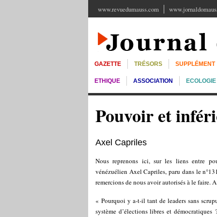
www.revuedumauss.com
www.jornaldomauss
GAZETTE
TRÉSORS
SUPPLÉMENT
ETHIQUE
ASSOCIATION
ECOLOGIE
Pouvoir et infér
Axel Capriles
Nous reprenons ici, sur les liens entre pou
vénézuélien Axel Capriles, paru dans le n°13
remercions de nous avoir autorisés à le faire. A
« Pourquoi y a-t-il tant de leaders sans scru
système d’élections libres et démocratiques ?