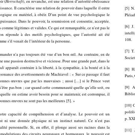
ir (
Herrschaft
), en revanche, est une relation d’autorité-obéissance
issance. Il caractérise une relation de pouvoir dans laquelle il entre
[
5
]
N.
ogique ou matériel, à obéir. D’un point de vue psychologique le
Pléiad
puissance. Dans le pouvoir, la soumission est consentie, acceptée.
[
6
]
J
és comme légitimes et valides. Ce qui est remarquable, ce n’est pas le
intel
on réponde à des motifs psychologiques, que l’autorité ait été
108.
mme s’il venait de l’intérieur de la personne.
[
7
]
T.
mmander n’a pas toujours été vue d’un bon œil. Au contraire, en de
Societ
 une passion destructive et vicieuse. Pour une grande part, dans le
ndi
apparaît contraire à la liberté, à la sympathie, à la bonté et à la
[
8
]
H
ésonance des avertissements de Machiavel : « Sur ce passage il faut
Paris,
 bonnes œuvres que par les mauvaises ; aussi […] si le Prince veut
[
9
]
A
à n’être pas bon ; car quand cette communauté quelle qu’elle soit, ou
Bibli
quelle on estime avoir besoin pour se maintenir, est corrompue, il
es bonnes œuvres ne sont pas les meilleures
[
5
]
. »
[
10
]
C
polifó
notre capacité de compréhension et d’analyse. Le pouvoir est un
p. XXI
t ni une donnée physique ni un instinct naturel. Ce n’est pas
ité personnelle. Si, en effet, il plonge aussi ses racines dans la
[
11
]
 modulations des circuits neuronaux et hormonaux, le pouvoir est