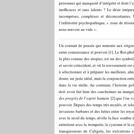
personnes qui manquent d’intégrité et dont l’a
inefficaces et sans talents ? Le désir irrép
incomprises, complexes et déconcertantes.
l’infériorité psychopathique, « zone de rési
nous renvoie au vide ».
Un courant de pensée qui remonte aux origines
entre connaissance et pouvoir
[
1
]
. Le Roi-phi
la plus connue des utopies, est un des symbole
et savoir coïncident, et où la souveraineté est c
à sélectionner et à préparer les meilleurs, a
doute, un juste idéal, mais la conjonction entre
dans la vie réelle. Au contraire, l’histoire p
doit avoir fait faire des cauchemars au marqu
des progrès de l’esprit humain
[
2
]
que l’on vo
pouvoir. Depuis des temps très reculés, et sel
invasions barbares et des luttes entre les roy
avec le recul du temps, révèle la face sombre d
entretient avec la tromperie, le cynisme et le 
transgressions de Caligula, les exécutions 