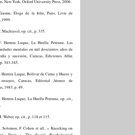
s, New York, Oxford University Press, 2006.
Érasme, Éloge de la folie, Paris, Livre de
, 1999.
. Machiavel, op. cit., p. 335.
F. Herrera Luque, La Huella Perenne. Las
medades mentales en mil doscientos años de
rafia y sucesión, Caracas, Ediciones Alfar,
p. 343-345.
. Herrera Luque, Bolívar de Carne y Hueso y
 ensayos, Caracas, Editorial Ateneo de
s, 1983, p. 49.
. Herrera Luque, La Huella Perenne, op. cit.,
.
. Weber, op. cit., p. 118 et 115.
. Solomon, F. Cohen et all., « Knocking on
en’s Door : The Social Psychological