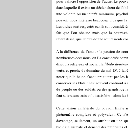
pour vaincre l’opposition de l’autre. Le pouvo
dans laquelle il existe un déclencheur de l’obé
une volonté ou un intérêt minimum, psychol
pouvoir nous intéresse beaucoup plus que la 
Les ordres sont respectés car ils sont considér
fait que l’on obéisse mais que la soumissi
internalisée, que l’ordre donné soit ressenti co
À la différence de l’amour, la passion de co
nombreuses occasions, on l’a considérée comme
discours religieux et social, la
libido domina
vertu, et proche du domaine du mal. D’où la r
noter que la haine s’acquiert autant par les
conserver ses États, il est souvent contraint 
du peuple ou des soldats ou des grands, de la
faut suivre son train et lui satisfaire : alors l
Cette vision unilatérale du pouvoir limite 
phénomène complexe et polyvalent. Ce n’es
davantage, seulement, un attribut ou une qual
biologie animale et dépend des propriétés et