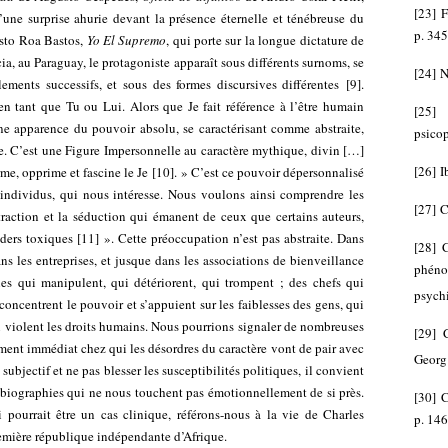
[
23
]
F
d’une surprise ahurie devant la présence éternelle et ténébreuse du
p. 345
sto Roa Bastos,
Yo El Supremo
, qui porte sur la longue dictature de
a, au Paraguay, le protagoniste apparaît sous différents surnoms, se
[
24
]
N
ements successifs, et sous des formes discursives différentes
[
9
]
.
s, en tant que Tu ou Lui. Alors que Je fait référence à l’être humain
[
25
e apparence du pouvoir absolu, se caractérisant comme abstraite,
psicop
nte. C’est une Figure Impersonnelle au caractère mythique, divin […]
[
26
]
I
rme, opprime et fascine le Je
[
10
]
. » C’est ce pouvoir dépersonnalisé
individus, qui nous intéresse. Nous voulons ainsi comprendre les
[
27
]
C
traction et la séduction qui émanent de ceux que certains auteurs,
ders toxiques
[
11
]
». Cette préoccupation n’est pas abstraite. Dans
[
28
]
C
ans les entreprises, et jusque dans les associations de bienveillance
phéno
es qui manipulent, qui détériorent, qui trompent ; des chefs qui
psych
concentrent le pouvoir et s’appuient sur les faiblesses des gens, qui
i violent les droits humains. Nous pourrions signaler de nombreuses
[
29
]
ment immédiat chez qui les désordres du caractère vont de pair avec
Georg
subjectif et ne pas blesser les susceptibilités politiques, il convient
s biographies qui ne nous touchent pas émotionnellement de si près.
[
30
]
C
pourrait être un cas clinique, référons-nous à la vie de Charles
p. 146
remière république indépendante d’Afrique.