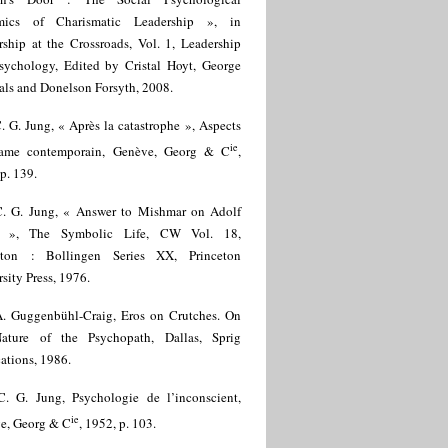
mics of Charismatic Leadership », in
rship at the Crossroads, Vol. 1, Leadership
sychology, Edited by Cristal Hoyt, George
als and Donelson Forsyth, 2008.
. G. Jung, « Après la catastrophe », Aspects
ie
ame contemporain, Genève, Georg & C
,
p. 139.
C. G. Jung, « Answer to Mishmar on Adolf
er », The Symbolic Life, CW Vol. 18,
eton : Bollingen Series XX, Princeton
sity Press, 1976.
A. Guggenbühl-Craig, Eros on Crutches. On
ature of the Psychopath, Dallas, Sprig
ations, 1986.
C. G. Jung, Psychologie de l’inconscient,
ie
e, Georg & C
, 1952, p. 103.