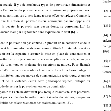
Leader
ion sociale. Il y a de nombreux types de pouvoir aux dimensions et
er l’approche du pouvoir sans réductionnisme ni préjugés moraux.
[
12
]
es apparitions, ses divers langages, ses effets complexes. Comme le
Poche
que la notion du pouvoir restera corrompue par une opposition
[
13
]
N
t la beauté, le pouvoir, sans aucun doute, se corrompra […] La
-même mais par l’ignorance dans laquelle on le tient
[
6
]
. »
[
14
]
enfer
nt le pouvoir non pas comme un produit de la coercition et de la
patog
ion et la soumission, mais comme une aptitude à l’interrelation et au
1969, 
voir est la capacité à assurer la mise en place de conventions et
rmettant aux projets communs de s’accomplir avec succès, un moyen
[
15
]
F
e de tous, tout en incluant des sanctions négatives. Pour Hannah
otros
nt d’arriver à des accords en fonction de fins et d’actions partagées.
Caraca
égitimité en tant que moyen de communication réciproque, et qui est
n et de la violence. Selon cette philosophe réputée, critique du
[
16
]
F
tude de penser le pouvoir en termes de domination.
p. 350
parole et l’acte ne divorcent pas, lorsque les mots ne sont pas vides,
[
17
]
M
t pas à voiler des intentions mais à révéler des réalités, lorsque les
établir des relations et créer des réalités nouvelles
[
8
]
. »
[
18
]
S
Heav