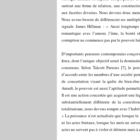
surtout une forme de relation, une construct
aux facettes diverses. Nous devons donc men
Nous avons besoin de différencier ses multipl
signale James Hillman : « Aussi longtemps 
romantique avec l’amour, l’âme, la bonté e
corruption ne commence pas par le pouvoir lui
D’importants penseurs contemporains conçoive
force, dont l’unique objectif serait la dominat
consensus. Selon Talcott Parsons
[
7
]
, le pou
d’accords entre les membres d’une société pe
de concertation visant la quête du bien-êtr
Arendt, le pouvoir est aussi l’aptitude permetta
Il est une action concertée qui acquiert une l
substantiellement différente de la coercitio
totalitarisme, nous devons rompre avec l’habi
« La puissance n’est actualisée que lorsque la 
ni les actes brutaux, lorsque les mots ne serven
actes ne servent pas à violer et détruire mais à 