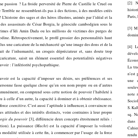
[
2
]
N
e passion ? La froide perversité de Pierre de Castille le Cruel ou
histor
 Terrible ne ressemblent-ils pas à des fictions, à des modèles créés
Paris,
? L’histoire des sages et des héros illustres, animés par l’idéal et la
e des assassinats de César Borgia, le génocide cambodgien sous le
[
3
]
M.
rimes d’Idi Amin Dada ou les millions de victimes des purges de
domina
odine. Rétrospectivement, le profil grossier des personnalités haut
lus une caricature de la méchanceté qu’une image des dons et de la
[
4
]
L
ait de l’inhumanité, un croquis dépréciateur et, sans doute trop
dével
aricature, saisit un élément essentiel des potentialités négatives
Économ
oir : l’infériorité psychopathique.
La tra
n’est
uvoir est la capacité d’imposer ses désirs, ses préférences et ses
une d
 personne fasse quelque chose qu’en son nom propre ou en d’autres
soulev
communément, on comprend sous cette notion de pouvoir l’habileté à
note 
u à celle d’un autre, la capacité à dominer et à obtenir obéissance.
Socio
force coercitive. C’est aussi l’aptitude à influencer, à convaincre ou
S. Kal
 attitudes et des intérêts distincts, voire contraires à leur propre
sq. N
logie du pouvoir
[
3
]
, différencie deux concepts étroitement reliés :
dans 
ion). La puissance (
Macht
) est la capacité d’imposer la volonté
Cahie
 modalité utilisée à cette fin, à commencer par l’usage de la force
rendu 