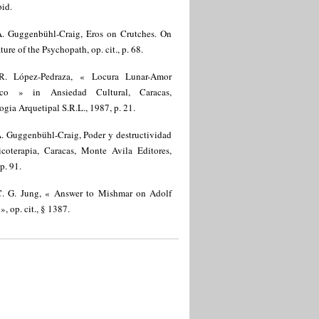
bid.
A. Guggenbühl-Craig, Eros on Crutches. On
ture of the Psychopath, op. cit., p. 68.
R. López-Pedraza, « Locura Lunar-Amor
ico » in Ansiedad Cultural, Caracas,
ogia Arquetipal S.R.L., 1987, p. 21.
. Guggenbühl-Craig, Poder y destructividad
icoterapia, Caracas, Monte Avila Editores,
p. 91.
C. G. Jung, « Answer to Mishmar on Adolf
 », op. cit., § 1387.