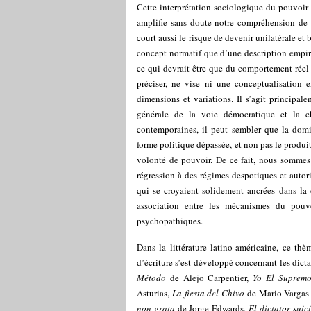
Cette interprétation sociologique du pouvoi
amplifie sans doute notre compréhension de 
court aussi le risque de devenir unilatérale et
concept normatif que d’une description empiri
ce qui devrait être que du comportement réel
préciser, ne vise ni une conceptualisation e
dimensions et variations. Il s’agit principal
générale de la voie démocratique et la ch
contemporaines, il peut sembler que la dom
forme politique dépassée, et non pas le produi
volonté de pouvoir. De ce fait, nous sommes 
régression à des régimes despotiques et autorit
qui se croyaient solidement ancrées dans la 
association entre les mécanismes du pouv
psychopathiques.
Dans la littérature latino-américaine, ce th
d’écriture s’est développé concernant les dicta
Método
de Alejo Carpentier,
Yo El Suprem
Asturias,
La fiesta del Chivo
de Mario Vargas
non grata
de Jorge Edwards,
El dictator suic