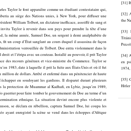
[
31
]
I
les Taylor le font apparaître comme un étudiant contestataire qui,
[
32
]
iberia au siège des Nations unies, à New York, pour diffuser une
the Na
ésident William Tolbert, un dictateur inefficace, assoiffé de sang et
invita Taylor à revenir dans son pays pour prendre la tête d’une
[
33
]
and, la même année, Samuel Doe, un sergent à demi analphabète de
Titán
ys, fit un coup d’État sanglant au cours duquel il assassina de façon
Psicol
ministration verrouillée de Tolbert. Doe entra violemment dans le
l droit et l’étripa avec un couteau. Installé au pouvoir, il prit Taylor
[
34
]
A
nce des recours généraux et vice-ministre du Commerce. Taylor se
en ps
qu’en 1983, date à laquelle il prit la fuite aux États-Unis et où il fut
1974, 
n million de dollars. Arrêté et enfermé dans un pénitencier de haute
[
35
]
s’échapper en soudoyant les gardiens. Il disparut durant plusieurs
Hitler
us la protection de Muammar al Kadhafi, en Lybie, jusqu’en 1989,
do guerrier pour faire tomber le gouvernement de Doe au terme d’un
termination ethnique. La situation devint encore plus violente et
hnson, se déclara en rébellion, captura Samuel Doe, lui coupa les
idéo ayant enregistré la scène se vend dans les échoppes d’Afrique