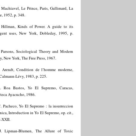
 Machiavel, Le Prince, Paris, Gallimard, La
e, 1952, p. 348.
. Hillman, Kinds of Power. A guide to its
ligent uses, New York, Dobleday, 1995, p.
 Parsons, Sociological Theory and Modern
y, New York, The Free Press, 1967.
. Arendt, Condition de l’homme moderne,
 Calmann-Lévy, 1983, p. 225.
. Roa Bastos, Yo El Supremo, Caracas,
oteca Ayacucho, 1986.
. Pacheco, Yo El Supremo : la insurreccion
nica, Introduction in Yo El Supremo, op. cit.,
-XXII.
J. Lipman-Blumen, The Allure of Toxic