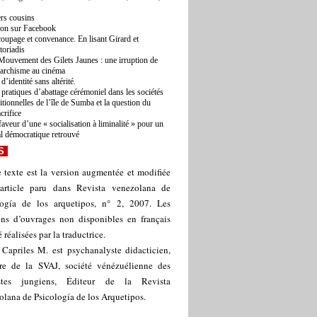
rs cousins
ton sur Facebook
oupage et convenance. En lisant Girard et
toriadis
Mouvement des Gilets Jaunes : une irruption de
narchisme au cinéma
d’identité sans altérité.
 pratiques d’abattage cérémoniel dans les sociétés
ditionnelles de l’île de Sumba et la question du
acrifice
faveur d’une « socialisation à liminalité » pour un
al démocratique retrouvé
S
 texte est la version augmentée et modifiée
article paru dans Revista venezolana de
logía de los arquetipos, n° 2, 2007. Les
ions d’ouvrages non disponibles en français
é réalisées par la traductrice.
 Capriles M. est psychanalyste didacticien,
e de la SVAJ, société vénézuélienne des
stes jungiens, Éditeur de la Revista
lana de Psicología de los Arquetipos.