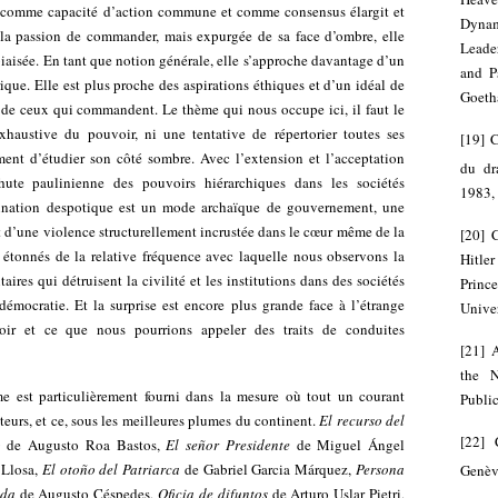
r comme capacité d’action commune et comme consensus élargit et
Dyna
la passion de commander, mais expurgée de sa face d’ombre, elle
Leade
 biaisée. En tant que notion générale, elle s’approche davantage d’un
and P
que. Elle est plus proche des aspirations éthiques et d’un idéal de
Goeth
 de ceux qui commandent. Le thème qui nous occupe ici, il faut le
xhaustive du pouvoir, ni une tentative de répertorier toutes ses
[
19
]
C
ement d’étudier son côté sombre. Avec l’extension et l’acceptation
du dr
ute paulinienne des pouvoirs hiérarchiques dans les sociétés
1983, 
ination despotique est un mode archaïque de gouvernement, une
t d’une violence structurellement incrustée dans le cœur même de la
[
20
]
étonnés de la relative fréquence avec laquelle nous observons la
Hitl
aires qui détruisent la civilité et les institutions dans des sociétés
Princ
démocratie. Et la surprise est encore plus grande face à l’étrange
Univer
oir et ce que nous pourrions appeler des traits de conduites
[
21
]
the N
ème est particulièrement fourni dans la mesure où tout un courant
Public
teurs, et ce, sous les meilleures plumes du continent.
El recurso del
[
22
]
o
de Augusto Roa Bastos,
El señor Presidente
de Miguel Ángel
 Llosa,
El otoño del Patriarca
de Gabriel Garcia Márquez,
Persona
Genèv
ida
de Augusto Céspedes,
Oficia de difuntos
de Arturo Uslar Pietri,