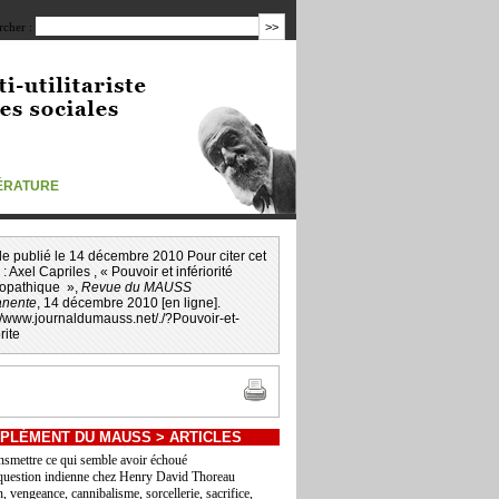
cher :
TÉRATURE
icle publié le 14 décembre 2010 Pour citer cet
 :
Axel Capriles
, « Pouvoir et infériorité
opathique »,
Revue du MAUSS
nente
, 14 décembre 2010 [en ligne].
://www.journaldumauss.net
/
./?Pouvoir-et-
rite
PLÉMENT DU MAUSS
>
ARTICLES
nsmettre ce qui semble avoir échoué
question indienne chez Henry David Thoreau
, vengeance, cannibalisme, sorcellerie, sacrifice,