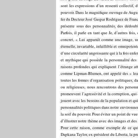
sont les expressions d’un ressenti collectif, 
pouvoir. Dans le magnifique ouvrage de Augu
fer du Docteur José Gaspar Rodriguez de Franci
présente sous des personnalités, des dédoubl
Parfois, il parle en tant que Je, d’autres foi
concret, « Lui apparaît comme une image, un
éternelle, invariable, infaillible et omnipote
d’une circularité angoissante qui à la fois enfe
et mythique qui possède la personnalité des 
raisons profondes qui expliquent l’étrange at
comme Lipman-Blumen, ont appelé des « lea
toutes les formes d’organisation politiques, d
ou religieuses, nous rencontrons des personn
promeuvent l’agressivité et la corruption, qui 
jouent avec les besoins de la population et qu
personnalités politiques dans notre environne
la soif du pouvoir. Pour éviter un point de vue 
d’illustrer notre thème avec des images et de
Pour cette raison, comme exemple de ce qui 
Dapkana Taylor, ex-président du Liberia, la p