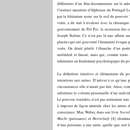
différentes d’un film documentaire sur la mêm
l’instinct meurtrier d’Alphonse du Portugal Le
par la littérature noire sur la soif de pouvoir 
vertu, a du mal à rivaliser avec la chroniqu
gouvernement de Pol Pot, la recension des c
Joseph Staline. Ce n’est pas là une affaire an
placées qui ont gouverné l’humanité évoque p
vertu. On dirait plutôt l’ébauche d’un portr
unilatéral et faussé, mais qui, comme toute c
inhérentes au fondement psychologique du pouv
La définition intuitive et élémentaire du po
intentions aux autres. D’arriver à ce qu’une
circonstances elle n’aurait pas fait. Ainsi, 
substituer la volonté personnelle d’un individ
Le pouvoir, toutefois, n’est pas seulement une 
à imposer de façon mentale chez les autres des
conscience. Max Weber, dans son livre
Socio
Macht
(puissance) et
Herrschaft
[
4
]
(dominat
d’une personne à une autre, quelle que soit la