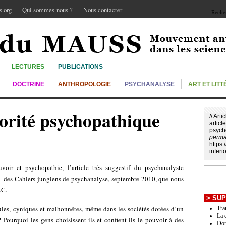
.org
Qui sommes-nous ?
Nous contacter
Recher
LECTURES
PUBLICATIONS
DOCTRINE
ANTHROPOLOGIE
PSYCHANALYSE
ART ET LIT
iorité psychopathique
// Art
article
psych
perma
https
inferio
voir et psychopathie, l’article très suggestif du psychanalyste
1 des Cahiers jungiens de psychanalyse, septembre 2010, que nous
.C.
>
SUP
pules, cyniques et malhonnêtes, même dans les sociétés dotées d’un
Tra
La 
 Pourquoi les gens choisissent-ils et confient-ils le pouvoir à des
Don