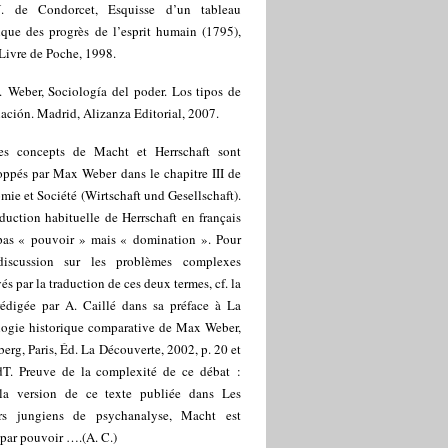
. de Condorcet, Esquisse d’un tableau
ique des progrès de l’esprit humain (1795),
 Livre de Poche, 1998.
 Weber, Sociología del poder. Los tipos de
ción. Madrid, Alizanza Editorial, 2007.
es concepts de Macht et Herrschaft sont
oppés par Max Weber dans le chapitre III de
ie et Société (Wirtschaft und Gesellschaft).
duction habituelle de Herrschaft en français
 pas « pouvoir » mais « domination ». Pour
iscussion sur les problèmes complexes
és par la traduction de ces deux termes, cf. la
rédigée par A. Caillé dans sa préface à La
logie historique comparative de Max Weber,
berg, Paris, Éd. La Découverte, 2002, p. 20 et
dT. Preuve de la complexité de ce débat :
la version de ce texte publiée dans Les
rs jungiens de psychanalyse, Macht est
par pouvoir ….(A. C.)