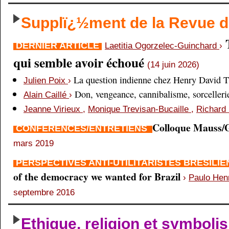
Supplï¿½ment de la Revue
DERNIER ARTICLE
Laetitia Ogorzelec-Guinchard
›
qui semble avoir échoué
(14 juin 2026)
La question indienne chez Henry David 
Julien Poix
›
Don, vengeance, cannibalisme, sorcellerie,
Alain Caillé
›
Jeanne Virieux
,
Monique Trevisan-Bucaille
,
Richard 
Colloque Mauss/G
CONFÉRENCES/ENTRETIENS
mars 2019
PERSPECTIVES ANTI-UTILITARISTES BRÉSILI
of the democracy we wanted for Brazil
›
Paulo Hen
septembre 2016
Ethique, religion et symboli