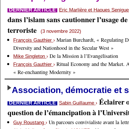
DERNIER ARTICLE
Eric Marlière et Haoues Senigu
dans l’islam sans cautionner l’usage de 
terroriste
(3 novembre 2022)
Marian Burchardt, « Regulating Di
François Gauthier
›
Diversity and Nationhood in the Secular West »
De la Mission à l’Evangélisation
Mike Singleton
›
Ritual Economy and the Market. 
François Gauthier
›
« Re-enchanting Modernity »
Association, démocratie et s
Éclairer 
DERNIER ARTICLE
Sabin Guillaume
›
question de l’émancipation à l’Universi
Un parcours convivialiste avant la lett
Guy Roustang
›