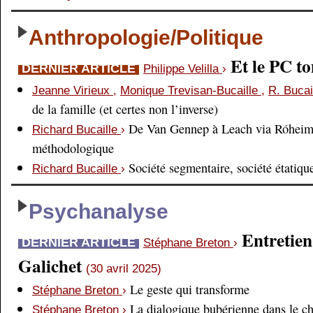
Anthropologie/Politique
Et le PC 
DERNIER ARTICLE
Philippe Velilla
›
Jeanne Virieux
,
Monique Trevisan-Bucaille
,
R. Bucai
de la famille (et certes non l’inverse)
De Van Gennep à Leach via Róheim 
Richard Bucaille
›
méthodologique
Société segmentaire, société étatiqu
Richard Bucaille
›
Psychanalyse
Entretien
DERNIER ARTICLE
Stéphane Breton
›
Galichet
(30 avril 2025)
Le geste qui transforme
Stéphane Breton
›
La dialogique bubérienne dans le c
Stéphane Breton
›