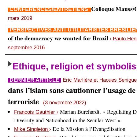
Colloque Mauss/G
CONFÉRENCES/ENTRETIENS
mars 2019
PERSPECTIVES ANTI-UTILITARISTES BRÉSILI
of the democracy we wanted for Brazil
›
Paulo Hen
septembre 2016
Ethique, religion et symboli
DERNIER ARTICLE
Eric Marlière et Haoues Senigu
dans l’islam sans cautionner l’usage de 
terroriste
(3 novembre 2022)
Marian Burchardt, « Regulating Di
François Gauthier
›
Diversity and Nationhood in the Secular West »
De la Mission à l’Evangélisation
Mike Singleton
›