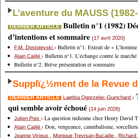
L’aventure du MAUSS (1982-
Bulletin n°1 (1982) Dé
DERNIER ARTICLE
d’intentions et sommaire
(17 avril 2020)
Bulletin n°1. Extrait de « L’homme 
F.M. Dostoievski
›
Bulletin n°1. L’échange contre le marché
Alain Caillé
›
Bulletin n°2. Brève présentation et sommaire
Supplï¿½ment de la Revue
DERNIER ARTICLE
Laetitia Ogorzelec-Guinchard
›
qui semble avoir échoué
(14 juin 2026)
La question indienne chez Henry David 
Julien Poix
›
Don, vengeance, cannibalisme, sorcellerie,
Alain Caillé
›
Jeanne Virieux
,
Monique Trevisan-Bucaille
,
Richard 