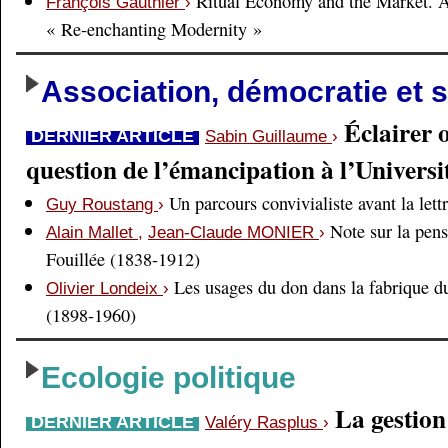
Ritual Economy and the Market. 
François Gauthier
›
« Re-enchanting Modernity »
Association, démocratie et s
Éclairer 
DERNIER ARTICLE
Sabin Guillaume
›
question de l’émancipation à l’Universi
Un parcours convivialiste avant la lett
Guy Roustang
›
Note sur la pens
Alain Mallet
,
Jean-Claude MONIER
›
Fouillée (1838-1912)
Les usages du don dans la fabrique d
Olivier Londeix
›
(1898-1960)
Ecologie politique
La gestio
DERNIER ARTICLE
Valéry Rasplus
›