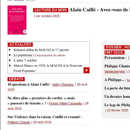
Alain Caillé - Avez-vous de
LECTURE DU MOIS
| 1er octobre 2025
ACTUALITÉS
DOSSIER : HO
Réunion-débat du MAUSS le 17 janvier
1967-2024)
Le populisme
| L’escroquerie du siècle
Présentation
› |
L’autre 7 octobre
Marcel Mauss en 1936, le MAUSS et le Nouveau
Philippe Chania
Front Populaire
Vandenberghe
| 1
A Philippe...
DÉBATS
›
L
10 questions à Alain Caillé
›
Valéry Rasplus
| 30 avril
La perte du fut
2025
Un dernier ho
Ne dites plus « premiers de cordée », mais
« passeurs de témoin » !
›
Florian Villain-Carapella
| 28
Le legs de Phil
août 2018
| 23 février 2025
Sur Violence dans la raison. Conflit et cruauté
›
Philippe Chanial
| 28 août 2018