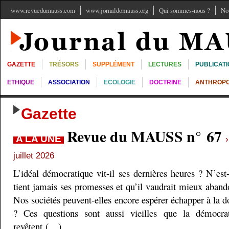
www.revuedumauss.com
www.jornaldomauss.org
Qui sommes-nous ?
No
GAZETTE
TRÉSORS
SUPPLÉMENT
LECTURES
PUBLICAT
ETHIQUE
ASSOCIATION
ECOLOGIE
DOCTRINE
ANTHROPO
Gazette
Revue du MAUSS n° 67
A LA UNE
juillet 2026
L’idéal démocratique vit-il ses dernières heures ? N’est
tient jamais ses promesses et qu’il vaudrait mieux aband
Nos sociétés peuvent-elles encore espérer échapper à la do
? Ces questions sont aussi vieilles que la démocra
revêtent (…)