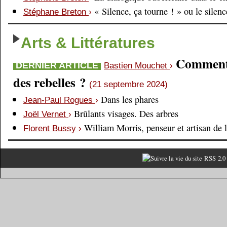
« Silence, ça tourne ! » ou le silen
Stéphane Breton
›
Arts & Littératures
Comment é
DERNIER ARTICLE
Bastien Mouchet
›
des rebelles ?
(21 septembre 2024)
Dans les phares
Jean-Paul Rogues
›
Brûlants visages. Des arbres
Joël Vernet
›
William Morris, penseur et artisan de 
Florent Bussy
›
RSS 2.0