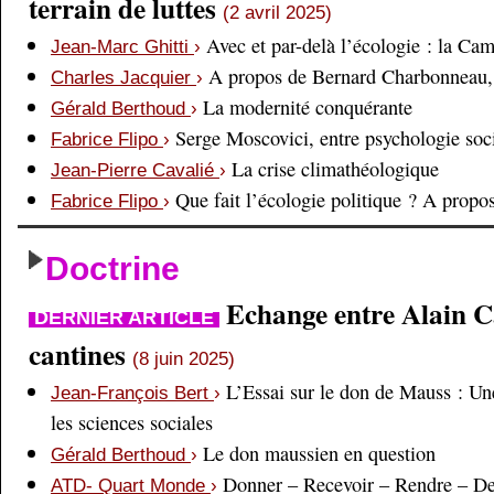
terrain de luttes
(2 avril 2025)
Avec et par-delà l’écologie : la Ca
Jean-Marc Ghitti
›
A propos de Bernard Charbonneau, 
Charles Jacquier
›
La modernité conquérante
Gérald Berthoud
›
Serge Moscovici, entre psychologie soci
Fabrice Flipo
›
La crise climathéologique
Jean-Pierre Cavalié
›
Que fait l’écologie politique ? A prop
Fabrice Flipo
›
Doctrine
Echange entre Alain Cai
DERNIER ARTICLE
cantines
(8 juin 2025)
L’Essai sur le don de Mauss : Un
Jean-François Bert
›
les sciences sociales
Le don maussien en question
Gérald Berthoud
›
Donner – Recevoir – Rendre – D
ATD- Quart Monde
›