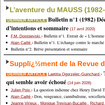
L’aventure du MAUSS (1982-
Bulletin n°1 (1982) Dé
DERNIER ARTICLE
d’intentions et sommaire
(17 avril 2020)
Bulletin n°1. Extrait de « L’homme 
F.M. Dostoievski
›
Bulletin n°1. L’échange contre le marché
Alain Caillé
›
Bulletin n°2. Brève présentation et sommaire
Supplï¿½ment de la Revue
DERNIER ARTICLE
Laetitia Ogorzelec-Guinchard
›
qui semble avoir échoué
(14 juin 2026)
La question indienne chez Henry David 
Julien Poix
›
Don, vengeance, cannibalisme, sorcellerie,
Alain Caillé
›
Jeanne Virieux
,
Monique Trevisan-Bucaille
,
Richard 