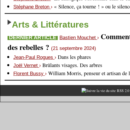
« Silence, ça tourne ! » ou le silen
Stéphane Breton
›
Arts & Littératures
Comment é
DERNIER ARTICLE
Bastien Mouchet
›
des rebelles ?
(21 septembre 2024)
Dans les phares
Jean-Paul Rogues
›
Brûlants visages. Des arbres
Joël Vernet
›
William Morris, penseur et artisan de 
Florent Bussy
›
RSS 2.0