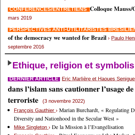
Colloque Mauss/G
CONFÉRENCES/ENTRETIENS
mars 2019
PERSPECTIVES ANTI-UTILITARISTES BRÉSILI
of the democracy we wanted for Brazil
›
Paulo Hen
septembre 2016
Ethique, religion et symboli
DERNIER ARTICLE
Eric Marlière et Haoues Senigu
dans l’islam sans cautionner l’usage de 
terroriste
(3 novembre 2022)
Marian Burchardt, « Regulating Di
François Gauthier
›
Diversity and Nationhood in the Secular West »
De la Mission à l’Evangélisation
Mike Singleton
›