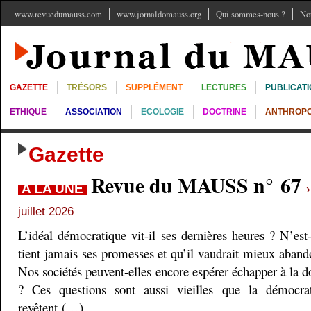
www.revuedumauss.com
www.jornaldomauss.org
Qui sommes-nous ?
No
GAZETTE
TRÉSORS
SUPPLÉMENT
LECTURES
PUBLICAT
ETHIQUE
ASSOCIATION
ECOLOGIE
DOCTRINE
ANTHROPO
Gazette
Revue du MAUSS n° 67
A LA UNE
juillet 2026
L’idéal démocratique vit-il ses dernières heures ? N’est
tient jamais ses promesses et qu’il vaudrait mieux aband
Nos sociétés peuvent-elles encore espérer échapper à la do
? Ces questions sont aussi vieilles que la démocra
revêtent (…)