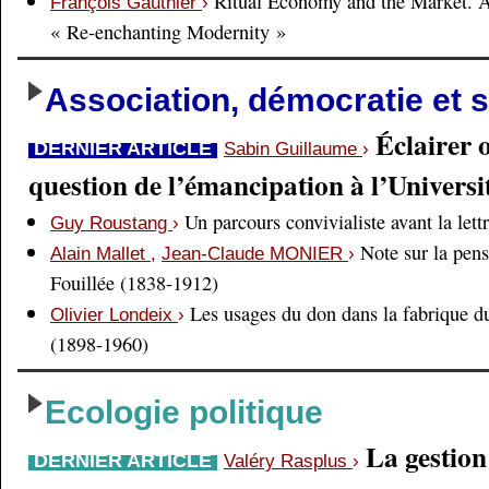
Ritual Economy and the Market. 
François Gauthier
›
« Re-enchanting Modernity »
Association, démocratie et s
Éclairer 
DERNIER ARTICLE
Sabin Guillaume
›
question de l’émancipation à l’Universi
Un parcours convivialiste avant la lett
Guy Roustang
›
Note sur la pens
Alain Mallet
,
Jean-Claude MONIER
›
Fouillée (1838-1912)
Les usages du don dans la fabrique d
Olivier Londeix
›
(1898-1960)
Ecologie politique
La gestio
DERNIER ARTICLE
Valéry Rasplus
›