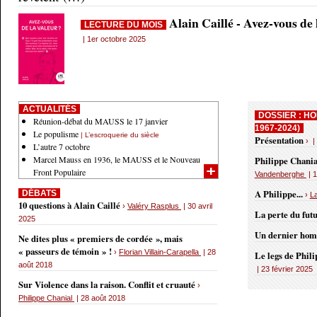
Alain Caillé - Avez-vous de
LECTURE DU MOIS
| 1er octobre 2025
ACTUALITÉS
DOSSIER : HO
Réunion-débat du MAUSS le 17 janvier
1967-2024)
Le populisme
| L’escroquerie du siècle
Présentation
› |
L’autre 7 octobre
Marcel Mauss en 1936, le MAUSS et le Nouveau
Philippe Chania
Front Populaire
Vandenberghe
| 1
A Philippe...
DÉBATS
›
L
10 questions à Alain Caillé
›
Valéry Rasplus
| 30 avril
La perte du fut
2025
Un dernier ho
Ne dites plus « premiers de cordée », mais
« passeurs de témoin » !
›
Florian Villain-Carapella
| 28
Le legs de Phil
août 2018
| 23 février 2025
Sur Violence dans la raison. Conflit et cruauté
›
Philippe Chanial
| 28 août 2018