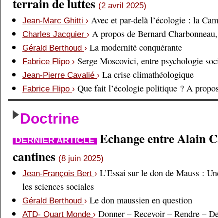
terrain de luttes
(2 avril 2025)
Avec et par-delà l’écologie : la Ca
Jean-Marc Ghitti
›
A propos de Bernard Charbonneau, 
Charles Jacquier
›
La modernité conquérante
Gérald Berthoud
›
Serge Moscovici, entre psychologie soci
Fabrice Flipo
›
La crise climathéologique
Jean-Pierre Cavalié
›
Que fait l’écologie politique ? A prop
Fabrice Flipo
›
Doctrine
Echange entre Alain Cai
DERNIER ARTICLE
cantines
(8 juin 2025)
L’Essai sur le don de Mauss : Un
Jean-François Bert
›
les sciences sociales
Le don maussien en question
Gérald Berthoud
›
Donner – Recevoir – Rendre – D
ATD- Quart Monde
›