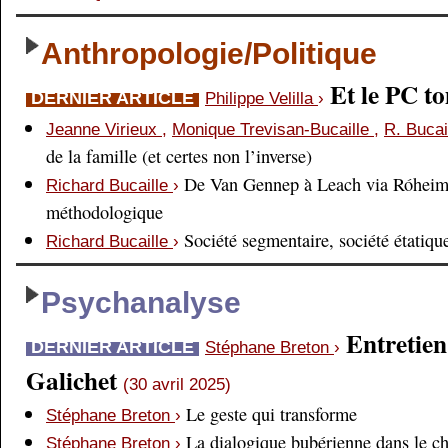
Anthropologie/Politique
Et le PC 
DERNIER ARTICLE
Philippe Velilla
›
Jeanne Virieux
,
Monique Trevisan-Bucaille
,
R. Bucai
de la famille (et certes non l’inverse)
De Van Gennep à Leach via Róheim 
Richard Bucaille
›
méthodologique
Société segmentaire, société étatiqu
Richard Bucaille
›
Psychanalyse
Entretien
DERNIER ARTICLE
Stéphane Breton
›
Galichet
(30 avril 2025)
Le geste qui transforme
Stéphane Breton
›
La dialogique bubérienne dans le c
Stéphane Breton
›