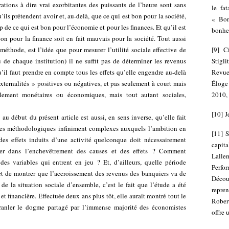
ations à dire vrai exorbitantes des puissants de l’heure sont sans
le fa
’ils prétendent avoir et, au-delà, que ce qui est bon pour la société,
« Bonh
 de ce qui est bon pour l’économie et pour les finances. Et qu’il est
bonheu
on pour la finance soit en fait mauvais pour la société. Tout aussi
méthode, est l’idée que pour mesurer l’utilité sociale effective de
[
9
]
C
 de chaque institution) il ne suffit pas de déterminer les revenus
Stigl
il faut prendre en compte tous les effets qu’elle engendre au-delà
Revue
xternalités » positives ou négatives, et pas seulement à court mais
Éloge
ement monétaires ou économiques, mais tout autant sociales,
2010, 
[
10
]
J
 au début du présent article est aussi, en sens inverse, qu’elle fait
es méthodologiques infiniment complexes auxquels l’ambition en
[
11
]
S
es effets induits d’une activité quelconque doit nécessairement
capit
enter dans l’enchevêtrement des causes et des effets ? Comment
Lalle
 des variables qui entrent en jeu ? Et, d’ailleurs, quelle période
Perf
met de montrer que l’accroissement des revenus des banquiers va de
Décou
e la situation sociale d’ensemble, c’est le fait que l’étude a été
repren
 financière. Effectuée deux ans plus tôt, elle aurait montré tout le
Rober
ébranler le dogme partagé par l’immense majorité des économistes
offre 