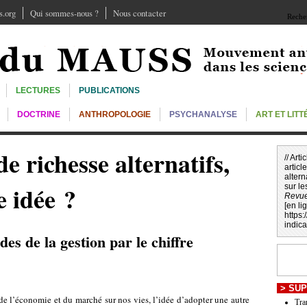
.org
Qui sommes-nous ?
Nous contacter
Recher
LECTURES
PUBLICATIONS
DOCTRINE
ANTHROPOLOGIE
PSYCHANALYSE
ART ET LIT
e richesse alternatifs,
// Art
article
altern
e idée ?
sur le
Revu
[en li
https
indic
des de la gestion par le chiffre
>
SUP
de l’économie et du marché sur nos vies, l’idée d’adopter une autre
Tra