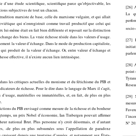
ble d’une étude scientifique, scientifique parce qu’objectivable, les
[
26
]
A
tions subjectives de tout un chacun.
La qu
 tradition marxiste de base, celle du marxisme vulgaire, et qui allait
perfo
soviétique qui n’enregistrait comme travail productif que celui qui
socio
 lui-même était en fait bien différente et reposait sur la distinction
change des biens. La vraie richesse réside dans les valeurs d’usage.
[
27
]
uement la valeur d’échange. Dans le mode de production capitaliste,
init
 qui produit de la valeur d’échange. Or, entre valeur d’échange et
parlem
esse effective, il n’existe aucun lien intrinsèque.
[
28
]
A
point 
Tyran
dans les critiques actuelles du monisme et du fétichisme du PIB et
Resear
icateurs de richesse. Pour le dire dans le langage de Marx il s’agit,
d’usage, matérielles ou immatérielles, et, en fait, de plus en plus
[
29
]
e.
mesure
dictions du PIB envisagé comme mesure de la richesse et du bonheur
Faver
ongtemps, un prix Nobel d’économie, Ian Tinbergen pouvait affirmer
l’inc
heur national Brut. Plus personne n’y croit désormais, et d’autant
N° 20
es, -de plus en plus subsumées sous l’appellation de paradoxe
ce croissant depuis une trentaine d’années, et notamment aux États-