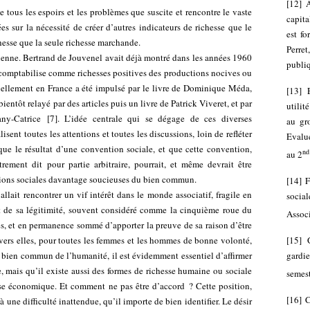
[
12
]
A
e tous les espoirs et les problèmes que suscite et rencontre le vaste
capita
 sur la nécessité de créer d’autres indicateurs de richesse que le
est fo
chesse que la seule richesse marchande.
Perret
cienne. Bertrand de Jouvenel avait déjà montré dans les années 1960
publiq
 comptabilise comme richesses positives des productions nocives ou
tuellement en France a été impulsé par le livre de Dominique Méda,
[
13
]
ientôt relayé par des articles puis un livre de Patrick Viveret, et par
utilit
ny-Catrice
[
7
]
. L’idée centrale qui se dégage de ces diverses
au gr
lisent toutes les attentions et toutes les discussions, loin de refléter
Evalue
 que le résultat d’une convention sociale, et que cette convention,
nd
au 2
ement dit pour partie arbitraire, pourrait, et même devrait être
tions sociales davantage soucieuses du bien commun.
[
14
]
F
allait rencontrer un vif intérêt dans le monde associatif, fragile en
socia
 et de sa légitimité, souvent considéré comme la cinquième roue du
Associ
es, et en permanence sommé d’apporter la preuve de sa raison d’être
travers elles, pour toutes les femmes et les hommes de bonne volonté,
[
15
]
au bien commun de l’humanité, il est évidemment essentiel d’affirmer
gardi
, mais qu’il existe aussi des formes de richesse humaine ou sociale
semest
sse économique. Et comment ne pas être d’accord ? Cette position,
[
16
]
C
à une difficulté inattendue, qu’il importe de bien identifier. Le désir