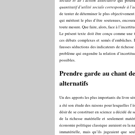
sociale et de l’action associative
qui posera
quantitatif d’utilité sociale corresponde à l’a
de tenter de déterminer le plus objectivement p
qui méritent le plus d’être soutenues, encoura
toute mesure. Que faire, alors, face à l’incert
Le présent texte doit être conçu comme une t
ces débats complexes et semés d’embûches. Il
fausses séductions des indicateurs de richesse 
problème qui engendre la relation d’incertitud
possibles.
Prendre garde au chant des
alternatifs
Un des apports les plus importants du livre s
a été son étude des raisons pour lesquelles l
désir de se constituer en science a décidé de 
de la richesse matérielle et seulement matér
économie politique classique auraient eu la naï
immatérielle, mais qu’ils jugeaient que seu