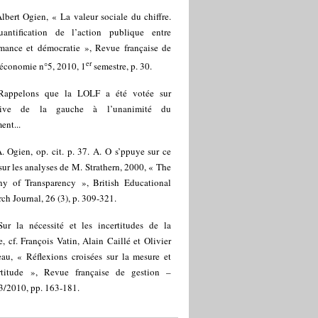
lbert Ogien, « La valeur sociale du chiffre.
antification de l’action publique entre
rmance et démocratie », Revue française de
er
-économie n°5, 2010, 1
semestre, p. 30.
Rappelons que la LOLF a été votée sur
iative de la gauche à l’unanimité du
ent...
. Ogien, op. cit. p. 37. A. O s’ppuye sur ce
sur les analyses de M. Strathern, 2000, « The
ny of Transparency », British Educational
ch Journal, 26 (3), p. 309-321.
Sur la nécessité et les incertitudes de la
, cf. François Vatin, Alain Caillé et Olivier
eau, « Réflexions croisées sur la mesure et
ertitude », Revue française de gestion –
3/2010, pp. 163-181.