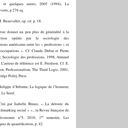
n et quelques autres, 2005 (1994), La
erte, p 276 sq.
. Beauvallet, op. cit. p. 18.
Pour donner un peu plus de généralité à la
inction opérée par la sociologie des
sions américaine entre les « professions » et
 occupations ». Cf. Claude Dubar et Pierre
r, Sociologie des professions, 1998, Armand
 L’auteur de référence est E. Freidson. Cf. E.
on, Professionalism, The Third Logic, 2001,
dge Polity Press.
hilippe d’Iribarne, La logique de l’honneur,
 Le Seuil.
Cité par Isabelle Bruno, « La déroute du
hmarking social » »., in Revue française de
er
-économie n°5, 2010, 1
semestre, Les
ques de quantification, p. 42.