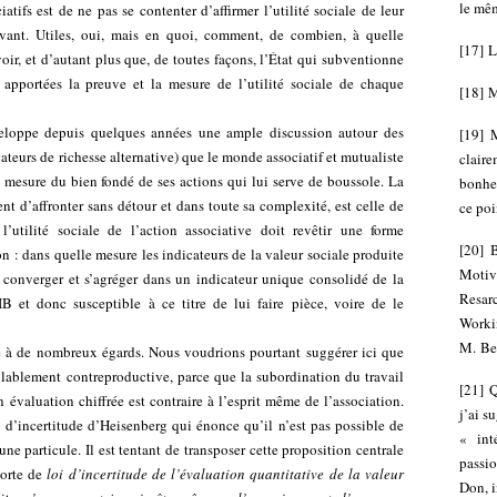
le mê
atifs est de ne pas se contenter d’affirmer l’utilité sociale de leur
vant. Utiles, oui, mais en quoi, comment, de combien, à quelle
[
17
]
L
oir, et d’autant plus que, de toutes façons, l’État qui subventionne
apportées la preuve et la mesure de l’utilité sociale de chaque
[
18
]
M
veloppe depuis quelques années une ample discussion autour des
[
19
]
M
cateurs de richesse alternative) que le monde associatif et mutualiste
clair
e mesure du bien fondé de ses actions qui lui serve de boussole. La
bonheu
ent d’affronter sans détour et dans toute sa complexité, est celle de
ce poi
’utilité sociale de l’action associative doit revêtir une forme
[
20
]
B
on : dans quelle mesure les indicateurs de la valeur sociale produite
Motiv
 converger et s’agréger dans un indicateur unique consolidé de la
Resar
IB et donc susceptible à ce titre de lui faire pièce, voire de le
Worki
M. Bea
e à de nombreux égards. Nous voudrions pourtant suggérer ici que
blablement contreproductive, parce que la subordination du travail
[
21
]
Q
n évaluation chiffrée est contraire à l’esprit même de l’association.
j’ai s
 d’incertitude d’Heisenberg qui énonce qu’il n’est pas possible de
« int
’une particule. Il est tentant de transposer cette proposition centrale
passio
sorte de
loi d’incertitude de l’évaluation quantitative de la valeur
Don, i