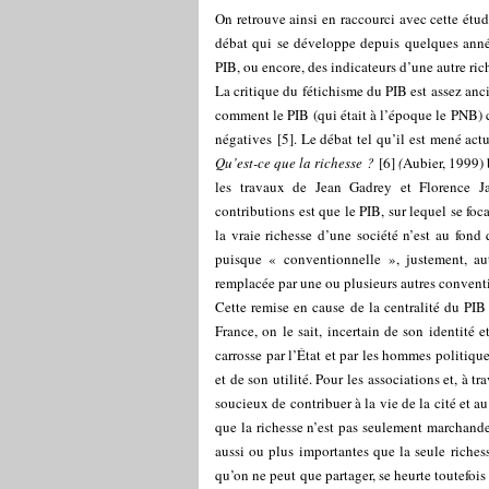
On retrouve ainsi en raccourci avec cette étud
débat qui se développe depuis quelques années
PIB, ou encore, des indicateurs d’une autre ri
La critique du fétichisme du PIB est assez an
comment le PIB (qui était à l’époque le PNB)
négatives
[
5
]
. Le débat tel qu’il est mené ac
Qu’est-ce que la richesse ?
[
6
]
(
Aubier, 1999) b
les travaux de Jean Gadrey et Florence Ja
contributions est que le PIB, sur lequel se foca
la vraie richesse d’une société n’est au fond
puisque « conventionnelle », justement, autr
remplacée par une ou plusieurs autres conven
Cette remise en cause de la centralité du PIB 
France, on le sait, incertain de son identité
carrosse par l’État et par les hommes politiqu
et de son utilité. Pour les associations et, à 
soucieux de contribuer à la vie de la cité et 
que la richesse n’est pas seulement marchande
aussi ou plus importantes que la seule riche
qu’on ne peut que partager, se heurte toutefois 