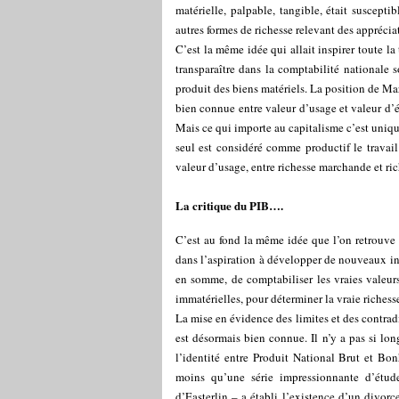
matérielle, palpable, tangible, était suscepti
autres formes de richesse relevant des apprécia
C’est la même idée qui allait inspirer toute la
transparaître dans la comptabilité nationale 
produit des biens matériels. La position de Marx
bien connue entre valeur d’usage et valeur d’é
Mais ce qui importe au capitalisme c’est uniq
seul est considéré comme productif le travail
valeur d’usage, entre richesse marchande et rich
La critique du PIB….
C’est au fond la même idée que l’on retrouve 
dans l’aspiration à développer de nouveaux ind
en somme, de comptabiliser les vraies valeurs 
immatérielles, pour déterminer la vraie richess
La mise en évidence des limites et des contra
est désormais bien connue. Il n’y a pas si l
l’identité entre Produit National Brut et Bon
moins qu’une série impressionnante d’étud
d’Easterlin – a établi l’existence d’un divor