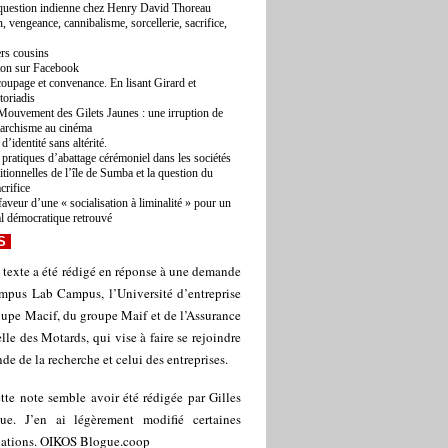
question indienne chez Henry David Thoreau
, vengeance, cannibalisme, sorcellerie, sacrifice,
rs cousins
ton sur Facebook
oupage et convenance. En lisant Girard et
toriadis
Mouvement des Gilets Jaunes : une irruption de
narchisme au cinéma
d’identité sans altérité.
 pratiques d’abattage cérémoniel dans les sociétés
ditionnelles de l’île de Sumba et la question du
acrifice
faveur d’une « socialisation à liminalité » pour un
al démocratique retrouvé
S
 texte a été rédigé en réponse à une demande
mpus Lab Campus, l’Université d’entreprise
upe Macif, du groupe Maif et de l’Assurance
le des Motards, qui vise à faire se rejoindre
de de la recherche et celui des entreprises.
tte note semble avoir été rédigée par Gilles
ue. J’en ai légèrement modifié certaines
lations. OIKOS Blogue.coop