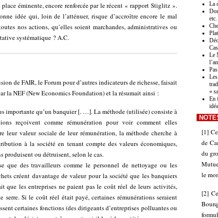
La 
lace éminente, encore renforcée par le récent « rapport Stiglitz ».
Don
onne idée qui, loin de l’atténuer, risque d’accroître encore le mal
etc.
toutes nos actions, qu’elles soient marchandes, administratives ou
Che
Pla
itative systématique ? A.C.
Déc
Cas
Le 
l’a
Pas 
Les
sion de FAIR, le Forum pour d’autres indicateurs de richesse, faisait
tra
« s
par la NEF (New Economics Foundation) et la résumait ainsi :
En 
idé
s importante qu’un banquier [. …]. La méthode (utilisée) consiste à
NOTE
ctions reçoivent comme rémunération pour voir comment elles
[
1
]
Ce
ire leur valeur sociale de leur rémunération, la méthode cherche à
de Ca
tribution à la société en tenant compte des valeurs économiques,
du gro
 produisent ou détruisent, selon le cas.
Mutuel
se que des travailleurs comme le personnel de nettoyage ou les
le mon
chets créent davantage de valeur pour la société que les banquiers
it que les entreprises ne paient pas le coût réel de leurs activités,
[
2
]
Ce
serre. Si le coût réel était payé, certaines rémunérations seraient
Bourq
sent certaines fonctions (des dirigeants d’entreprises polluantes ou
formu