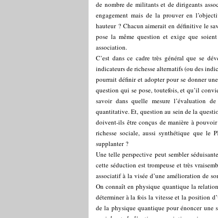
de nombre de militants et de dirigeants associ
engagement mais de la prouver en l’objecti
hauteur ? Chacun aimerait en définitive le sav
pose la même question et exige que soient 
association.
C’est dans ce cadre très général que se dé
indicateurs de richesse alternatifs (ou des indi
pourrait définir et adopter pour se donner un
question qui se pose, toutefois, et qu’il convi
savoir dans quelle mesure l’évaluation de l
quantitative. Et, question au sein de la questi
doivent-ils être conçus de manière à pouvoir
richesse sociale, aussi synthétique que le P
supplanter ?
Une telle perspective peut sembler séduisant
cette séduction est trompeuse et très vraisem
associatif à la visée d’une amélioration de so
On connaît en physique quantique la relation
déterminer à la fois la vitesse et la position d
de la physique quantique pour énoncer une 