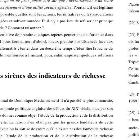
it
qu’on ne peut jamais être sûr que l’accroissement d’un score
Plato
ccroissement d’une utilité sociale effective
. Pourtant, il est légitime
Découv
ossible quelles sont les actions, les initiatives ou les associations
gées et subventionnées. Et il n’y a pas lieu de refuser par principe
[
22
]
M
itude ? Comment raisonner ?
entative de prendre quelques repères permettant de s’orienter dans
[
23
]
 nous faudra, tout d’abord, mieux prendre nos distances face aux
dist
alternatifs ; tenter dans un deuxième temps d’identifier la racine du
profes
e mentionnée à l’instant, pour, enfin, esquisser quelques solutions
les «
Tripie
Colin.
 sirènes des indicateurs de richesse
Freids
Cambri
[
24
]
P
éminal de Dominique Méda, même si il n’a pas été le plus commenté,
1989 ;
e
’économie politique anglaise des débuts du XIX
siècle, mue par son
[
25
]
se donner comme objet l’étude de la production et de la distribution
« benc
ielle. La raison n’en était pas que les grands fondateurs de cette
socio
veté ou la sottise de croire qu’il n’existe pas des formes de richesse
politi
le l’étude de la production et de la distribution de la richesse