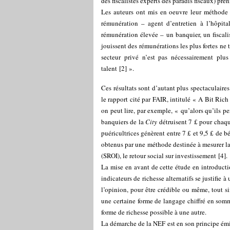
des fiscalistes experts des paradis fiscaux) pr
Les auteurs ont mis en oeuvre leur méthode d
rémunération – agent d’entretien à l’hôpital
rémunération élevée – un banquier, un fiscali
jouissent des rémunérations les plus fortes ne
secteur privé n’est pas nécessairement plus
talent
[
2
]
».
Ces résultats sont d’autant plus spectaculaires
le rapport cité par FAIR, intitulé « A Bit Rich
on peut lire, par exemple, « qu’alors qu’ils p
banquiers de la
City
détruisent 7 £ pour chaque
puéricultrices génèrent entre 7 £ et 9,5 £ de b
obtenus par une méthode destinée à mesurer la
(SROI), le retour social sur investissement
[
4
]
.
La mise en avant de cette étude en introductio
indicateurs de richesse alternatifs se justifie 
l’opinion, pour être crédible ou même, tout si
une certaine forme de langage chiffré en somm
forme de richesse possible à une autre.
La démarche de la NEF est en son principe émin