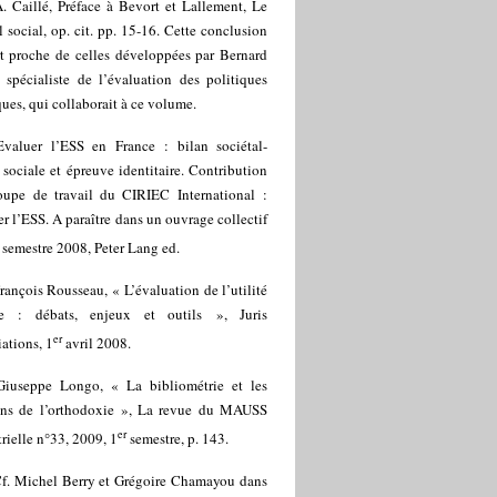
. Caillé, Préface à Bevort et Lallement, Le
l social, op. cit. pp. 15-16. Cette conclusion
rt proche de celles développées par Bernard
, spécialiste de l’évaluation des politiques
ues, qui collaborait à ce volume.
Evaluer l’ESS en France : bilan sociétal-
é sociale et épreuve identitaire. Contribution
oupe de travail du CIRIEC International :
r l’ESS. A paraître dans un ouvrage collectif
semestre 2008, Peter Lang ed.
rançois Rousseau, « L’évaluation de l’utilité
le : débats, enjeux et outils », Juris
er
ations, 1
avril 2008.
Giuseppe Longo, « La bibliométrie et les
ens de l’orthodoxie », La revue du MAUSS
er
rielle n°33, 2009, 1
semestre, p. 143.
f. Michel Berry et Grégoire Chamayou dans