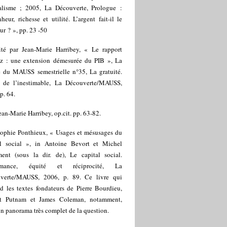
talisme ; 2005, La Découverte, Prologue :
eur, richesse et utilité. L’argent fait-il le
r ? », pp. 23 -50
ité par Jean-Marie Harribey, « Le rapport
itz : une extension démesurée du PIB », La
 du MAUSS semestrielle n°35, La gratuité.
 de l’inestimable, La Découverte/MAUSS,
p. 64.
ean-Marie Harribey, op.cit. pp. 63-82.
ophie Ponthieux, « Usages et mésusages du
al social », in Antoine Bevort et Michel
ment (sous la dir. de), Le capital social.
ormance, équité et réciprocité, La
verte/MAUSS, 2006, p. 89. Ce livre qui
d les textes fondateurs de Pierre Bourdieu,
t Putnam et James Coleman, notamment,
un panorama très complet de la question.