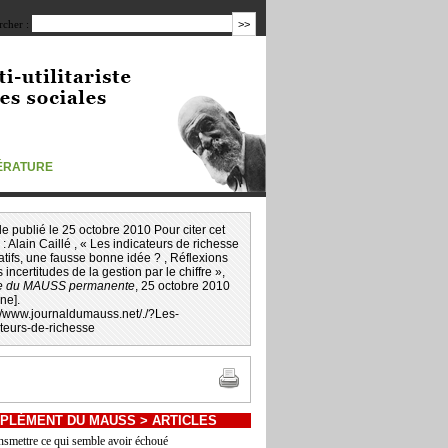
cher :
TÉRATURE
icle publié le 25 octobre 2010 Pour citer cet
 :
Alain Caillé
, « Les indicateurs de richesse
atifs, une fausse bonne idée ? , Réflexions
s incertitudes de la gestion par le chiffre »,
e du MAUSS permanente
, 25 octobre 2010
gne].
://www.journaldumauss.net
/
./?Les-
ateurs-de-richesse
PLÉMENT DU MAUSS
>
ARTICLES
nsmettre ce qui semble avoir échoué