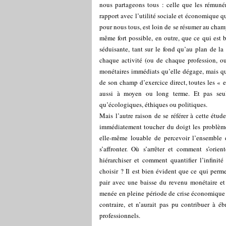
nous partageons tous : celle que les rémunér
rapport avec l’utilité sociale et économique qu
pour nous tous, est loin de se résumer au champ
même fort possible, en outre, que ce qui est b
séduisante, tant sur le fond qu’au plan de la 
chaque activité (ou de chaque profession, ou
monétaires immédiats qu’elle dégage, mais qu’
de son champ d’exercice direct, toutes les « e
aussi à moyen ou long terme. Et pas seul
qu’écologiques, éthiques ou politiques.
Mais l’autre raison de se référer à cette étude
immédiatement toucher du doigt les problèm
elle-même louable de percevoir l’ensemble d
s’affronter. Où s’arrêter et comment s’ori
hiérarchiser et comment quantifier l’infinité
choisir ? Il est bien évident que ce qui per
pair avec une baisse du revenu monétaire et d
menée en pleine période de crise économique et
contraire, et n’aurait pas pu contribuer à 
professionnels.