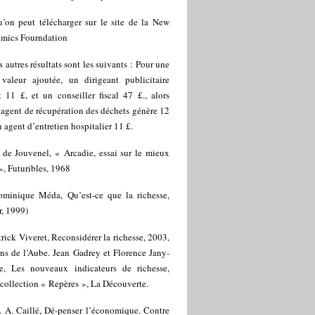
’on peut télécharger sur le site de la New
mics Fourndation
s autres résultats sont les suivants : Pour une
valeur ajoutée, un dirigeant publicitaire
t 11 £, et un conseiller fiscal 47 £., alors
agent de récupération des déchets génère 12
n agent d’entretien hospitalier 11 £.
 de Jouvenel, « Arcadie, essai sur le mieux
», Futuribles, 1968
ominique Méda, Qu’est-ce que la richesse,
r, 1999)
trick Viveret, Reconsidérer la richesse, 2003,
ns de l’Aube. Jean Gadrey et Florence Jany-
ce, Les nouveaux indicateurs de richesse,
collection « Repères », La Découverte.
. A. Caillé, Dé-penser l’économique. Contre