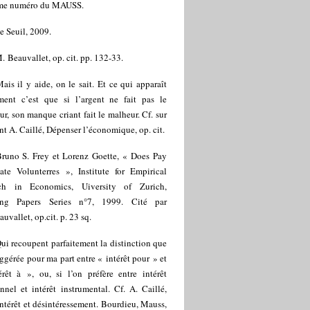
me numéro du MAUSS.
e Seuil, 2009.
. Beauvallet, op. cit. pp. 132-33.
ais il y aide, on le sait. Et ce qui apparaît
ement c’est que si l’argent ne fait pas le
r, son manque criant fait le malheur. Cf. sur
nt A. Caillé, Dépenser l’économique, op. cit.
runo S. Frey et Lorenz Goette, « Does Pay
ate Volunterres », Institute for Empirical
ch in Economics, Uiversity of Zurich,
ng Papers Series n°7, 1999. Cité par
uvallet, op.cit. p. 23 sq.
ui recoupent parfaitement la distinction que
uggérée pour ma part entre « intérêt pour » et
érêt à », ou, si l’on préfère entre intérêt
nnel et intérêt instrumental. Cf. A. Caillé,
ntérêt et désintéressement. Bourdieu, Mauss,