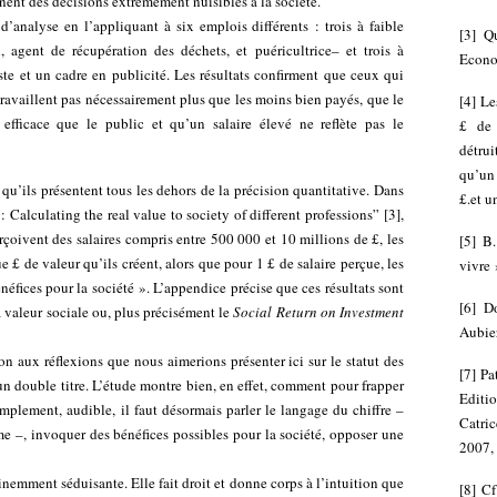
ennent des décisions extrêmement nuisibles à la société.
’analyse en l’appliquant à six emplois différents : trois à faible
[
3
]
Qu
, agent de récupération des déchets, et puéricultrice– et trois à
Econo
ste et un cadre en publicité. Les résultats confirment que ceux qui
 travaillent pas nécessairement plus que les moins bien payés, que le
[
4
]
Le
 efficace que le public et qu’un salaire élevé ne reflète pas le
£ de 
détrui
qu’un 
 qu’ils présentent tous les dehors de la précision quantitative. Dans
£.et u
 : Calculating the real value to society of different professions”
[
3
]
,
erçoivent des salaires compris entre 500 000 et 10 millions de £, les
[
5
]
B.
 £ de valeur qu’ils créent, alors que pour 1 £ de salaire perçue, les
vivre 
énéfices pour la société ». L’appendice précise que ces résultats sont
[
6
]
D
 valeur sociale ou, plus précisément le
Social Return on Investment
Aubie
n aux réflexions que nous aimerions présenter ici sur le statut des
[
7
]
Pa
à un double titre. L’étude montre bien, en effet, comment pour frapper
Editio
mplement, audible, il faut désormais parler le langage du chiffre –
Catri
e –, invoquer des bénéfices possibles pour la société, opposer une
2007, 
emment séduisante. Elle fait droit et donne corps à l’intuition que
[
8
]
Cf