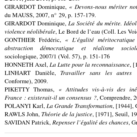
GIRARDOT Dominique,
« Devons-nous mériter not
du MAUSS, 2007, n° 29, p. 157-179.
GIRARDOT Dominique,
La Société du mérite. Idéol
violence néolibérale
, Le Bord de l’eau (Coll. Les Voi
GONTHIER Frédéric,
« L’égalité méritocratiqu
abstraction démocratique et réalisme socio
sociologique, 2007/1 (Vol. 57), p. 151-176
HONNETH Axel,
La Lutte pour la reconnaissance
, [
LINHART Danièle,
Travailler sans les autres
Conforme), 2009.
PIKETTY Thomas,
« Attitudes vis-à-vis des in
France : existerait-il un consensus ?
, Comprendre, 2
POLANYI Karl,
La Grande Transformation
, [1944],
RAWLS John,
Théorie de la justice
, [1971], Seuil, 1
SAVIDAN Patrick,
Repenser l’égalité des chances
, G