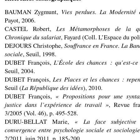
BAUMAN Zygmunt,
Vies perdues. La Modernité e
Payot, 2006.
CASTEL Robert,
Les Métamorphoses de la qu
Chronique du salariat
, Fayard (Coll. L’Espace du pol
DEJOURS Christophe,
Souffrance en France. La Bana
sociale
, Seuil, 1998.
DUBET François,
L’École des chances : qu’est-ce
Seuil, 2004.
DUBET François,
Les Places et les chances : repen
Seuil (
La République des idées
), 2010.
DUBET François,
« Propositions pour une synta
justice dans l’expérience de travail »
, Revue fra
3/2005 (Vol. 46), p. 495-528.
DURU-BELLAT Marie,
« La face subjective 
convergence entre psychologie sociale et sociologi
2/2011, juin 2011, p. 185-200.