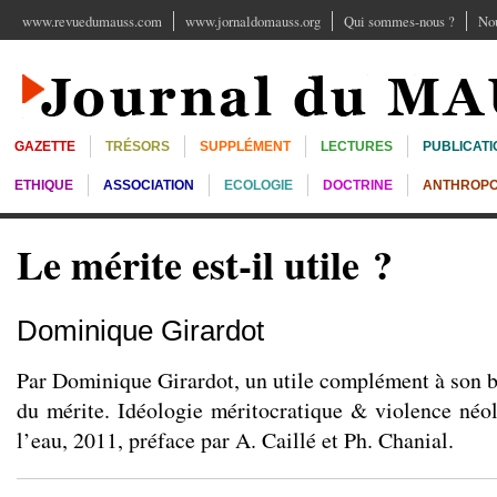
www.revuedumauss.com
www.jornaldomauss.org
Qui sommes-nous ?
Nou
GAZETTE
TRÉSORS
SUPPLÉMENT
LECTURES
PUBLICATI
ETHIQUE
ASSOCIATION
ECOLOGIE
DOCTRINE
ANTHROPO
Le mérite est-il utile ?
Dominique Girardot
Par Dominique Girardot, un utile complément à son be
du mérite. Idéologie méritocratique & violence néo
l’eau, 2011, préface par A. Caillé et Ph. Chanial.