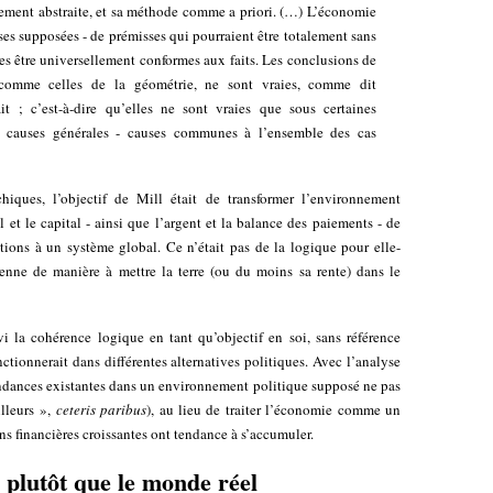
lement abstraite, et sa méthode comme a priori. (…) L’économie
ses supposées - de prémisses qui pourraient être totalement sans
es être universellement conformes aux faits. Les conclusions de
 comme celles de la géométrie, ne sont vraies, comme dit
it ; c’est-à-dire qu’elles ne sont vraies que sous certaines
es causes générales - causes communes à l’ensemble des cas
hiques, l’objectif de Mill était de transformer l’environnement
ail et le capital - ainsi que l’argent et la balance des paiements - de
ctions à un système global. Ce n’était pas de la logique pour elle-
rienne de manière à mettre la terre (ou du moins sa rente) dans le
i la cohérence logique en tant qu’objectif en soi, sans référence
ctionnerait dans différentes alternatives politiques. Avec l’analyse
tendances existantes dans un environnement politique supposé ne pas
illeurs »,
ceteris paribus
), au lieu de traiter l’économie comme un
s financières croissantes ont tendance à s’accumuler.
 plutôt que le monde réel