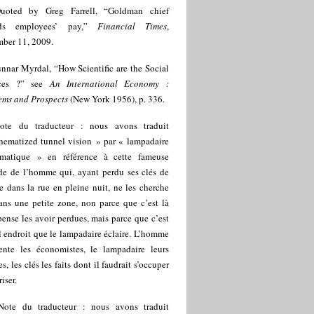
uoted by Greg Farrell, “Goldman chief
nds employees’ pay,”
Financial Times
,
ber 11, 2009.
nnar Myrdal, “How Scientific are the Social
nces ?” see
An International Economy :
ems and Prospects
(New York 1956), p. 336.
ote du traducteur : nous avons traduit
hematized tunnel vision » par « lampadaire
matique » en référence à cette fameuse
de de l’homme qui, ayant perdu ses clés de
e dans la rue en pleine nuit, ne les cherche
ans une petite zone, non parce que c’est là
pense les avoir perdues, mais parce que c’est
l endroit que le lampadaire éclaire. L’homme
sente les économistes, le lampadaire leurs
es, les clés les faits dont il faudrait s’occuper
iser.
Note du traducteur : nous avons traduit