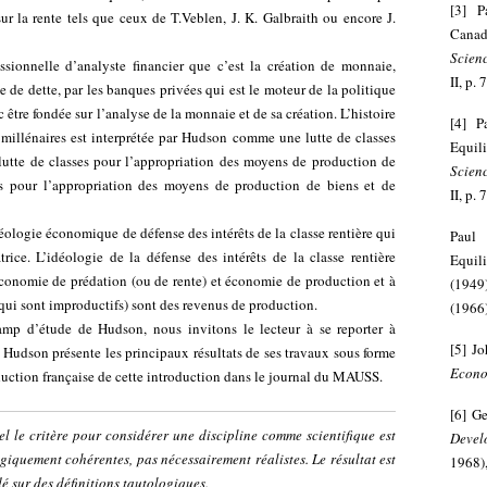
[
3
]
P
r la rente tels que ceux de T.Veblen, J. K. Galbraith ou encore J.
Canad
Scien
sionnelle d’analyste financier que c’est la création de monnaie,
II, p.
e de dette, par les banques privées qui est le moteur de la politique
re fondée sur l’analyse de la monnaie et de sa création. L’histoire
[
4
]
P
millénaires est interprétée par Hudson comme une lutte de classes
Equil
 lutte de classes pour l’appropriation des moyens de production de
Scien
es pour l’appropriation des moyens de production de biens et de
II, p.
déologie économique de défense des intérêts de la classe rentière qui
Paul 
trice. L’idéologie de la défense des intérêts de la classe rentière
Equil
 économie de prédation (ou de rente) et économie de production et à
(1949
(qui sont improductifs) sont des revenus de production.
(1966)
hamp d’étude de Hudson, nous invitons le lecteur à se reporter à
[
5
]
Jo
Hudson présente les principaux résultats de ses travaux sous forme
Econ
duction française de cette introduction dans le journal du MAUSS.
[
6
]
Ge
 le critère pour considérer une discipline comme scientifique est
Devel
giquement cohérentes, pas nécessairement réalistes. Le résultat est
1968),
 sur des définitions tautologiques.