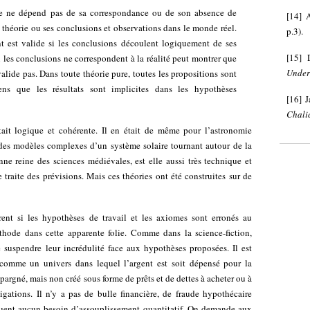
ite ne dépend pas de sa correspondance ou de son absence de
[
14
]
 théorie ou ses conclusions et observations dans le monde réel.
p.3).
t est valide si les conclusions découlent logiquement de ses
[
15
]
ni les conclusions ne correspondent à la réalité peut montrer que
Under
nvalide pas. Dans toute théorie pure, toutes les propositions sont
ens que les résultats sont implicites dans les hypothèses
[
16
]
J
Chali
ait logique et cohérente. Il en était de même pour l’astronomie
 des modèles complexes d’un système solaire tournant autour de la
enne reine des sciences médiévales, est elle aussi très technique et
traite des prévisions. Mais ces théories ont été construites sur de
rent si les hypothèses de travail et les axiomes sont erronés au
thode dans cette apparente folie. Comme dans la science-fiction,
e suspendre leur incrédulité face aux hypothèses proposées. Il est
omme un univers dans lequel l’argent est soit dépensé pour la
épargné, mais non créé sous forme de prêts et de dettes à acheter ou à
ligations. Il n’y a pas de bulle financière, de fraude hypothécaire
séquent aucun besoin d’assouplissement quantitatif. On demande aux