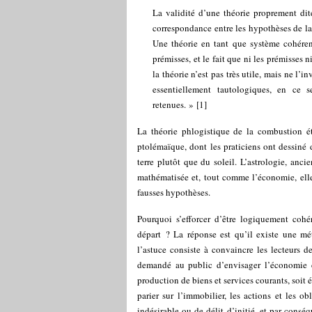
La validité d’une théorie proprement d
correspondance entre les hypothèses de la
Une théorie en tant que système cohéren
prémisses, et le fait que ni les prémisses 
la théorie n’est pas très utile, mais ne l’i
essentiellement tautologiques, en ce s
retenues. »
[
1
]
La théorie phlogistique de la combustion ét
ptolémaïque, dont les praticiens ont dessiné
terre plutôt que du soleil. L’astrologie, anci
mathématisée et, tout comme l’économie, elle 
fausses hypothèses.
Pourquoi s’efforcer d’être logiquement cohé
départ ? La réponse est qu’il existe une mé
l’astuce consiste à convaincre les lecteurs d
demandé au public d’envisager l’économie c
production de biens et services courants, soit 
parier sur l’immobilier, les actions et les ob
indésirable ou de délit d’initié, et par con