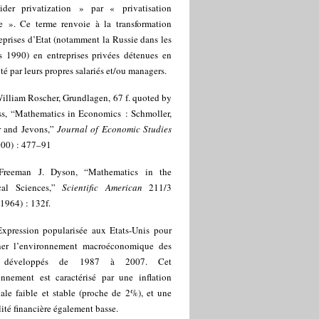
ider privatization » par « privatisation
ne ». Ce terme renvoie à la transformation
eprises d’Etat (notamment la Russie dans les
s 1990) en entreprises privées détenues en
té par leurs propres salariés et/ou managers.
illiam Roscher, Grundlagen, 67 f. quoted by
iss, “Mathematics in Economics : Schmoller,
 and Jevons,”
Journal of Economic Studies
000) : 477–91
Freeman J. Dyson, “Mathematics in the
cal Sciences,”
Scientific American
211/3
 1964) : 132f.
Expression popularisée aux Etats-Unis pour
ner l’environnement macroéconomique des
 développés de 1987 à 2007. Cet
onnement est caractérisé par une inflation
ale faible et stable (proche de 2%), et une
lité financière également basse.