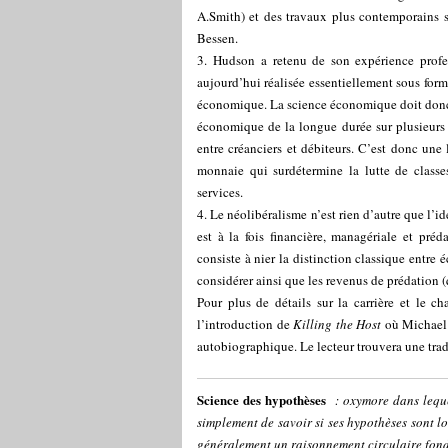
A.Smith) et des travaux plus contemporains su
Bessen.
3. Hudson a retenu de son expérience profes
aujourd’hui réalisée essentiellement sous form
économique. La science économique doit donc êt
économique de la longue durée sur plusieurs 
entre créanciers et débiteurs. C’est donc une
monnaie qui surdétermine la lutte de class
services.
4. Le néolibéralisme n’est rien d’autre que l’i
est à la fois financière, managériale et préda
consiste à nier la distinction classique entre
considérer ainsi que les revenus de prédation 
Pour plus de détails sur la carrière et le c
l’introduction de
Killing the Host
où Michael 
autobiographique. Le lecteur trouvera une tra
Science des hypothèses
: oxymore dans lequel
simplement de savoir si ses hypothèses sont lo
généralement un raisonnement circulaire fondé