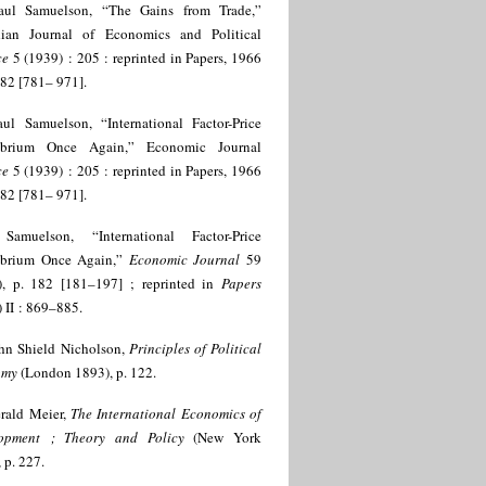
aul Samuelson, “The Gains from Trade,”
ian Journal of Economics and Political
ce
5 (1939) : 205 : reprinted in Papers, 1966
 782 [781– 971].
aul Samuelson, “International Factor-Price
ibrium Once Again,” Economic Journal
ce
5 (1939) : 205 : reprinted in Papers, 1966
 782 [781– 971].
Samuelson, “International Factor-Price
ibrium Once Again,”
Economic Journal
59
), p. 182 [181–197] ; reprinted in
Papers
 II : 869–885.
hn Shield Nicholson,
Principles of Political
omy
(London 1893), p. 122.
rald Meier,
The International Economics of
opment ; Theory and Policy
(New York
 p. 227.