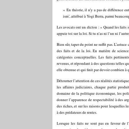
« En théorie, il n’y a pas de différence ent
ism’, attribué à Yogi Berra, parmi beaucoup
Les avocats ont un dicton : « Quand les faits so
appuie toi sur la loi. Si tu n’as ni l’un ni l’autr
Bien sûr, taper du point ne suffit pas. L’astuce
des faits et de la loi. En matière de science
catégories conceptuelles. Les faits pertinent
revenus, et répondant à des questions telles que
elle obtenue et qui finit par devoir combien à 
Détourner l’attention de ces réalités statistiqu
les affaires judiciaires, chaque partie produ
domaine de la politique économique, les poli
donner l’apparence de respectabilité à des arg
des riches, et sur les raisons pour lesquelles
à des prédateurs de rentes.
Lorsque les faits ne sont pas en faveur de l’