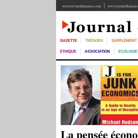
www.revuedumauss.com
www.jornaldomauss
GAZETTE
TRÉSORS
SUPPLÉMENT
ETHIQUE
ASSOCIATION
ECOLOGIE
La pensée écono