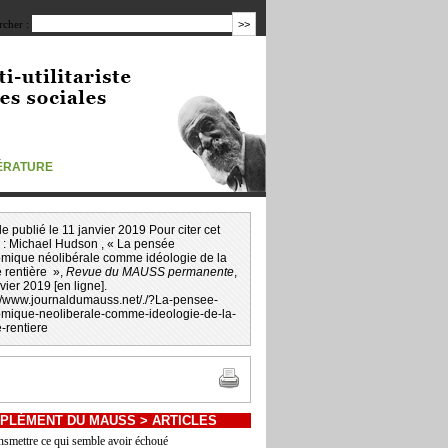
cher :
TÉRATURE
icle publié le 11 janvier 2019 Pour citer cet
 :
Michael Hudson
, « La pensée
mique néolibérale comme idéologie de la
 rentière »,
Revue du MAUSS permanente
,
vier 2019 [en ligne].
://www.journaldumauss.net
/
./?La-pensee-
mique-neoliberale-comme-ideologie-de-la-
-rentiere
PLÉMENT DU MAUSS
>
ARTICLES
nsmettre ce qui semble avoir échoué