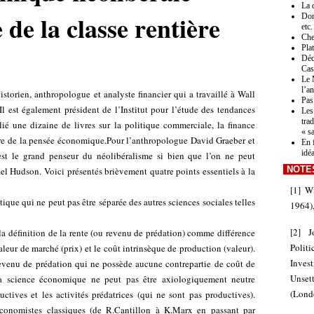
La 
de la classe rentière
Don
etc.
Che
Pla
Déc
Cas
Le 
l’a
torien, anthropologue et analyste financier qui a travaillé à Wall
Pas 
Il est également président de l’Institut pour l’étude des tendances
Les
tra
é une dizaine de livres sur la politique commerciale, la finance
« s
stoire de la pensée économique.Pour l’anthropologue David Graeber et
En 
idé
t le grand penseur du néolibéralisme si bien que l’on ne peut
NOTE
el Hudson. Voici présentés brièvement quatre points essentiels à la
[
1
]
Wi
ique qui ne peut pas être séparée des autres sciences sociales telles
1964),
[
2
]
J
la définition de la rente (ou revenu de prédation) comme différence
Poli
a valeur de marché (prix) et le coût intrinsèque de production (valeur).
Inves
evenu de prédation qui ne possède aucune contrepartie de coût de
Unse
la science économique ne peut pas être axiologiquement neutre
(Londo
uctives et les activités prédatrices (qui ne sont pas productives).
économistes classiques (de R.Cantillon à K.Marx en passant par