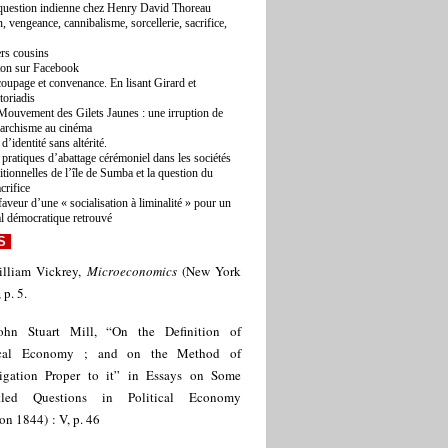
question indienne chez Henry David Thoreau
, vengeance, cannibalisme, sorcellerie, sacrifice,
rs cousins
ton sur Facebook
oupage et convenance. En lisant Girard et
toriadis
Mouvement des Gilets Jaunes : une irruption de
narchisme au cinéma
d’identité sans altérité.
 pratiques d’abattage cérémoniel dans les sociétés
ditionnelles de l’île de Sumba et la question du
acrifice
faveur d’une « socialisation à liminalité » pour un
al démocratique retrouvé
S
lliam Vickrey,
Microeconomics
(New York
 p. 5.
ohn Stuart Mill, “On the Definition of
tical Economy ; and on the Method of
tigation Proper to it” in Essays on Some
ttled Questions in Political Economy
n 1844) : V, p. 46