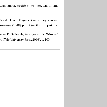
Adam Smith,
Wealth of Nations
, Ch. 11 (III,
David Hume,
Enquiry Concerning Human
standing
(1748), p. 132 (section xii, part iii).
ames K. Galbraith,
Welcome to the Poisoned
ce
(Yale University Press, 2016), p. 100.