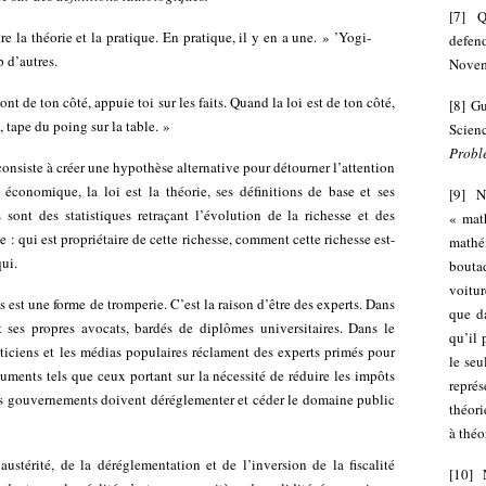
[
7
]
Q
re la théorie et la pratique. En pratique, il y en a une. » ’Yogi-
defe
 d’autres.
Novem
nt de ton côté, appuie toi sur les faits. Quand la loi est de ton côté,
[
8
]
Gu
e, tape du poing sur la table. »
Scie
Probl
 consiste à créer une hypothèse alternative pour détourner l’attention
 économique, la loi est la théorie, ses définitions de base et ses
[
9
]
N
s sont des statistiques retraçant l’évolution de la richesse et des
« mat
 : qui est propriétaire de cette richesse, comment cette richesse est-
mathé
qui.
bouta
voitur
es est une forme de tromperie. C’est la raison d’être des experts. Dans
que d
it ses propres avocats, bardés de diplômes universitaires. Dans le
qu’il 
ticiens et les médias populaires réclament des experts primés pour
le seu
uments tels que ceux portant sur la nécessité de réduire les impôts
repré
 les gouvernements doivent déréglementer et céder le domaine public
théori
à théor
austérité, de la déréglementation et de l’inversion de la fiscalité
[
10
]