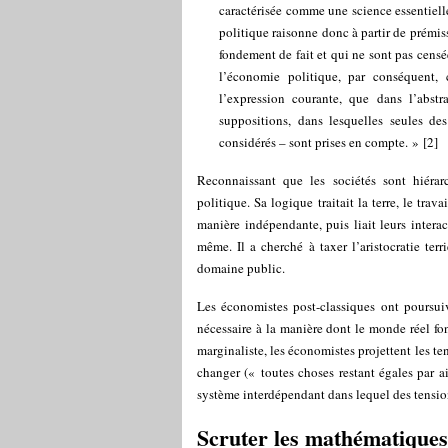
caractérisée comme une science essentiel
politique raisonne donc à partir de prémis
fondement de fait et qui ne sont pas censé
l’économie politique, par conséquent,
l’expression courante, que dans l’abstra
suppositions, dans lesquelles seules d
considérés – sont prises en compte. »
[
2
]
Reconnaissant que les sociétés sont hiérarc
politique. Sa logique traitait la terre, le trav
manière indépendante, puis liait leurs intera
même. Il a cherché à taxer l’aristocratie ter
domaine public.
Les économistes post-classiques ont poursuiv
nécessaire à la manière dont le monde réel fon
marginaliste, les économistes projettent les 
changer (« toutes choses restant égales par a
système interdépendant dans lequel des tension
Scruter les mathématiques