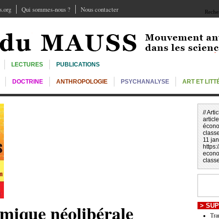
.org
Qui sommes-nous ?
Nous contacter
Recher
LECTURES
PUBLICATIONS
DOCTRINE
ANTHROPOLOGIE
PSYCHANALYSE
ART ET LIT
// Art
article
écono
classe
11 jan
https
econo
classe
mique néolibérale
>
SUP
Tra