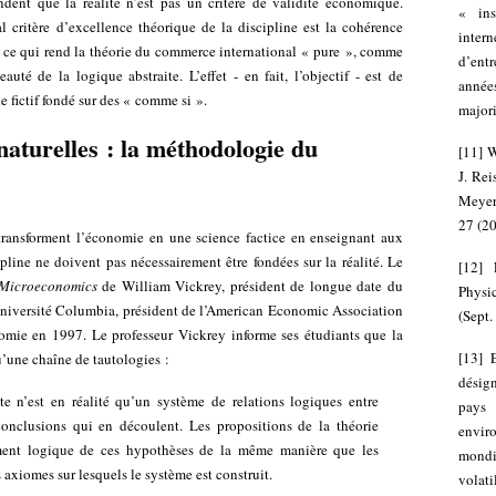
ndent que la réalité n’est pas un critère de validité économique.
« ins
al critère d’excellence théorique de la discipline est la cohérence
inter
st ce qui rend la théorie du commerce international « pure », comme
d’entr
auté de la logique abstraite. L’effet - en fait, l’objectif - est de
année
 fictif fondé sur des « comme si ».
majori
aturelles : la méthodologie du
[
11
]
W
J. Re
Meyer
27 (2
ransforment l’économie en une science factice en enseignant aux
pline ne doivent pas nécessairement être fondées sur la réalité. Le
[
12
]
Microeconomics
de William Vickrey, président de longue date du
Physi
niversité Columbia, président de l’American Economic Association
(Sept.
omie en 1997. Le professeur Vickrey informe ses étudiants que la
[
13
]
u’une chaîne de tautologies :
désig
 n’est en réalité qu’un système de relations logiques entre
pays
conclusions qui en découlent. Les propositions de la théorie
envir
ment logique de ces hypothèses de la même manière que les
mondi
 axiomes sur lesquels le système est construit.
volati