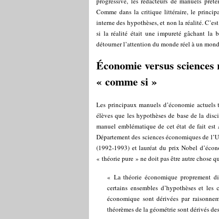
progressive, les rédacteurs de manuels préte
Comme dans la critique littéraire, le princip
interne des hypothèses, et non la réalité. C’e
si la réalité était une impureté gâchant la be
détourner l’attention du monde réel à un monde
Économie versus sciences n
« comme si »
Les principaux manuels d’économie actuels t
élèves que les hypothèses de base de la disci
manuel emblématique de cet état de fait est
Département des sciences économiques de l’U
(1992-1993) et lauréat du prix Nobel d’écon
« théorie pure » ne doit pas être autre chose q
« La théorie économique proprement dite
certains ensembles d’hypothèses et les 
économique sont dérivées par raisonne
théorèmes de la géométrie sont dérivés des