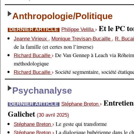
Anthropologie/Politique
Et le PC 
DERNIER ARTICLE
Philippe Velilla
›
Jeanne Virieux
,
Monique Trevisan-Bucaille
,
R. Bucai
de la famille (et certes non l’inverse)
De Van Gennep à Leach via Róheim 
Richard Bucaille
›
méthodologique
Société segmentaire, société étatiqu
Richard Bucaille
›
Psychanalyse
Entretien
DERNIER ARTICLE
Stéphane Breton
›
Galichet
(30 avril 2025)
Le geste qui transforme
Stéphane Breton
›
La dialogique bubérienne dans le c
Stéphane Breton
›