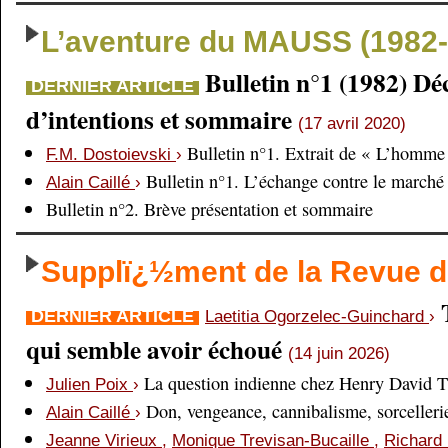
L’aventure du MAUSS (1982-
Bulletin n°1 (1982) Dé
DERNIER ARTICLE
d’intentions et sommaire
(17 avril 2020)
Bulletin n°1. Extrait de « L’homme 
F.M. Dostoievski
›
Bulletin n°1. L’échange contre le marché
Alain Caillé
›
Bulletin n°2. Brève présentation et sommaire
Supplï¿½ment de la Revue
DERNIER ARTICLE
Laetitia Ogorzelec-Guinchard
›
qui semble avoir échoué
(14 juin 2026)
La question indienne chez Henry David 
Julien Poix
›
Don, vengeance, cannibalisme, sorcellerie,
Alain Caillé
›
Jeanne Virieux
,
Monique Trevisan-Bucaille
,
Richard 