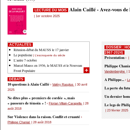
Alain Caillé - Avez-vous de
LECTURE DU MOIS
| 1er octobre 2025
ACTUALITÉS
DOSSIER : HO
Réunion-débat du MAUSS le 17 janvier
1967-2024)
Le populisme
| L’escroquerie du siècle
Présentation
› |
L’autre 7 octobre
Marcel Mauss en 1936, le MAUSS et le Nouveau
Philippe Chania
Front Populaire
Vandenberghe
| 1
A Philippe...
DÉBATS
›
L
10 questions à Alain Caillé
›
Valéry Rasplus
| 30 avril
La perte du fut
2025
Un dernier ho
Ne dites plus « premiers de cordée », mais
« passeurs de témoin » !
›
Florian Villain-Carapella
| 28
Le legs de Phil
août 2018
| 23 février 2025
Sur Violence dans la raison. Conflit et cruauté
›
Philippe Chanial
| 28 août 2018