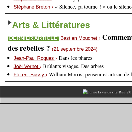
« Silence, ça tourne ! » ou le silen
Stéphane Breton
›
Arts & Littératures
Comment é
DERNIER ARTICLE
Bastien Mouchet
›
des rebelles ?
(21 septembre 2024)
Dans les phares
Jean-Paul Rogues
›
Brûlants visages. Des arbres
Joël Vernet
›
William Morris, penseur et artisan de 
Florent Bussy
›
RSS 2.0