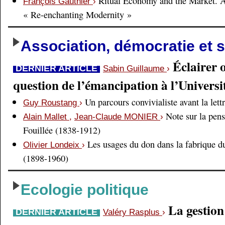
Ritual Economy and the Market. 
François Gauthier
›
« Re-enchanting Modernity »
Association, démocratie et s
Éclairer 
DERNIER ARTICLE
Sabin Guillaume
›
question de l’émancipation à l’Universi
Un parcours convivialiste avant la lett
Guy Roustang
›
Note sur la pens
Alain Mallet
,
Jean-Claude MONIER
›
Fouillée (1838-1912)
Les usages du don dans la fabrique d
Olivier Londeix
›
(1898-1960)
Ecologie politique
La gestio
DERNIER ARTICLE
Valéry Rasplus
›