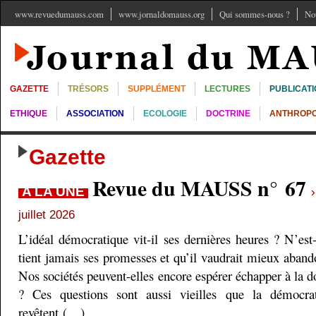
www.revuedumauss.com
www.jornaldomauss.org
Qui sommes-nous ?
No
GAZETTE
TRÉSORS
SUPPLÉMENT
LECTURES
PUBLICAT
ETHIQUE
ASSOCIATION
ECOLOGIE
DOCTRINE
ANTHROPO
Gazette
Revue du MAUSS n° 67
A LA UNE
juillet 2026
L’idéal démocratique vit-il ses dernières heures ? N’est
tient jamais ses promesses et qu’il vaudrait mieux aband
Nos sociétés peuvent-elles encore espérer échapper à la do
? Ces questions sont aussi vieilles que la démocra
revêtent (…)