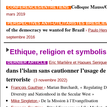
Colloque Mauss/G
CONFÉRENCES/ENTRETIENS
mars 2019
PERSPECTIVES ANTI-UTILITARISTES BRÉSILI
of the democracy we wanted for Brazil
›
Paulo Hen
septembre 2016
Ethique, religion et symboli
DERNIER ARTICLE
Eric Marlière et Haoues Senigu
dans l’islam sans cautionner l’usage de 
terroriste
(3 novembre 2022)
Marian Burchardt, « Regulating Di
François Gauthier
›
Diversity and Nationhood in the Secular West »
De la Mission à l’Evangélisation
Mike Singleton
›