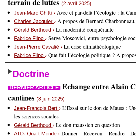
terrain de luttes
(2 avril 2025)
Avec et par-delà l’écologie : la Ca
Jean-Marc Ghitti
›
A propos de Bernard Charbonneau, 
Charles Jacquier
›
La modernité conquérante
Gérald Berthoud
›
Serge Moscovici, entre psychologie soci
Fabrice Flipo
›
La crise climathéologique
Jean-Pierre Cavalié
›
Que fait l’écologie politique ? A prop
Fabrice Flipo
›
Doctrine
Echange entre Alain Cai
DERNIER ARTICLE
cantines
(8 juin 2025)
L’Essai sur le don de Mauss : Un
Jean-François Bert
›
les sciences sociales
Le don maussien en question
Gérald Berthoud
›
Donner – Recevoir – Rendre – D
ATD- Quart Monde
›