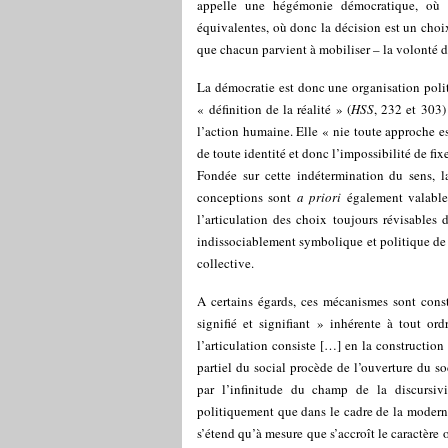
appelle une hégémonie démocratique, où l
équivalentes, où donc la décision est un choix
que chacun parvient à mobiliser – la volonté 
La démocratie est donc une organisation poli
« définition de la réalité » (
HSS
, 232 et 303)
l’action humaine. Elle « nie toute approche ess
de toute identité et donc l’impossibilité de fix
Fondée sur cette indétermination du sens, la
conceptions sont
a priori
également valables
l’articulation des choix toujours révisables
indissociablement symbolique et politique de dé
collective.
A certains égards, ces mécanismes sont const
signifié et signifiant » inhérente à tout o
l’articulation consiste […] en la construction
partiel du social procède de l’ouverture du so
par l’infinitude du champ de la discursiv
politiquement que dans le cadre de la modern
s’étend qu’à mesure que s’accroît le caractère