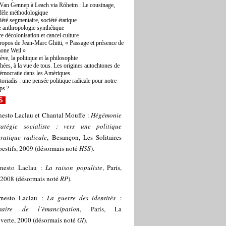
Van Gennep à Leach via Róheim : Le cousinage,
èle méthodologique
iété segmentaire, société étatique
 anthropologie synthétique
re décolonisation et cancel culture
ropos de Jean-Marc Ghitti, « Passage et présence de
one Weil »
ève, la politique et la philosophie
hées, à la vue de tous. Les origines autochtones de
démocratie dans les Amériques
toriadis : une pensée politique radicale pour notre
ps ?
S
nesto Laclau et Chantal Mouffe :
Hégémonie
ratégie socialiste : vers une politique
ratique radicale
, Besançon, Les Solitaires
estifs, 2009 (désormais noté
HSS
).
rnesto Laclau :
La raison populiste
, Paris,
 2008 (désormais noté
RP
).
rnesto Laclau :
La guerre des identités :
maire de l’émancipation
, Paris, La
verte, 2000 (désormais noté
GI
).