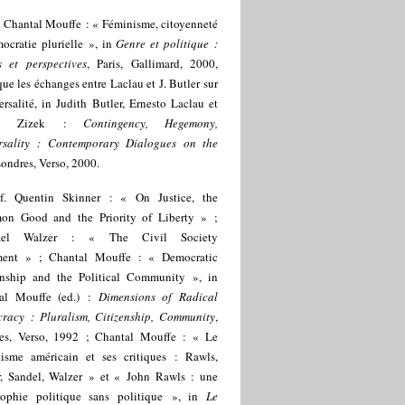
. Chantal Mouffe : « Féminisme, citoyenneté
ocratie plurielle », in
Genre et politique :
s et perspectives
, Paris, Gallimard, 2000,
que les échanges entre Laclau et J. Butler sur
ersalité, in Judith Butler, Ernesto Laclau et
voj Zizek :
Contingency, Hegemony,
rsality : Contemporary Dialogues on the
Londres, Verso, 2000.
f. Quentin Skinner : « On Justice, the
n Good and the Priority of Liberty » ;
ael Walzer : « The Civil Society
ent » ; Chantal Mouffe : « Democratic
enship and the Political Community », in
al Mouffe (ed.) :
Dimensions of Radical
racy : Pluralism, Citizenship, Community
,
es, Verso, 1992 ; Chantal Mouffe : « Le
alisme américain et ses critiques : Rawls,
r, Sandel, Walzer » et « John Rawls : une
sophie politique sans politique », in
Le