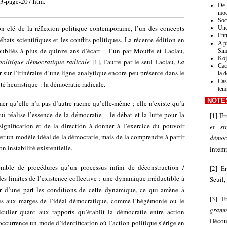
9-3-page-207.htm
.
De 
mod
Soc
n clé de la réflexion politique contemporaine, l’un des concepts
Une
Ent
ébats scientifiques et les conflits politiques. La récente édition en
A p
ubliés à plus de quinze ans d’écart – l’un par Mouffe et Laclau,
Sim
Koj
 politique démocratique radicale
[
1
]
, l’autre par le seul Laclau,
La
Cac
r sur l’itinéraire d’une ligne analytique encore peu présente dans le
la 
Cas
té heuristique : la démocratie radicale.
tem
NOTE
rmer qu’elle n’a pas d’autre racine qu’elle-même ; elle n’existe qu’à
i réalise l’essence de la démocratie – le débat et la lutte pour la
[
1
]
Er
ignification et de la direction à donner à l’exercice du pouvoir
et st
borer un modèle idéal de la démocratie, mais de la comprendre à partir
démoc
on instabilité existentielle.
intemp
mble de procédures qu’un processus infini de déconstruction /
[
2
]
E
des limites de l’existence collective : une dynamique irréductible à
Seuil,
ser d’une part les conditions de cette dynamique, ce qui amène à
[
3
]
E
ées aux marges de l’idéal démocratique, comme l’hégémonie ou le
gram
iculier quant aux rapports qu’établit la démocratie entre action
Décou
l’occurrence un mode d’identification où l’action politique s’érige en