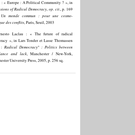
 : « Europe : A Political Community ? », in
sions of Radical Democracy
,
op. cit
., p. 169
Un monde commun : pour une cosmo-
que des conflits
, Paris, Seuil, 2003
rnesto Laclau : « The future of radical
racy », in Lars Tonder et Lasse Thomassen
) :
Radical Democracy° : Politics between
dance and lack
, Manchester / New-York,
ster University Press, 2005, p. 256 sq.