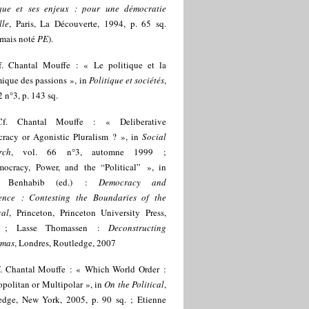
ique et ses enjeux : pour une démocratie
lle
, Paris, La Découverte, 1994, p. 65 sq.
rmais noté
PE
).
f. Chantal Mouffe : « Le politique et la
ique des passions », in
Politique et sociétés
,
2 n°3, p. 143 sq.
Cf. Chantal Mouffe : « Deliberative
racy or Agonistic Pluralism ? », in
Social
rch
, vol. 66 n°3, automne 1999 ;
ocracy, Power, and the “Political” », in
a Benhabib (ed.) :
Democracy and
rence : Contesting the Boundaries of the
cal
, Princeton, Princeton University Press,
 ; Lasse Thomassen :
Deconstructing
rmas
, Londres, Routledge, 2007
. Chantal Mouffe : « Which World Order :
politan or Multipolar », in
On the Political
,
edge, New York, 2005, p. 90 sq. ; Etienne