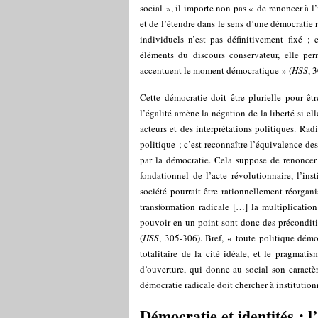
social », il importe non pas « de renoncer à l
et de l’étendre dans le sens d’une démocratie ra
individuels n’est pas définitivement fixé ; 
éléments du discours conservateur, elle perm
accentuent le moment démocratique » (
HSS
, 
Cette démocratie doit être plurielle pour ê
l’égalité amène la négation de la liberté si ell
acteurs et des interprétations politiques. Radi
politique ; c’est reconnaître l’équivalence de
par la démocratie. Cela suppose de renoncer 
fondationnel de l’acte révolutionnaire, l’in
société pourrait être rationnellement réorgani
transformation radicale […] la multiplicatio
pouvoir en un point sont donc des préconditi
(
HSS
, 305-306). Bref, « toute politique démo
totalitaire de la cité idéale, et le pragmati
d’ouverture, qui donne au social son caractèr
démocratie radicale doit chercher à institutionn
Démocratie et identités : l