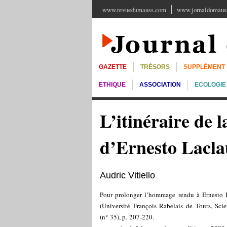
www.revuedumauss.com
www.jornaldomauss
GAZETTE
TRÉSORS
SUPPLÉMENT
ETHIQUE
ASSOCIATION
ECOLOGIE
L’itinéraire de 
d’Ernesto Lacla
Audric Vitiello
Pour prolonger l’hommage rendu à Ernesto La
(Université François Rabelais de Tours, Sci
(n° 35), p. 207-220.