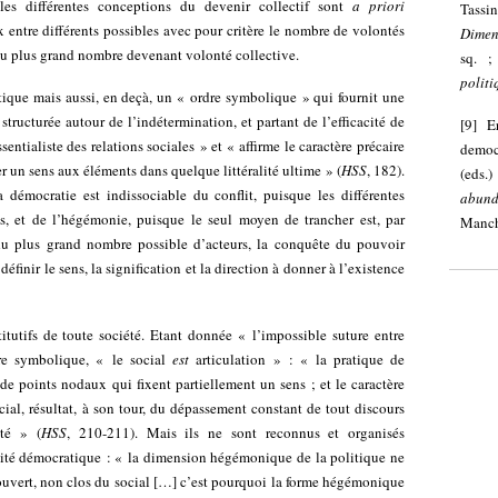
es différentes conceptions du devenir collectif sont
a priori
Tassin
 entre différents possibles avec pour critère le nombre de volontés
Dimen
du plus grand nombre devenant volonté collective.
sq. ;
politi
tique mais aussi, en deçà, un « ordre symbolique » qui fournit une
 structurée autour de l’indétermination, et partant de l’efficacité de
[
9
]
E
entialiste des relations sociales » et « affirme le caractère précaire
democ
er un sens aux éléments dans quelque littéralité ultime » (
HSS
, 182).
(eds.
 démocratie est indissociable du conflit, puisque les différentes
abun
, et de l’hégémonie, puisque le seul moyen de trancher est, par
Manche
 du plus grand nombre possible d’acteurs, la conquête du pouvoir
finir le sens, la signification et la direction à donner à l’existence
itutifs de toute société. Etant donnée « l’impossible suture entre
rdre symbolique, « le social
est
articulation » : « la pratique de
 de points nodaux qui fixent partiellement un sens ; et le caractère
cial, résultat, à son tour, du dépassement constant de tout discours
ité » (
HSS
, 210-211). Mais ils ne sont reconnus et organisés
ité démocratique : « la dimension hégémonique de la politique ne
 ouvert, non clos du social […] c’est pourquoi la forme hégémonique