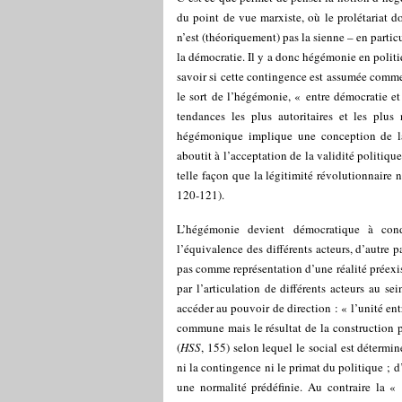
du point de vue marxiste, où le prolétariat do
n’est (théoriquement) pas la sienne – en particul
la démocratie. Il y a donc hégémonie en politi
savoir si cette contingence est assumée comm
le sort de l’hégémonie, « entre démocratie et
tendances les plus autoritaires et les plus 
hégémonique implique une conception de la 
aboutit à l’acceptation de la validité politiqu
telle façon que la légitimité révolutionnaire 
120-121).
L’hégémonie devient démocratique à cond
l’équivalence des différents acteurs, d’autre p
pas comme représentation d’une réalité préexis
par l’articulation de différents acteurs au
accéder au pouvoir de direction : « l’unité ent
commune mais le résultat de la construction p
(
HSS
, 155) selon lequel le social est déterm
ni la contingence ni le primat du politique ; 
une normalité prédéfinie. Au contraire la « 