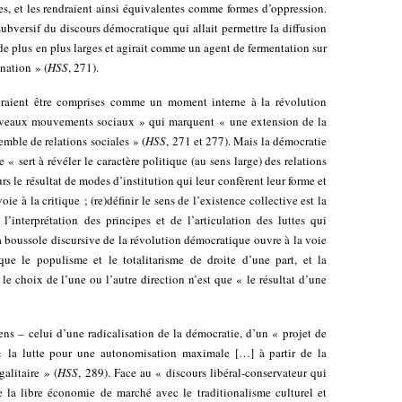
es, et les rendraient ainsi équivalentes comme formes d’oppression.
ubversif du discours démocratique qui allait permettre la diffusion
 de plus en plus larges et agirait comme un agent de fermentation sur
ination » (
HSS
, 271).
evraient être comprises comme un moment interne à la révolution
uveaux mouvements sociaux » qui marquent « une extension de la
mble de relations sociales » (
HSS
, 271 et 277). Mais la démocratie
 « sert à révéler le caractère politique (au sens large) des relations
ours le résultat de modes d’institution qui leur confèrent leur forme et
voie à la critique ; (re)définir le sens de l’existence collective est la
’interprétation des principes et de l’articulation des luttes qui
a boussole discursive de la révolution démocratique ouvre à la voie
que le populisme et le totalitarisme de droite d’une part, et la
 le choix de l’une ou l’autre direction n’est que « le résultat d’une
ens – celui d’une radicalisation de la démocratie, d’un « projet de
 « la lutte pour une autonomisation maximale […] à partir de la
galitaire » (
HSS
, 289). Face au « discours libéral-conservateur qui
de la libre économie de marché avec le traditionalisme culturel et