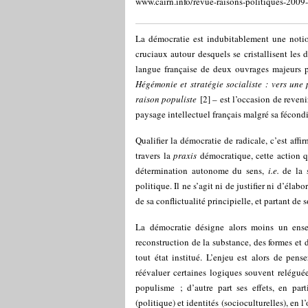
www.cairn.info/revue-raisons-politiques-200
La démocratie est indubitablement une notio
cruciaux autour desquels se cristallisent les d
langue française de deux ouvrages majeurs p
Hégémonie et stratégie socialiste : vers une
raison populiste
[
2
]
– est l’occasion de reveni
paysage intellectuel français malgré sa fécondi
Qualifier la démocratie de radicale, c’est affi
travers la
praxis
démocratique, cette action qu
détermination autonome du sens,
i.e.
de la s
politique. Il ne s’agit ni de justifier ni d’éla
de sa conflictualité principielle, et partant de s
La démocratie désigne alors moins un ense
reconstruction de la substance, des formes et 
tout état institué. L’enjeu est alors de pen
réévaluer certaines logiques souvent relégu
populisme ; d’autre part ses effets, en part
(politique) et identités (socioculturelles), en 