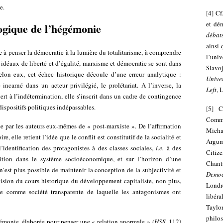
e.
[
4
]
Cf
et dém
logique de l’hégémonie
débat
ainsi 
 à penser la démocratie à la lumière du totalitarisme, à comprendre
l’univ
idéaux de liberté et d’égalité, marxisme et démocratie se sont dans
Sla
 Selon eux, cet échec historique découle d’une erreur analytique :
Unive
 incarné dans un acteur privilégié, le prolétariat. A l’inverse, la
Left
, 
t à l’indétermination, elle s’inscrit dans un cadre de contingence
 dispositifs politiques indépassables.
[
5
]
C
Commo
ée par les auteurs eux-mêmes de « post-marxiste ». De l’affirmation
Mich
re, elle retient l’idée que le conflit est constitutif de la socialité et
Argum
 l’identification des protagonistes à des classes sociales,
i.e.
à des
Citiz
ition dans le système socioéconomique, et sur l’horizon d’une
Chant
 n’est plus possible de maintenir la conception de la subjectivité et
Democ
vision du cours historique du développement capitaliste, non plus,
Londr
 comme société transparente de laquelle les antagonismes ont
libér
Taylo
philo
émonie, élaborée pour penser une « relation anormale » (
HSS
, 112)