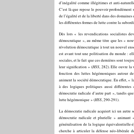
d’inégalité comme illégitimes et anti-naturell
C’est là que repose le pouvoir profondément s
de l’égalité et de la liberté dans des domaines
les différentes formes de lutte contre la subord
Dès lors « les revendications socialistes d
démocratique », au même titre que les « no
révolution démocratique à tout un nouvel ense
est avant tout une politisation du monde : elle
sociales, et le fait que ces dernières sont touj
leur signification » (
HSS
, 282). Elle ouvre la 
fonction des luttes hégémoniques autour de l
animent la société démocratique. En effet, « l
à des logiques politiques aussi différentes 
démocratie radicale d’autre part », tandis que
lutte hégémonique » (
HSS
, 290-291).
La démocratie radicale acquiert ici un autre s
démocratie radicale et plurielle » animant
généralisation de la logique équivalentielle-é
cherche à articuler la défense néo-libérale 