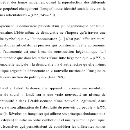
 début des temps modernes, quand la reproduction des différents
de perpétuel changement [lorsque] toute identité sociale devient le
ues articulatoires » (
HSS
, 249-250).
roquement la démocratie procède d’un jeu hégémonique par lequel
 humaine. L’idée même de démocratie ne s’impose qu’à travers une
re symbolique : « l’autonomisation […] n’est pas l’effet structurel
pratiques articulatoires précises qui construisent cette autonomie.
e, l’autonomie est une forme de construction hégémonique […]
et étendue que dans les termes d’une lutte hégémonique » (
HSS
, p.
émocratie radicale : la démocratie n’a d’autre racine qu’elle-même,
itique érigeant la démocratie en « nouvelle matrice de l’imaginaire
la construction du politique » (
HSS
, 269).
Furet et Lefort, la démocratie apparaît ici comme une révolution
on du social » fondé sur « une vraie nouveauté au niveau de
continuité : dans l’établissement d’une nouvelle légitimité, dans
vers « son affirmation de l’absoluité du pouvoir du peuple » (
HSS
,
ue (la Révolution française) qui affirme ses principes fondamentaux
 citoyen) et initie un ordre symbolique et une dynamique politique.
 discursives qui permettraient de considérer les différentes formes