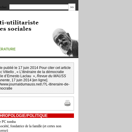
cher :
TÉRATURE
icle publié le 17 juin 2014 Pour citer cet article
c Vitiello
, « L’itinéraire de la démocratie
ale d’Ernesto Laclau »,
Revue du MAUSS
nente
, 17 juin 2014 [en ligne].
://www.journaldumauss.net
/
./?L-itineraire-de-
mocratie
HROPOLOGIE/POLITIQUE
le PC tomba
ociété, fondatrice de la famille (et certes non
verse)