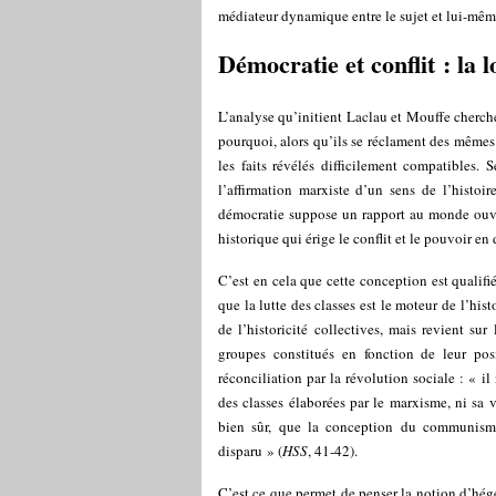
médiateur dynamique entre le sujet et lui-mêm
Démocratie et conflit : la 
L’analyse qu’initient Laclau et Mouffe cherche
pourquoi, alors qu’ils se réclament des mêmes 
les faits révélés difficilement compatibles.
l’affirmation marxiste d’un sens de l’histoire
démocratie suppose un rapport au monde ouver
historique qui érige le conflit et le pouvoir en
C’est en cela que cette conception est qualifi
que la lutte des classes est le moteur de l’histoi
de l’historicité collectives, mais revient sur
groupes constitués en fonction de leur pos
réconciliation par la révolution sociale : « il
des classes élaborées par le marxisme, ni sa 
bien sûr, que la conception du communisme
disparu » (
HSS
, 41-42).
C’est ce que permet de penser la notion d’hég