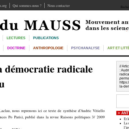
.org
Qui sommes-nous ?
Nous contacter
Recher
LECTURES
PUBLICATIONS
DOCTRINE
ANTHROPOLOGIE
PSYCHANALYSE
ART ET LIT
la démocratie radicale
// Art
:
Audri
radic
u
perma
https
la-de
clau, nous reprenons ici ce texte de synthèse d’Audric Vitiello
>
ANT
ences Po Paris), publié dans la revue Raisons politiques 3/ 2009
Et 
La s
l’in