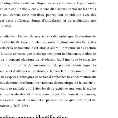
’idéologie libérale-démocratique, mais au contraire de l’approfondir
dicale et plurielle », car « le sens du discours libéral sur les droits
et tout comme cette non-fixité permet leur articulation avec des
et aussi différentes formes d’articulation et de redéfinition qui
302-304).
tre radicale : l’échec du marxisme a démontré que l’extension de
e s’effectue de façon unilatérale, contre le pluralisme des lieux, des
caliser la démocratie, c’est alors d’abord l’introduire dans l’action
s luttes et admettre que le changement pour la démocratie s’effectue
au « concept classique de révolution [qui] implique le caractère
stitution d’un point de concentration du pouvoir depuis lequel la
sée », et d’affirmer au contraire « le caractère processuel de toute
n des espaces politiques et le fait d’empêcher la concentration du
ons de toute transformation vraiment démocratique de la société »
cratique radicale doit éviter les deux extrêmes que sont le mythe
sme positiviste des réformistes sans projet. Ce moment de tension,
e essentiellement incomplet et précaire, est ce que tout projet de
aliser » (
HSS
, 325).
’action comme identification