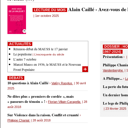
Alain Caillé - Avez-vous de
LECTURE DU MOIS
| 1er octobre 2025
ACTUALITÉS
DOSSIER : HO
Réunion-débat du MAUSS le 17 janvier
1967-2024)
Le populisme
| L’escroquerie du siècle
Présentation
› |
L’autre 7 octobre
Marcel Mauss en 1936, le MAUSS et le Nouveau
Philippe Chania
Front Populaire
Vandenberghe
| 1
A Philippe...
DÉBATS
›
L
10 questions à Alain Caillé
›
Valéry Rasplus
| 30 avril
La perte du fut
2025
Un dernier ho
Ne dites plus « premiers de cordée », mais
« passeurs de témoin » !
›
Florian Villain-Carapella
| 28
Le legs de Phil
août 2018
| 23 février 2025
Sur Violence dans la raison. Conflit et cruauté
›
Philippe Chanial
| 28 août 2018