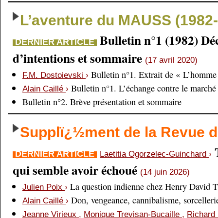
L’aventure du MAUSS (1982-
Bulletin n°1 (1982) Dé
DERNIER ARTICLE
d’intentions et sommaire
(17 avril 2020)
Bulletin n°1. Extrait de « L’homme 
F.M. Dostoievski
›
Bulletin n°1. L’échange contre le marché
Alain Caillé
›
Bulletin n°2. Brève présentation et sommaire
Supplï¿½ment de la Revue
DERNIER ARTICLE
Laetitia Ogorzelec-Guinchard
›
qui semble avoir échoué
(14 juin 2026)
La question indienne chez Henry David 
Julien Poix
›
Don, vengeance, cannibalisme, sorcellerie,
Alain Caillé
›
Jeanne Virieux
,
Monique Trevisan-Bucaille
,
Richard 