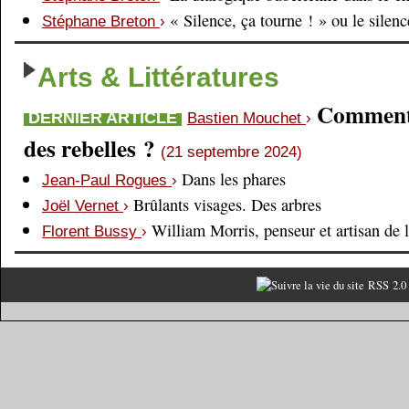
« Silence, ça tourne ! » ou le silen
Stéphane Breton
›
Arts & Littératures
Comment é
DERNIER ARTICLE
Bastien Mouchet
›
des rebelles ?
(21 septembre 2024)
Dans les phares
Jean-Paul Rogues
›
Brûlants visages. Des arbres
Joël Vernet
›
William Morris, penseur et artisan de 
Florent Bussy
›
RSS 2.0