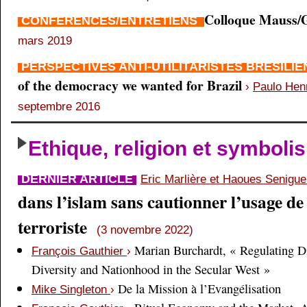
Colloque Mauss/G
CONFÉRENCES/ENTRETIENS
mars 2019
PERSPECTIVES ANTI-UTILITARISTES BRÉSILI
of the democracy we wanted for Brazil
›
Paulo Hen
septembre 2016
Ethique, religion et symboli
DERNIER ARTICLE
Eric Marlière et Haoues Senigu
dans l’islam sans cautionner l’usage de 
terroriste
(3 novembre 2022)
Marian Burchardt, « Regulating Di
François Gauthier
›
Diversity and Nationhood in the Secular West »
De la Mission à l’Evangélisation
Mike Singleton
›