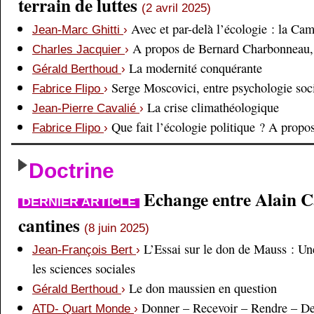
terrain de luttes
(2 avril 2025)
Avec et par-delà l’écologie : la Ca
Jean-Marc Ghitti
›
A propos de Bernard Charbonneau, 
Charles Jacquier
›
La modernité conquérante
Gérald Berthoud
›
Serge Moscovici, entre psychologie soci
Fabrice Flipo
›
La crise climathéologique
Jean-Pierre Cavalié
›
Que fait l’écologie politique ? A prop
Fabrice Flipo
›
Doctrine
Echange entre Alain Cai
DERNIER ARTICLE
cantines
(8 juin 2025)
L’Essai sur le don de Mauss : Un
Jean-François Bert
›
les sciences sociales
Le don maussien en question
Gérald Berthoud
›
Donner – Recevoir – Rendre – D
ATD- Quart Monde
›