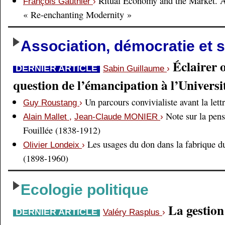
Ritual Economy and the Market. 
François Gauthier
›
« Re-enchanting Modernity »
Association, démocratie et s
Éclairer 
DERNIER ARTICLE
Sabin Guillaume
›
question de l’émancipation à l’Universi
Un parcours convivialiste avant la lett
Guy Roustang
›
Note sur la pens
Alain Mallet
,
Jean-Claude MONIER
›
Fouillée (1838-1912)
Les usages du don dans la fabrique d
Olivier Londeix
›
(1898-1960)
Ecologie politique
La gestio
DERNIER ARTICLE
Valéry Rasplus
›