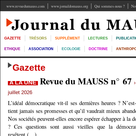
www.revuedumauss.com
www.jornaldomauss.org
Qui sommes-nous ?
No
GAZETTE
TRÉSORS
SUPPLÉMENT
LECTURES
PUBLICAT
ETHIQUE
ASSOCIATION
ECOLOGIE
DOCTRINE
ANTHROPO
Gazette
Revue du MAUSS n° 67
A LA UNE
juillet 2026
L’idéal démocratique vit-il ses dernières heures ? N’est
tient jamais ses promesses et qu’il vaudrait mieux aband
Nos sociétés peuvent-elles encore espérer échapper à la do
? Ces questions sont aussi vieilles que la démocra
revêtent (…)