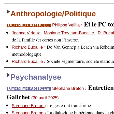
Anthropologie/Politique
Et le PC 
DERNIER ARTICLE
Philippe Velilla
›
Jeanne Virieux
,
Monique Trevisan-Bucaille
,
R. Bucai
de la famille (et certes non l’inverse)
De Van Gennep à Leach via Róheim 
Richard Bucaille
›
méthodologique
Société segmentaire, société étatiqu
Richard Bucaille
›
Psychanalyse
Entretien
DERNIER ARTICLE
Stéphane Breton
›
Galichet
(30 avril 2025)
Le geste qui transforme
Stéphane Breton
›
La dialogique bubérienne dans le c
Stéphane Breton
›