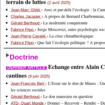
terrain de luttes
(2 avril 2025)
Avec et par-delà l’écologie : la Ca
Jean-Marc Ghitti
›
A propos de Bernard Charbonneau, 
Charles Jacquier
›
La modernité conquérante
Gérald Berthoud
›
Serge Moscovici, entre psychologie soci
Fabrice Flipo
›
La crise climathéologique
Jean-Pierre Cavalié
›
Que fait l’écologie politique ? A prop
Fabrice Flipo
›
Doctrine
Echange entre Alain Cai
DERNIER ARTICLE
cantines
(8 juin 2025)
L’Essai sur le don de Mauss : Un
Jean-François Bert
›
les sciences sociales
Le don maussien en question
Gérald Berthoud
›
Donner – Recevoir – Rendre – D
ATD- Quart Monde
›