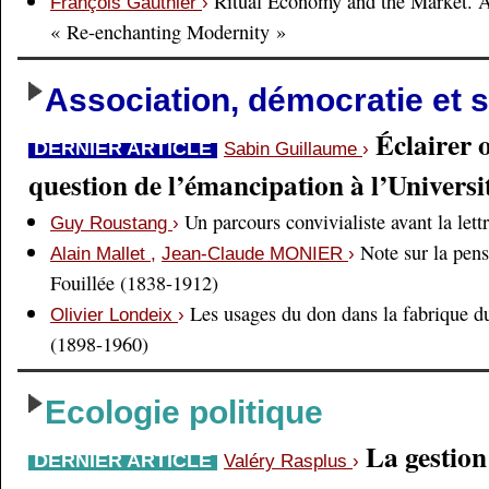
Ritual Economy and the Market. 
François Gauthier
›
« Re-enchanting Modernity »
Association, démocratie et s
Éclairer 
DERNIER ARTICLE
Sabin Guillaume
›
question de l’émancipation à l’Universi
Un parcours convivialiste avant la lett
Guy Roustang
›
Note sur la pens
Alain Mallet
,
Jean-Claude MONIER
›
Fouillée (1838-1912)
Les usages du don dans la fabrique d
Olivier Londeix
›
(1898-1960)
Ecologie politique
La gestio
DERNIER ARTICLE
Valéry Rasplus
›