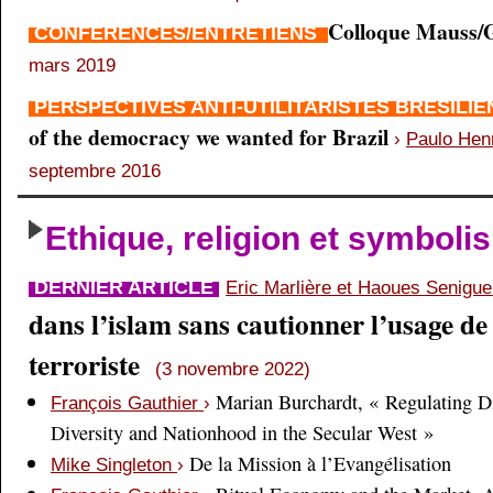
Colloque Mauss/G
CONFÉRENCES/ENTRETIENS
mars 2019
PERSPECTIVES ANTI-UTILITARISTES BRÉSILI
of the democracy we wanted for Brazil
›
Paulo Hen
septembre 2016
Ethique, religion et symboli
DERNIER ARTICLE
Eric Marlière et Haoues Senigu
dans l’islam sans cautionner l’usage de 
terroriste
(3 novembre 2022)
Marian Burchardt, « Regulating Di
François Gauthier
›
Diversity and Nationhood in the Secular West »
De la Mission à l’Evangélisation
Mike Singleton
›