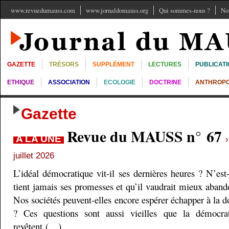
www.revuedumauss.com
www.jornaldomauss.org
Qui sommes-nous ?
No
GAZETTE
TRÉSORS
SUPPLÉMENT
LECTURES
PUBLICAT
ETHIQUE
ASSOCIATION
ECOLOGIE
DOCTRINE
ANTHROPO
Gazette
Revue du MAUSS n° 67
A LA UNE
juillet 2026
L’idéal démocratique vit-il ses dernières heures ? N’est
tient jamais ses promesses et qu’il vaudrait mieux aband
Nos sociétés peuvent-elles encore espérer échapper à la do
? Ces questions sont aussi vieilles que la démocra
revêtent (…)