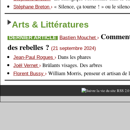
« Silence, ça tourne ! » ou le silen
Stéphane Breton
›
Arts & Littératures
Comment é
DERNIER ARTICLE
Bastien Mouchet
›
des rebelles ?
(21 septembre 2024)
Dans les phares
Jean-Paul Rogues
›
Brûlants visages. Des arbres
Joël Vernet
›
William Morris, penseur et artisan de 
Florent Bussy
›
RSS 2.0