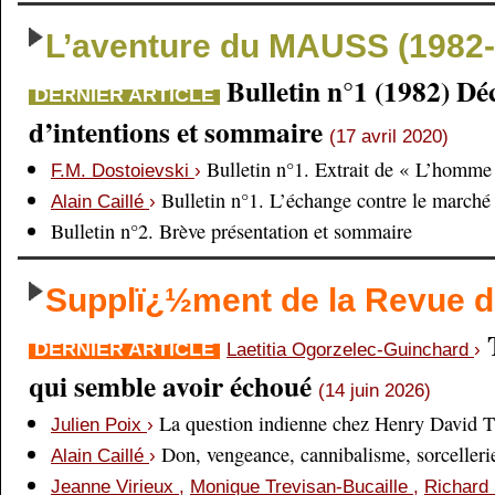
L’aventure du MAUSS (1982-
Bulletin n°1 (1982) Dé
DERNIER ARTICLE
d’intentions et sommaire
(17 avril 2020)
Bulletin n°1. Extrait de « L’homme 
F.M. Dostoievski
›
Bulletin n°1. L’échange contre le marché
Alain Caillé
›
Bulletin n°2. Brève présentation et sommaire
Supplï¿½ment de la Revue
DERNIER ARTICLE
Laetitia Ogorzelec-Guinchard
›
qui semble avoir échoué
(14 juin 2026)
La question indienne chez Henry David 
Julien Poix
›
Don, vengeance, cannibalisme, sorcellerie,
Alain Caillé
›
Jeanne Virieux
,
Monique Trevisan-Bucaille
,
Richard 