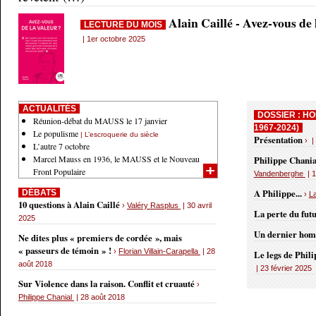
Alain Caillé - Avez-vous de
LECTURE DU MOIS
| 1er octobre 2025
ACTUALITÉS
DOSSIER : HO
Réunion-débat du MAUSS le 17 janvier
1967-2024)
Le populisme
| L’escroquerie du siècle
Présentation
› |
L’autre 7 octobre
Marcel Mauss en 1936, le MAUSS et le Nouveau
Philippe Chania
Front Populaire
Vandenberghe
| 1
A Philippe...
DÉBATS
›
L
10 questions à Alain Caillé
›
Valéry Rasplus
| 30 avril
La perte du fut
2025
Un dernier ho
Ne dites plus « premiers de cordée », mais
« passeurs de témoin » !
›
Florian Villain-Carapella
| 28
Le legs de Phil
août 2018
| 23 février 2025
Sur Violence dans la raison. Conflit et cruauté
›
Philippe Chanial
| 28 août 2018