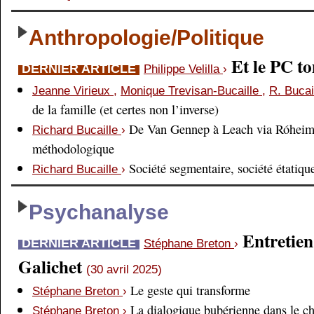
Anthropologie/Politique
Et le PC 
DERNIER ARTICLE
Philippe Velilla
›
Jeanne Virieux
,
Monique Trevisan-Bucaille
,
R. Bucai
de la famille (et certes non l’inverse)
De Van Gennep à Leach via Róheim 
Richard Bucaille
›
méthodologique
Société segmentaire, société étatiqu
Richard Bucaille
›
Psychanalyse
Entretien
DERNIER ARTICLE
Stéphane Breton
›
Galichet
(30 avril 2025)
Le geste qui transforme
Stéphane Breton
›
La dialogique bubérienne dans le c
Stéphane Breton
›