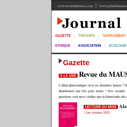
www.revuedumauss.com
www.jornaldomauss
GAZETTE
TRÉSORS
SUPPLÉMENT
ETHIQUE
ASSOCIATION
ECOLOGIE
Gazette
Revue du MAU
A LA UNE
L’idéal démocratique vit-il ses dernières heures ? N
abandonner une fois pour toutes ? Nos sociétés p
questions sont aussi vieilles que la démocratie ell
Ala
LECTURE DU MOIS
| 1er octobre 2025