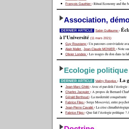
Ritual Economy and the 
François Gauthier
›
Association, démoc
Écl
DERNIER ARTICLE
Sabin Guillaume
›
à l’Université
(11 mars 2021)
Un parcours convivialiste avan
Guy Roustang
›
Note sur
Alain Mallet
,
Jean-Claude MONIER
›
Les usages du don dans la fa
Olivier Londeix
›
Ecologie politique
La g
DERNIER ARTICLE
Valéry Rasplus
›
Avec et par-delà l’écologie
Jean-Marc Ghitti
›
A propos de Bernard Charb
Charles Jacquier
›
La modernité conquérante
Gérald Berthoud
›
Serge Moscovici, entre psycholo
Fabrice Flipo
›
La crise climathéologiq
Jean-Pierre Cavalié
›
Que fait l’écologie politique 
Fabrice Flipo
›
Doctrine