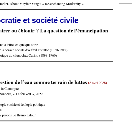
Market. About Mayfair Yang’s « Re-enchanting Modernity »
ratie et société civile
airer ou éblouir ? La question de l’émancipation
t la lettre, en quelque sorte
 la pensée sociale d’Alfred Fouillée (1838-1912)
brique du client chez Casino (1898-1960)
estion de l’eau comme terrain de luttes
(2 avril 2025)
 : la Camargue
onneau, « Le feu vert », 2022.
gie sociale et écologie politique
ue
? A propos de Bruno Latour