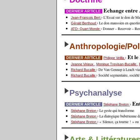
Echange entre A
DERNIER ARTICLE
L’Essai sur le don de Ma
Jean-François Bert
›
Le don maussien en questi
Gérald Berthoud
›
Donner – Recevoir – Re
ATD- Quart Monde
›
Anthropologie/Pol
Et l
DERNIER ARTICLE
Philippe Velilla
›
Jeanne Virieux
,
Monique Trevisan-Bucaille
,
De Van Gennep à Leach via
Richard Bucaille
›
Société segmentaire, société
Richard Bucaille
›
Psychanalyse
Ent
DERNIER ARTICLE
Stéphane Breton
›
Le geste qui transforme
Stéphane Breton
›
La dialogique bubérienne d
Stéphane Breton
›
« Silence, ça tourne ! » ou
Stéphane Breton
›
Arts & Littérature