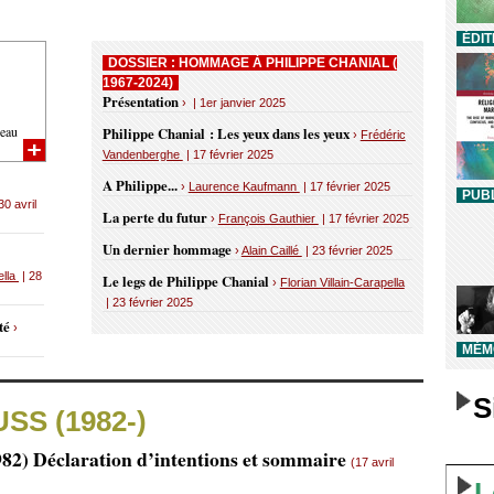
ÉDIT
DOSSIER : HOMMAGE À PHILIPPE CHANIAL (
1967-2024)
Présentation
› | 1er janvier 2025
eau
Philippe Chanial : Les yeux dans les yeux
›
Frédéric
Vandenberghe
| 17 février 2025
A Philippe...
›
Laurence Kaufmann
| 17 février 2025
PUBL
30 avril
La perte du futur
›
François Gauthier
| 17 février 2025
Un dernier hommage
›
Alain Caillé
| 23 février 2025
ella
| 28
Le legs de Philippe Chanial
›
Florian Villain-Carapella
| 23 février 2025
uté
›
MÉMO
S
USS (1982-)
982) Déclaration d’intentions et sommaire
(17 avril
L