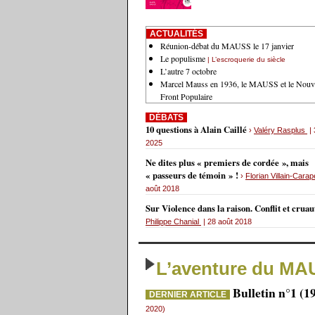
ACTUALITÉS
Réunion-débat du MAUSS le 17 janvier
Le populisme
| L’escroquerie du siècle
L’autre 7 octobre
Marcel Mauss en 1936, le MAUSS et le Nouv
Front Populaire
DÉBATS
10 questions à Alain Caillé
›
Valéry Rasplus
| 
2025
Ne dites plus « premiers de cordée », mais
« passeurs de témoin » !
›
Florian Villain-Carap
août 2018
Sur Violence dans la raison. Conflit et crua
Philippe Chanial
| 28 août 2018
L’aventure du MA
Bulletin n°1 (1
DERNIER ARTICLE
2020)