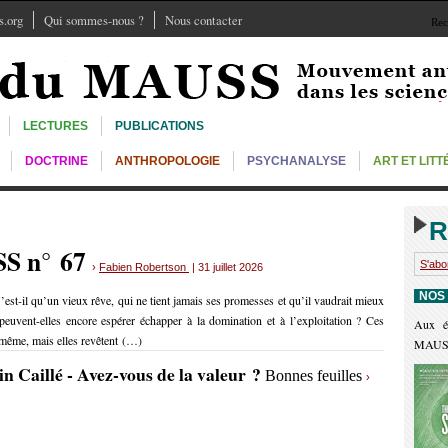
.org
Qui sommes-nous ?
Nous contacter
Rec
LECTURES
PUBLICATIONS
DOCTRINE
ANTHROPOLOGIE
PSYCHANALYSE
ART ET LIT
R
SS n° 67
S'abo
›
Fabien Robertson
| 31 juillet 2026
NOS
’est-il qu’un vieux rêve, qui ne tient jamais ses promesses et qu’il vaudrait mieux
euvent-elles encore espérer échapper à la domination et à l’exploitation ? Ces
Aux é
e-même, mais elles revêtent (…)
MAUS
in Caillé - Avez-vous de la valeur ?
Bonnes feuilles
›