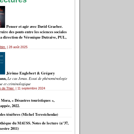
Penser et agir avec David Graeber.
uire des ponts entre les sciences sociales
 la direction de Véronique Dutraive, PUL,
Itim
| 28 août 2025
Jérôme Englebert & Grégory
ann,
Le cas Jonas. Essai de phénoménologie
ue et criminologique
e de Thier
| 11 septembre 2024
VES
 Mora, « Désastres touristiques »,
appée, 2022.
 des ténèbres (Michel Terestchenko)
othèque du MAUSS. Notes de lecture (n°37,
estre 2011)