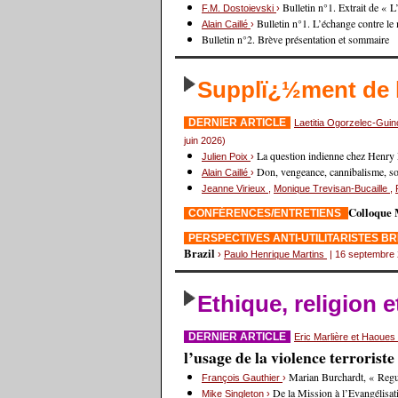
Bulletin n°1. Extrait de « 
F.M. Dostoievski
›
Bulletin n°1. L’échange contre le
Alain Caillé
›
Bulletin n°2. Brève présentation et sommaire
Supplï¿½ment de
DERNIER ARTICLE
Laetitia Ogorzelec-Gui
juin 2026)
La question indienne chez Henry
Julien Poix
›
Don, vengeance, cannibalisme, sorc
Alain Caillé
›
Jeanne Virieux
,
Monique Trevisan-Bucaille
,
Colloque 
CONFÉRENCES/ENTRETIENS
PERSPECTIVES ANTI-UTILITARISTES B
Brazil
›
Paulo Henrique Martins
| 16 septembre
Ethique, religion 
DERNIER ARTICLE
Eric Marlière et Haoue
l’usage de la violence terrorist
Marian Burchardt, « Regul
François Gauthier
›
De la Mission à l’Evangélisat
Mike Singleton
›