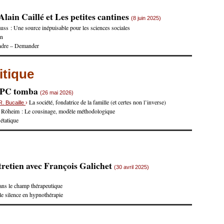
lain Caillé et Les petites cantines
(8 juin 2025)
uss : Une source inépuisable pour les sciences sociales
on
ndre – Demander
itique
e PC tomba
(26 mai 2026)
La société, fondatrice de la famille (et certes non l’inverse)
R. Bucaille
›
 Róheim : Le cousinage, modèle méthodologique
 étatique
retien avec François Galichet
(30 avril 2025)
ans le champ thérapeutique
 le silence en hypnothérapie
s