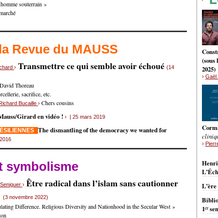
L’homme souterrain »
 marché
 la Revue du MAUSS
Constr
(sous
Transmettre ce qui semble avoir échoué
nchard
›
(14
2025)
›
Gaël 
 David Thoreau
ellerie, sacrifice, etc.
Chers cousins
Richard Bucaille
›
Mauss/Girard en vidéo !
› | 25 mars 2019
Corm
The dismantling of the democracy we wanted for
RÉSILIENNES
cliniq
 2016
›
Pierr
BRÈ
Henri
et symbolisme
L’Éch
Être radical dans l’islam sans cautionner
s Seniguer
›
L’ère
e
(3 novembre 2022)
Bibli
ating Difference. Religious Diversity and Nationhood in the Secular West »
er
1
sem
ion