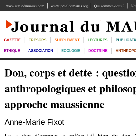
www.revuedumauss.com
www.jornaldomauss.org
Qui sommes-nous ?
Nou
GAZETTE
TRÉSORS
SUPPLÉMENT
LECTURES
PUBLICATI
ETHIQUE
ASSOCIATION
ECOLOGIE
DOCTRINE
ANTHROPO
Don, corps et dette : questi
anthropologiques et philoso
approche maussienne
Anne-Marie Fixot
Le « don d’organes » relève-t-il bien du don ?