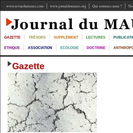
www.revuedumauss.com
www.jornaldomauss.org
Qui sommes-nous ?
No
GAZETTE
TRÉSORS
SUPPLÉMENT
LECTURES
PUBLICAT
ETHIQUE
ASSOCIATION
ECOLOGIE
DOCTRINE
ANTHROPO
Gazette