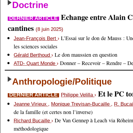
Doctrine
Echange entre Alain Cai
DERNIER ARTICLE
cantines
(8 juin 2025)
L’Essai sur le don de Mauss : Un
Jean-François Bert
›
les sciences sociales
Le don maussien en question
Gérald Berthoud
›
Donner – Recevoir – Rendre – D
ATD- Quart Monde
›
Anthropologie/Politique
Et le PC 
DERNIER ARTICLE
Philippe Velilla
›
Jeanne Virieux
,
Monique Trevisan-Bucaille
,
R. Bucai
de la famille (et certes non l’inverse)
De Van Gennep à Leach via Róheim 
Richard Bucaille
›
méthodologique