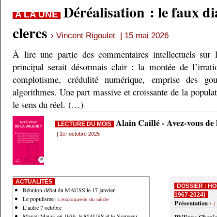
Déréalisation : le faux d
A LA UNE
clercs
›
Vincent Rigoulet
| 15 mai 2026
À lire une partie des commentaires intellectuels sur 
principal serait désormais clair : la montée de l’irrati
complotisme, crédulité numérique, emprise des gou
algorithmes. Une part massive et croissante de la populati
le sens du réel. (…)
Alain Caillé - Avez-vous de
LECTURE DU MOIS
| 1er octobre 2025
ACTUALITÉS
DOSSIER : HO
Réunion-débat du MAUSS le 17 janvier
1967-2024)
Le populisme
| L’escroquerie du siècle
Présentation
› |
L’autre 7 octobre
Marcel Mauss en 1936, le MAUSS et le Nouveau