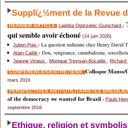
Supplï¿½ment de la Revue
DERNIER ARTICLE
Laetitia Ogorzelec-Guinchard
›
qui semble avoir échoué
(14 juin 2026)
La question indienne chez Henry David 
Julien Poix
›
Don, vengeance, cannibalisme, sorcellerie,
Alain Caillé
›
Jeanne Virieux
,
Monique Trevisan-Bucaille
,
Richard 
Colloque Mauss/G
CONFÉRENCES/ENTRETIENS
mars 2019
PERSPECTIVES ANTI-UTILITARISTES BRÉSILI
of the democracy we wanted for Brazil
›
Paulo Hen
septembre 2016
Ethique, religion et symboli