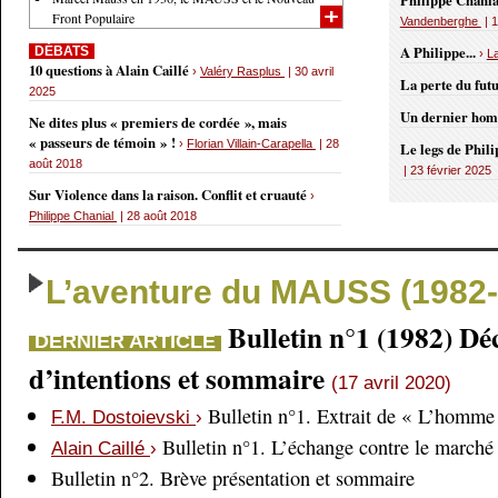
Philippe Chania
Front Populaire
Vandenberghe
| 1
A Philippe...
DÉBATS
›
L
10 questions à Alain Caillé
›
Valéry Rasplus
| 30 avril
La perte du fut
2025
Un dernier ho
Ne dites plus « premiers de cordée », mais
« passeurs de témoin » !
›
Florian Villain-Carapella
| 28
Le legs de Phil
août 2018
| 23 février 2025
Sur Violence dans la raison. Conflit et cruauté
›
Philippe Chanial
| 28 août 2018
L’aventure du MAUSS (1982-
Bulletin n°1 (1982) Dé
DERNIER ARTICLE
d’intentions et sommaire
(17 avril 2020)
Bulletin n°1. Extrait de « L’homme 
F.M. Dostoievski
›
Bulletin n°1. L’échange contre le marché
Alain Caillé
›
Bulletin n°2. Brève présentation et sommaire