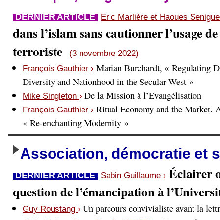
DERNIER ARTICLE
Eric Marlière et Haoues Senigu
dans l’islam sans cautionner l’usage de 
terroriste
(3 novembre 2022)
Marian Burchardt, « Regulating Di
François Gauthier
›
Diversity and Nationhood in the Secular West »
De la Mission à l’Evangélisation
Mike Singleton
›
Ritual Economy and the Market. 
François Gauthier
›
« Re-enchanting Modernity »
Association, démocratie et s
Éclairer 
DERNIER ARTICLE
Sabin Guillaume
›
question de l’émancipation à l’Universi
Un parcours convivialiste avant la lett
Guy Roustang
›