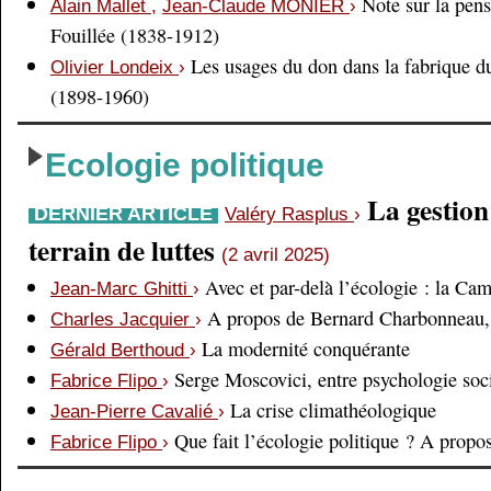
Note sur la pens
Alain Mallet
,
Jean-Claude MONIER
›
Fouillée (1838-1912)
Les usages du don dans la fabrique d
Olivier Londeix
›
(1898-1960)
Ecologie politique
La gestio
DERNIER ARTICLE
Valéry Rasplus
›
terrain de luttes
(2 avril 2025)
Avec et par-delà l’écologie : la Ca
Jean-Marc Ghitti
›
A propos de Bernard Charbonneau, 
Charles Jacquier
›
La modernité conquérante
Gérald Berthoud
›
Serge Moscovici, entre psychologie soci
Fabrice Flipo
›
La crise climathéologique
Jean-Pierre Cavalié
›
Que fait l’écologie politique ? A prop
Fabrice Flipo
›