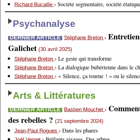
Société segmentaire, société étatiqu
Richard Bucaille
›
Psychanalyse
Entretien
DERNIER ARTICLE
Stéphane Breton
›
Galichet
(30 avril 2025)
Le geste qui transforme
Stéphane Breton
›
La dialogique bubérienne dans le c
Stéphane Breton
›
« Silence, ça tourne ! » ou le silen
Stéphane Breton
›
Arts & Littératures
Comment é
DERNIER ARTICLE
Bastien Mouchet
›
des rebelles ?
(21 septembre 2024)
Dans les phares
Jean-Paul Rogues
›
Brûlants visages. Des arbres
Joël Vernet
›