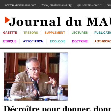
www.revuedumauss.com
www.jornaldomauss.org
Qui sommes-nous ?
Nou
GAZETTE
TRÉSORS
SUPPLÉMENT
LECTURES
PUBLICATI
ETHIQUE
ASSOCIATION
ECOLOGIE
DOCTRINE
ANTHROPO
Décroître pour donner, don