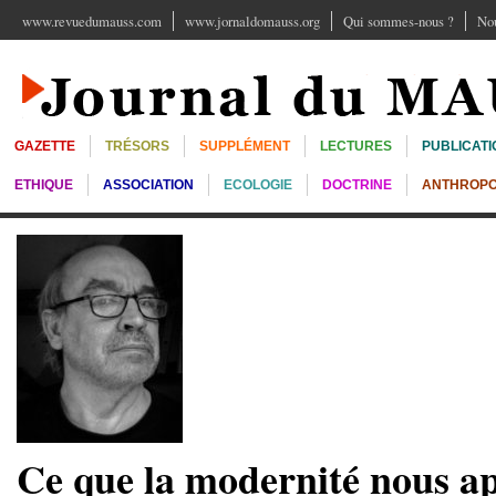
www.revuedumauss.com
www.jornaldomauss.org
Qui sommes-nous ?
Nou
GAZETTE
TRÉSORS
SUPPLÉMENT
LECTURES
PUBLICATI
ETHIQUE
ASSOCIATION
ECOLOGIE
DOCTRINE
ANTHROPO
Ce que la modernité nous a