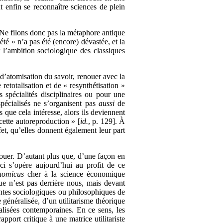
 enfin se reconnaître sciences de plein
s. Ne filons donc pas la métaphore antique
té » n’a pas été (encore) dévastée, et la
r l’ambition sociologique des classiques
d’atomisation du savoir, renouer avec la
totalisation et de « resynthétisation »
 spécialités disciplinaires ou pour une
 spécialisés ne s’organisent pas
aussi
de
 que cela intéresse, alors ils deviennent
 cette autoreproduction » [
id.
, p. 129]. À
fet, qu’elles donnent également leur part
jouer. D’autant plus que, d’une façon en
ci s’opère aujourd’hui au profit de ce
nomicus
cher à la science économique
 n’est pas derrière nous, mais devant
iantes sociologiques ou philosophiques de
 généralisée, d’un utilitarisme théorique
alisées contemporaines. En ce sens, les
port critique à une matrice utilitariste