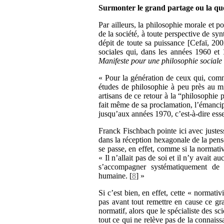
Surmonter le grand partage ou la que
Par ailleurs, la philosophie morale et p
de la société, à toute perspective de sy
dépit de toute sa puissance [Cefaï, 200
sociales qui, dans les années 1960 et 
Manifeste pour une philosophie sociale 
« Pour la génération de ceux qui, com
études de philosophie à peu près au mi
artisans de ce retour à la “philosophie p
fait même de sa proclamation, l’émancipa
jusqu’aux années 1970, c’est-à-dire esse
Franck Fischbach pointe ici avec justes
dans la réception hexagonale de la pens
se passe, en effet, comme si la normativ
« Il n’allait pas de soi et il n’y avait
s’accompagner systématiquement de 
humaine.
[
8
]
»
Si c’est bien, en effet, cette « normativ
pas avant tout remettre en cause ce gr
normatif, alors que le spécialiste des sci
tout ce qui ne relève pas de la connaissa