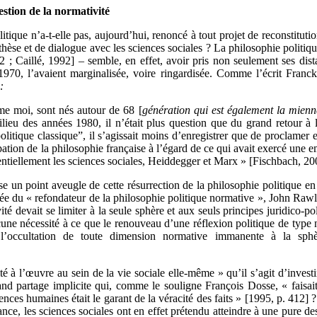
stion de la normativité
olitique n’a-t-elle pas, aujourd’hui, renoncé à tout projet de reconstitu
nthèse et de dialogue avec les sciences sociales ? La philosophie politiq
2 ; Caillé, 1992] – semble, en effet, avoir pris non seulement ses dis
1970, l’avaient marginalisée, voire ringardisée. Comme l’écrit Fran
:
me moi, sont nés autour de 68 [
génération qui est également la mienn
lieu des années 1980, il n’était plus question que du grand retour à 
olitique classique”, il s’agissait moins d’enregistrer que de proclamer e
tion de la philosophie française à l’égard de ce qui avait exercé une e
ntiellement les sciences sociales, Heiddegger et Marx » [Fischbach, 2009
se un point aveugle de cette résurrection de la philosophie politique
ée du « refondateur de la philosophie politique normative », John Rawls
ité devait se limiter à la seule sphère et aux seuls principes juridico-p
 aucune nécessité à ce que le renouveau d’une réflexion politique de type
l’occultation de toute dimension normative immanente à la sphèr
ité à l’œuvre au sein de la vie sociale elle-même » qu’il s’agit d’investi
and partage implicite qui, comme le souligne François Dosse, « faisa
ences humaines était le garant de la véracité des faits » [1995, p. 412] ?
nce, les sciences sociales ont en effet prétendu atteindre à une pure descr