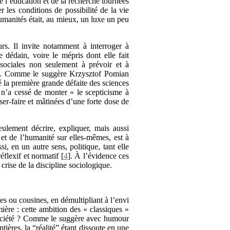
 l’éducation et de la recherche tournées
r les conditions de possibilité de la vie
manités était, au mieux, un luxe un peu
rs. Il invite notamment à interroger à
e dédain, voire le mépris dont elle fait
sociales non seulement à prévoir et à
nde. Comme le suggère Krzysztof Pomian
 la première grande défaite des sciences
, n’a cessé de monter « le scepticisme à
sser-faire et mâtinées d’une forte dose de
ulement décrire, expliquer, mais aussi
é et de l’humanité sur elles-mêmes, est à
ssi, en un autre sens, politique, tant elle
éflexif et normatif
[
4
]
. À l’évidence ces
crise de la discipline sociologique.
es ou cousines, en démultipliant à l’envi
mière : cette ambition des « classiques »
 société ? Comme le suggère avec humour
ières, la “réalité” étant dissoute en une