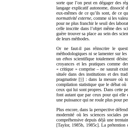
sorte que l’on peut en dégager des règ
langage explicatif autonome, dissocié 
eux-mêmes de ce qu’ils sont, de ce qu’
normativité externe
, comme si les valeu
pour ne plus franchir le seuil des labor
celle inscrite dans l’objet même des sc
guère trouver sa place au sein des scien
de leurs méthodes.
Or ne faut-il pas réinscrire le ques
méthodologiques ni se lamenter sur les
un
ethos
scientifique totalement désinc
croyances et les pratiques comme des
« critique » comprise – ne saurait ex
située dans des institutions et des tra
pragmatiste
[
9
]
: dans la mesure où to
compilation statistique que le débat où 
ceux qui lui sont propres. Dans cette pe
font autant que par ceux pour qui elle
une puissance qui ne roule plus pour pe
Plus encore, dans la perspective défend
modernité où les sciences sociales pr
compréhensive depuis déjà une trentain
[Taylor, 1985b, 1985c]. La prétention 