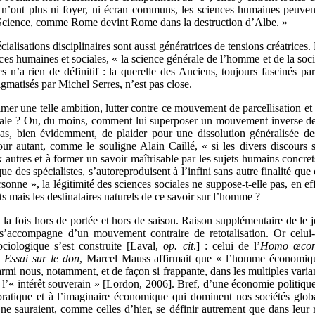
i n’ont plus ni foyer, ni écran communs, les sciences humaines peuvent
la Science, comme Rome devint Rome dans la destruction d’Albe. »
cialisations disciplinaires sont aussi génératrices de tensions créatrice
nces humaines et sociales, « la science générale de l’homme et de la socié
s n’a rien de définitif : la querelle des Anciens, toujours fascinés pa
igmatisés par Michel Serres, n’est pas close.
mer une telle ambition, lutter contre ce mouvement de parcellisation et 
rale ? Ou, du moins, comment lui superposer un mouvement inverse de re
 pas, bien évidemment, de plaider pour une dissolution généralisée des
. Pour autant, comme le souligne Alain Caillé, « si les divers discours
 autres et à former un savoir maîtrisable par les sujets humains concrets
ue des spécialistes, s’autoreproduisent à l’infini sans autre finalité que
onne », la légitimité des sciences sociales ne suppose-t-elle pas, en ef
ts mais les destinataires naturels de ce savoir sur l’homme ?
à la fois hors de portée et hors de saison. Raison supplémentaire de le 
s’accompagne d’un mouvement contraire de retotalisation. Or celui-
ociologique s’est construite [Laval,
op. cit
.] : celui de l’
Homo œco
x
Essai sur le don
, Marcel Mauss affirmait que « l’homme économique
parmi nous, notamment, et de façon si frappante, dans les multiples var
e l’« intérêt souverain » [Lordon, 2006]. Bref, d’une économie politique
 pratique et à l’imaginaire économique qui dominent nos sociétés glob
 sauraient, comme celles d’hier, se définir autrement que dans leur rap