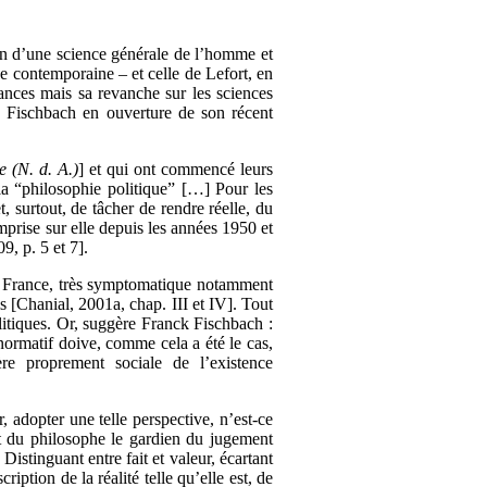
tion d’une science générale de l’homme et
ue contemporaine – et celle de Lefort, en
tances mais sa revanche sur les sciences
ck Fischbach en ouverture de son récent
e (N. d. A.)
] et qui ont commencé leurs
la “philosophie politique” […] Pour les
t, surtout, de tâcher de rendre réelle, du
mprise sur elle depuis les années 1950 et
, p. 5 et 7].
 en France, très symptomatique notamment
 [Chanial, 2001a, chap. III et IV]. Tout
olitiques. Or, suggère Franck Fischbach :
 normatif doive, comme cela a été le cas,
e proprement sociale de l’existence
r, adopter une telle perspective, n’est-ce
it du philosophe le gardien du jugement
 Distinguant entre fait et valeur, écartant
iption de la réalité telle qu’elle est, de