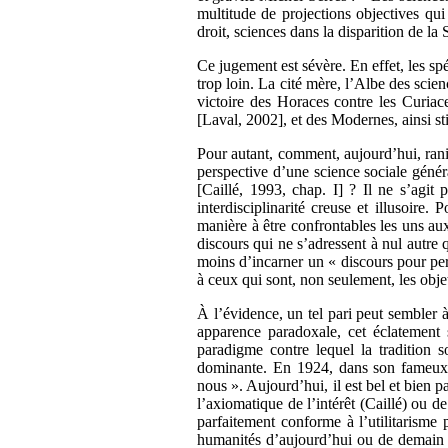
multitude de projections objectives qu
droit, sciences dans la disparition de 
Ce jugement est sévère. En effet, les spé
trop loin. La cité mère, l’Albe des scie
victoire des Horaces contre les Curiace
[Laval, 2002], et des Modernes, ainsi st
Pour autant, comment, aujourd’hui, rani
perspective d’une science sociale géné
[Caillé, 1993, chap. I] ? Il ne s’agit
interdisciplinarité creuse et illusoire
manière à être confrontables les uns aux
discours qui ne s’adressent à nul autre q
moins d’incarner un « discours pour pers
à ceux qui sont, non seulement, les obje
À l’évidence, un tel pari peut sembler 
apparence paradoxale, cet éclatement 
paradigme contre lequel la tradition s
dominante. En 1924, dans son fameu
nous ». Aujourd’hui, il est bel et bien 
l’axiomatique de l’intérêt (Caillé) ou d
parfaitement conforme à l’utilitarisme
humanités d’aujourd’hui ou de demain ne