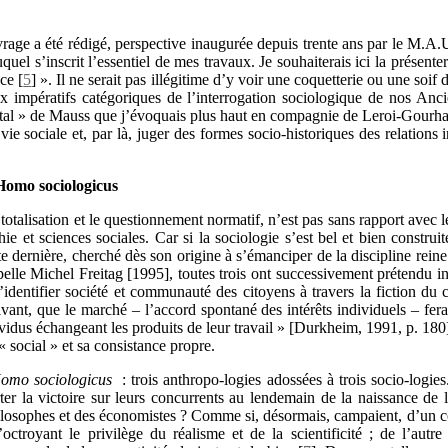
vrage a été rédigé, perspective inaugurée depuis trente ans par le M.A.
uquel s’inscrit l’essentiel de mes travaux. Je souhaiterais ici la présen
nce
[
5
]
». Il ne serait pas illégitime d’y voir une coquetterie ou une soif d
 impératifs catégoriques de l’interrogation sociologique de nos Ancie
tal » de Mauss que j’évoquais plus haut en compagnie de Leroi-Gourh
vie sociale et, par là, juger des formes socio-historiques des relation
omo sociologicus
totalisation et le questionnement normatif, n’est pas sans rapport avec l
hie et sciences sociales. Car si la sociologie s’est bel et bien constru
te dernière, cherché dès son origine à s’émanciper de la discipline rein
lle Michel Freitag [1995], toutes trois ont successivement prétendu inc
d’identifier société et communauté des citoyens à travers la fiction du 
uivant, que le marché – l’accord spontané des intérêts individuels – ferai
ividus échangeant les produits de leur travail » [Durkheim, 1991, p. 180
 social » et sa consistance propre.
omo sociologicus
: trois anthropo-logies adossées à trois socio-logies.
r la victoire sur leurs concurrents au lendemain de la naissance de la 
hilosophes et des économistes ? Comme si, désormais, campaient, d’un c
octroyant le privilège du réalisme et de la scientificité ; de l’autr