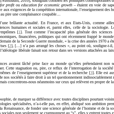
[Nussbaum, 2010], soulignait combien les politiques contemporaines de
for profit
ou
education for economic growth
– étaient en voie de sape
 aux exigences de la compétition internationale, l’enseignement des hu
, au pire une complaisance coupable…
’une brûlante actualité. En France, et aux Etats-Unis, comme ailleu
iences humaines et sociales et, parmi elles, celle de la sociologie. L
symptômes
[
1
]
. Tout comme l’incapacité plus générale des sciences 
conomiques, financières, politiques qui ont récemment frappé le mo
endemain de la Seconde Guerre mondiale, « la crise des années 1970 a été
rises
[
2
]
, […] n’a pas arrangé les choses », au point où, souligne-t-il
l’idéologie libérale faisait son retour dans ses versions attachées au lai
nces avaient lâché prise face au monde qu’elles prétendaient non se
er. Cette stagnation ou, pire, ce reflux de l’interrogation de la sociét
s mêmes de l’enseignement supérieur et de la recherche
[
3
]
. Elle est au
de nos sociétés à faire droit à un tel questionnement indissociablement r
, mais concentrons-nous néanmoins sur ceux qui relèvent en propre de la 
ophie, de marquer sa différence avec toutes disciplines pourtant voisin
iologies spécialisées, n’a-t-elle pas, en effet, abdiqué son ambition pre
e la Renaissance, de fonder une science générale de l’homme et de la
s sociales non seulement se cramponnent au “s”, elles y entrent toutes ent