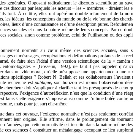
les générales. Opposant radicalement le discours scientifique au sa
de ces discours par lesquels les acteurs – les « membres » diraient le
ils font. À ce titre, elles ont opéré un double refoulement de la norm
rs, les idéaux, les conceptions du monde ou de la vie bonne des cherche
atoires, lieux d’une connaissance et d’une description pures. Refoulement
iences sociales et dans la nature même de leurs concepts. Par ce doub
ces sociales, sinon comme problème, celui de l’utilisation ou des applica
tionnement normatif au cœur même des sciences sociales, sans s’a
 usages et mésusages, récupérations et déformations profanes de la rec
arné, de faire sien l’idéal d’une version scientifique de la « caméra
 entomologistes » [Gosselin, 1992], ne faut-il pas rappeler qu’auc
ister dans un vide moral, qu’elle présuppose une appartenance à une 
ditions spécifiques ? Robert N. Bellah et ses collaborateurs l’avaien
ute recherche est
publique
, son horizon est moins l’observation dése
le chercheur doit s’appliquer à clarifier tant les présupposés de ceux 
rspective, l’exigence d’autoréflexion n’est que la condition d’une réap
 est faite. Cette exigence s’impose ainsi comme l’ultime butée contr
rsonne, mais pour (et sur) elle-même.
ue dans cet ouvrage, l’exigence normative n’est pas seulement corréla
ennent leur origine. Elle affirme, dans le prolongement du tournan
e d’années, que cette normativité est inscrite dans la nature même des
de ces sciences à constituer un métalangage occupant ce lieu surplomb