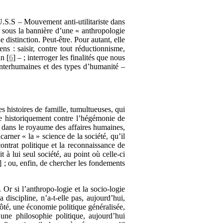
U.S.S – Mouvement anti-utilitariste dans
ter sous la bannière d’une « anthropologie
e distinction. Peut-être. Pour autant, elle
ns : saisir, contre tout réductionnisme,
an
[
6
]
– ; interroger les finalités que nous
s interhumaines et des types d’humanité –
es histoires de famille, tumultueuses, qui
ite historiquement contre l’hégémonie de
e dans le royaume des affaires humaines,
arner « la » science de la société, qu’il
contrat politique et la reconnaissance de
t à lui seul société, au point où celle-ci
] ; ou, enfin, de chercher les fondements
 Or si l’anthropo-logie et la socio-logie
discipline, n’a-t-elle pas, aujourd’hui,
ôté, une économie politique généralisée,
e une philosophie politique, aujourd’hui