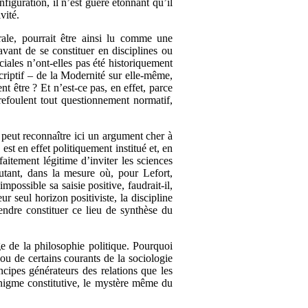
nfiguration, il n’est guère étonnant qu’il
vité.
ale, pourrait être ainsi lu comme une
avant de se constituer en disciplines ou
ociales n’ont-elles pas été historiquement
scriptif – de la Modernité sur elle-même,
t être ? Et n’est-ce pas, en effet, parce
refoulent tout questionnement normatif,
n peut reconnaître ici un argument cher à
est en effet politiquement institué et, en
faitement légitime d’inviter les sciences
autant, dans la mesure où, pour Lefort,
mpossible sa saisie positive, faudrait-il,
ur seul horizon positiviste, la discipline
tendre constituer ce lieu de synthèse du
ge de la philosophie politique. Pourquoi
 ou de certains courants de la sociologie
ncipes générateurs des relations que les
énigme constitutive, le mystère même du