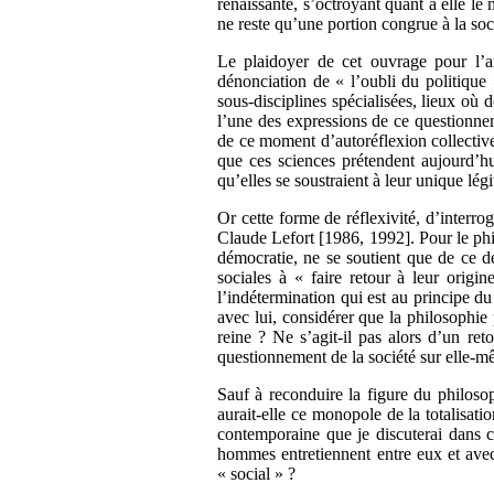
renaissante, s’octroyant quant à elle le
ne reste qu’une portion congrue à la soci
Le plaidoyer de cet ouvrage pour l’a
dénonciation de « l’oubli du politique 
sous-disciplines spécialisées, lieux où d
l’une des expressions de ce questionneme
de ce moment d’autoréflexion collective 
que ces sciences prétendent aujourd’hu
qu’elles se soustraient à leur unique lég
Or cette forme de réflexivité, d’interro
Claude Lefort [1986, 1992]. Pour le philo
démocratie, ne se soutient que de ce déb
sociales à « faire retour à leur origi
l’indétermination qui est au principe du 
avec lui, considérer que la philosophie p
reine ? Ne s’agit-il pas alors d’un ret
questionnement de la société sur elle-mê
Sauf à reconduire la figure du philosop
aurait-elle ce monopole de la totalisati
contemporaine que je discuterai dans ce
hommes entretiennent entre eux et avec
« social » ?