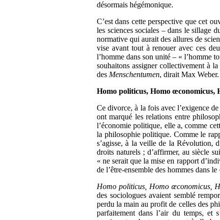
désormais hégémonique.
C’est dans cette perspective que cet ou
les sciences sociales – dans le sillage d
normative qui aurait des allures de scie
vise avant tout à renouer avec ces deux
l’homme dans son unité – « l’homme to
souhaitons assigner collectivement à la 
des
Menschentumen
,
dirait Max Weber.
Homo politicus, Homo œconomicus, H
Ce divorce, à la fois avec l’exigence de 
ont marqué les relations entre philosop
l’économie politique, elle a, comme cet
la philosophie politique. Comme le rappe
s’agisse, à la veille de la Révolution, 
droits naturels ; d’affirmer, au siècle s
« ne serait que la mise en rapport d’ind
de l’être-ensemble des hommes dans le «
Homo politicus, Homo œconomicus, H
des sociologues avaient semblé remporte
perdu la main au profit de celles des p
parfaitement dans l’air du temps, et s’