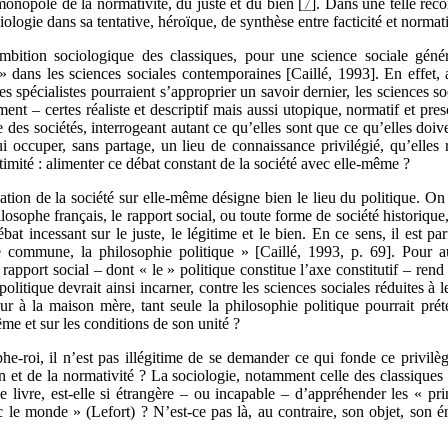
 monopole de la normativité, du juste et du bien
[
7
]
. Dans une telle reco
ologie dans sa tentative, héroïque, de synthèse entre facticité et normati
mbition sociologique des classiques, pour une science sociale génér
» dans les sciences sociales contemporaines [Caillé, 1993]. En effet, 
es spécialistes pourraient s’approprier un savoir dernier, les sciences s
nt – certes réaliste et descriptif mais aussi utopique, normatif et pre
des sociétés, interrogeant autant ce qu’elles sont que ce qu’elles doiven
i occuper, sans partage, un lieu de connaissance privilégié, qu’elles 
itimité : alimenter ce débat constant de la société avec elle-même ?
gation de la société sur elle-même désigne bien le lieu du politique. O
sophe français, le rapport social, ou toute forme de société historique, 
at incessant sur le juste, le légitime et le bien. En ce sens, il est par
ne commune, la philosophie politique » [Caillé, 1993, p. 69]. Pour 
rapport social – dont « le » politique constitue l’axe constitutif – rend i
olitique devrait ainsi incarner, contre les sciences sociales réduites à le
our à la maison mère, tant seule la philosophie politique pourrait pré
me et sur les conditions de son unité ?
he-roi, il n’est pas illégitime de se demander ce qui fonde ce privilè
on et de la normativité ? La sociologie, notamment celle des classiques
 livre, est-elle si étrangère – ou incapable – d’appréhender les « pri
 le monde » (Lefort) ? N’est-ce pas là, au contraire, son objet, son 