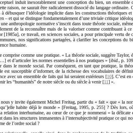
nceptuel induit inexorablement une conception du bien, un ensemble d
te raison, ne saurait être radicalement dissocié du langage ordinaire. 
 à débusquer l’idéologie implicite dans les constructions théoriques et
en – et qui se distingue fondamentalement d’une triviale critique idéol
t une anthropologie normative s’inscrit dans toute théorie sociale, même
eulement de la reconnaître mais de la valoriser comme contribuant à c
lor [1985a], ce travail, en sciences sociales, a pour principale vertu d
unes, nos significations partagées, à clarifier les conceptions du bi
ience humaine.
être comprise comme une pratique. « La théorie sociale, suggère Taylor,
…] et d’articuler les normes essentielles à nos pratiques » [
ibid.
, p. 109
r dans le monde social. Par conséquent, en tant que pratique, la théori
le est susceptible d’informer, de la richesse des vocabulaires de défini
ce avec un ensemble de faits qui lui seraient extérieurs
[
10
]
. C’est en
nir les “humanités” de notre siècle ou du siècle à venir
[
11
]
».
nous y invite également Michel Freitag, partir du « fait » que « la n
qu’]elle habite déjà le monde » [Freitag, 1995, p. 255] ? Dès lors, où 
 relation interhumaine, au cœur de ce que je nommerai « la délicate
t dans les structures immanentes à l’intersubjectivité pratique ce qui no
e de l’ordre social ?