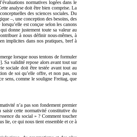
’évaluations normatives logées dans le
Cette analyse doit être bien comprise. La
 conceptuelles des sciences sociales. Du
ogique –, une conception des besoins, des
 lorsqu’elle est conçue selon les canons
e qui donne justement toute sa valeur au
e contribuer à nous définir nous-mêmes, à
en implicites dans nos pratiques, bref à
 émerge lorsque nous tentons de formuler
]. Sa validité repose alors avant tout sur
e sociale doit être testée avant tout au
tion de soi qu’elle offre, et non pas, ou
 ce sens, comme le souligne Freitag, que
ormativité n’a pas son fondement premier
saisir cette normativité constitutive du
 essence du social » ? Comment toucher
us lie, ce qui nous tient ensemble et ce à