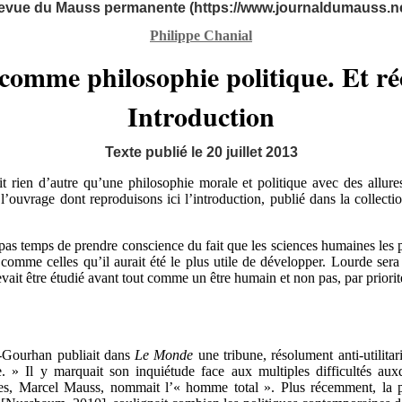
evue du Mauss permanente (https://www.journaldumauss.ne
Philippe Chanial
 comme philosophie politique. Et 
Introduction
Texte publié le 20 juillet 2013
it rien d’autre qu’une philosophie morale et politique avec des allur
s l’ouvrage dont reproduisons ici l’introduction, publié dans la coll
pas temps de prendre conscience du fait que les sciences humaines les 
omme celles qu’il aurait été le plus utile de développer. Lourde sera 
ait être étudié avant tout comme un être humain et non pas, par priorit
-Gourhan publiait dans
Le Monde
une tribune, résolument anti-utilitar
. » Il y marquait son inquiétude face aux multiples difficultés aux
tres, Marcel Mauss, nommait l’« homme total ». Plus récemment, la