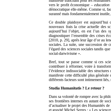
manifeste tranchant pour les Humanités 
vers le profit économique –
education 
démocratique elle-même. Comme si, face
suranné mais fondamentalement inutile
Ce double plaidoyer est aujourd’hui d
nouveaux frais la crise actuelle des sc
aujourd’hui l’objet, en est l’un des 
diagnostiquer l’ensemble des crises é
[2010, p. 29], après leur âge d’or au l
sociales. La suite, une succession de c
l’égard des sciences sociales tandis que 
social-darwivisme ».
Bref, tout se passe comme si ces scie
contribuer à réformer, voire à transform
l’évidence indissociable des structure
manifeste cette difficulté plus générale 
différents facteurs sont intimement liés
Studia Humanitatis ? Le retour ?
Dans sa volonté de rompre avec la philos
ses frontières internes en autant de soc
d’actualiser le projet des Humanités d
et gravité Michel Serres : « Les science