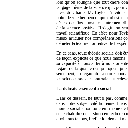
lors qu’on souligne que tout cadre co
langage même de la science qui, pour cet
thèse de Charles M. Taylor n’invite pas
point de vue herméneutique qui est le si
désirs, des fins humaines, autrement di
de la science positive. Il s’agit non s
travail scientifique. En effet, pour Tay
mieux articuler nos compréhensions comm
démêler la texture normative de l’expér
En ce sens, toute théorie sociale doit 
de façon explicite ce que nous faisons [
sa capacité à nous aider à nous oriente
regard de la qualité des pratiques qu’el
seulement, au regard de sa correspondan
les sciences sociales pourraient « redeve
La délicate essence du social
Dans ce dessein, ne faut-il pas, comme 
dans notre subjectivité humaine, [mais 
monde social sinon au cœur même de la
cette chair du social sinon en recherchan
quoi nous tenons, bref le fondement mêm