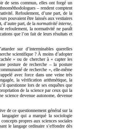
voir de sens commun, elles ont forgé un
s ethnométhodologues – rendent comptent
ativité. Refoulement, d’une part, de la
urs pouvaient être laissés aux vestiaires
, d’autre part, de la
normativité interne
,
le refoulement, la normativité ne paraît
tions que l’on fait de leurs résultats et
ttarder sur d’interminables querelles
herche scientifique ? À moins d’adopter
 cachée » ou de chercher à « capter les
une posture de recherche – la posture
« communauté de recherche », elle-même
t rappelé avec force dans une veine très
ngagée, la vérification arithmétique, la
qu’il questionne lors de ses enquêtes que
propriation de la science par ceux qui la
e une science devenue autonome, devenue
tive de ce questionnement général sur la
t langagier qui a marqué la sociologie
 concepts propres aux sciences sociales
ant le langage ordinaire s’effondre dès