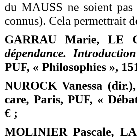
du MAUSS ne soient pas mo
connus). Cela permettrait d
GARRAU Marie, LE 
dépendance. Introductio
PUF, « Philosophies », 151
NUROCK Vanessa (dir.)
care, Paris, PUF, « Débat
€ ;
MOLINIER Pascale, L