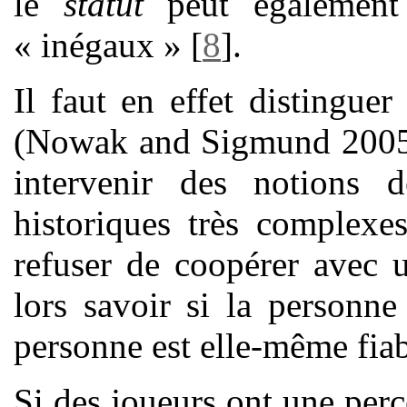
le
statut
peut également 
« inégaux »
[
8
]
.
Il faut en effet distinguer
(Nowak and Sigmund 2005).
intervenir des notions
historiques très complexes
refuser de coopérer avec u
lors savoir si la personn
personne est elle-même fiab
Si des joueurs ont une perc