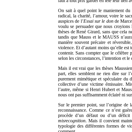
faut à tout prix garder en tête leur lien 
On sait à quel point le maniement du m
radical, la charité, l’amour, voire le s
auspices de l’
Essai sur le don
de Marcel
voulu se persuader que nous croyions l
thèses de René Girard, sans que cela ne 
tandis que Mauss et le MAUSS n’auraie
manière souvent précaire et réversible,
violence. Et d’autant moins qu’elle est 
contenir. Sans compter que le célèbre pe
selon les circonstances, l’intention et le
Mais il est vrai que les thèses Maussien
part, elles semblent ne rien dire sur 
purement mimétique et spéculaire du dé
collective d’une victime émissaire. Mi
l’autre, même si Henri Hubert et Mauss 
nous ont pas suffisamment éclairé ni sur 
Sur le premier point, sur l’origine de 
reconnaissance. Comme ce n’est guère c
procède d’un défaut ou d’un déficit 
misrecognition
. Mais il convient maint
typologie des différentes formes de vio
comment.