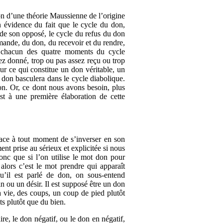
ion d’une théorie Maussienne de l’origine
en évidence du fait que le cycle du don,
 de son opposé, le cycle du refus du don
ande, du don, du recevoir et du rendre,
, chacun des quatre moments du cycle
ez donné, trop ou pas assez reçu ou trop
sur ce qui constitue un don véritable, un
 don basculera dans le cycle diabolique.
on. Or, ce dont nous avons besoin, plus
st à une première élaboration de cette
nace à tout moment de s’inverser en son
ent prise au sérieux et explicitée si nous
onc que si l’on utilise le mot don pour
alors c’est le mot prendre qui apparaît
u’il est parlé de don, on sous-entend
in ou un désir. Il est supposé être un don
a vie, des coups, un coup de pied plutôt
ts plutôt que du bien.
ire, le don négatif, ou le don en négatif,