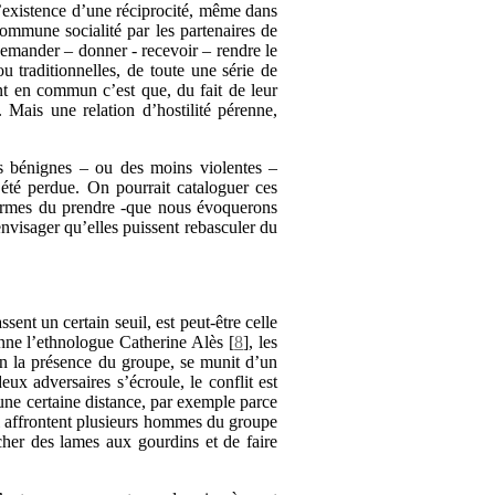
l’existence d’une réciprocité, même dans
ommune socialité par les partenaires de
 demander – donner - recevoir – rendre le
 traditionnelles, de toute une série de
ont en commun c’est que, du fait de leur
é. Mais une relation d’hostilité pérenne,
us bénignes – ou des moins violentes –
 été perdue. On pourrait cataloguer ces
 formes du prendre -que nous évoquerons
visager qu’elles puissent rebasculer du
ssent un certain seuil, est peut-être celle
nne l’ethnologue Catherine Alès
[
8
]
, les
en la présence du groupe, se munit d’un
ux adversaires s’écroule, le conflit est
 une certaine distance, par exemple parce
 affrontent plusieurs hommes du groupe
acher des lames aux gourdins et de faire