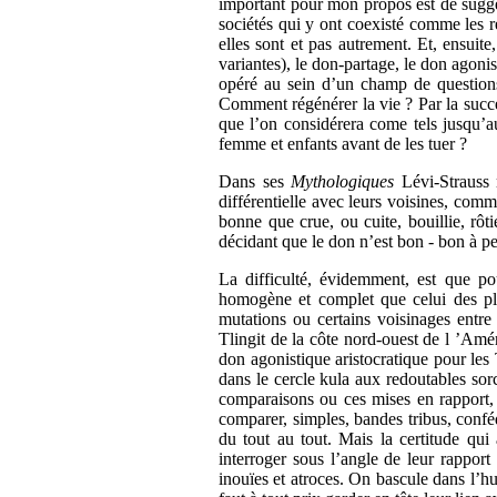
important pour mon propos est de suggér
sociétés qui y ont coexisté comme les r
elles sont et pas autrement. Et, ensuit
variantes), le don-partage, le don agoni
opéré au sein d’un champ de questions
Comment régénérer la vie ? Par la succ
que l’on considérera come tels jusqu’a
femme et enfants avant de les tuer ?
Dans ses
Mythologiques
Lévi-Strauss 
différentielle avec leurs voisines, comme
bonne que crue, ou cuite, bouillie, rôt
décidant que le don n’est bon - bon à pen
La difficulté, évidemment, est que p
homogène et complet que celui des plu
mutations ou certains voisinages entre
Tlingit de la côte nord-ouest de l ’Amé
don agonistique aristocratique pour les 
dans le cercle kula aux redoutables sor
comparaisons ou ces mises en rapport, n
comparer, simples, bandes tribus, confé
du tout au tout. Mais la certitude qui
interroger sous l’angle de leur rapport
inouïes et atroces. On bascule dans l’hu