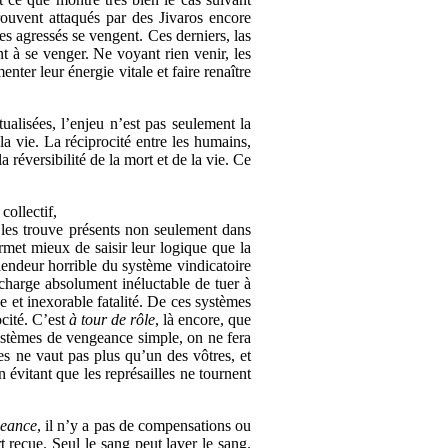
trouvent attaqués par des Jivaros encore
es agressés se vengent. Ces derniers, las
nt à se venger. Ne voyant rien venir, les
nter leur énergie vitale et faire renaître
ualisées, l’enjeu n’est pas seulement la
 la vie. La réciprocité entre les humains,
a réversibilité de la mort et de la vie. Ce
collectif,
 les trouve présents non seulement dans
met mieux de saisir leur logique que la
plendeur horrible du système vindicatoire
 charge absolument inéluctable de tuer à
ue et inexorable fatalité. De ces systèmes
ocité. C’est
à tour de rôle
, là encore, que
ystèmes de vengeance simple, on ne fera
s ne vaut pas plus qu’un des vôtres, et
 évitant que les représailles ne tournent
geance
, il n’y a pas de compensations ou
 reçue. Seul le sang peut laver le sang.