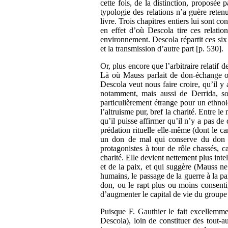
cette fois, de la distinction, proposée
typologie des relations n’a guère reten
livre. Trois chapitres entiers lui sont co
en effet d’où Descola tire ces relatio
environnement. Descola répartit ces six 
et la transmission d’autre part [p. 530].
Or, plus encore que l’arbitraire relatif 
Là où Mauss parlait de don-échange ou
Descola veut nous faire croire, qu’il y 
notamment, mais aussi de Derrida, so
particulièrement étrange pour un ethnol
l’altruisme pur, bref la charité. Entre l
qu’il puisse affirmer qu’il n’y a pas de
prédation rituelle elle-même (dont le c
un don de mal qui conserve du don pos
protagonistes à tour de rôle chassés, 
charité. Elle devient nettement plus inte
et de la paix, et qui suggère (Mauss ne
humains, le passage de la guerre à la pai
don, ou le rapt plus ou moins consenti
d’augmenter le capital de vie du groupe
Puisque F. Gauthier le fait excellemment
Descola), loin de constituer des tout-a