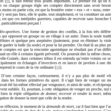
um
[
9
]
, il faut retenir trois points importants. Le premier est qu’on
n ou chaque groupe règle ses comptes directement sans avoir besoin 
oins en partie cela, est que la frontière entre « eux » et « nous, entre l’
s’y sent pas bien, elle le quitte, tout simplement, et va constituer un au
r, est que ces intrépides guerriers, capables de recevoir sans broncher 
 particulièrement perçant !
léo-sportives
. Une forme de gestion des conflits, à la fois très diffé
nts qui opposent un groupe ou un village à un autre. Dans la soule tradi
éfinies et quelque peu aseptisées (justement, pour en éliminer la viol
garder la balle (la soule) et pour la lui prendre. On était là au plus pro
de comptes est que la rencontre agonistique ne résultait pas d’un diffé
ouait un rôle à certains égards préventif. On pourrait dire la même chose
lle-Guinée, dans certaines tribus il est entendu qu’entre voisins on se 
cipalement en échanges d’invectives et en lancer de javelots à une d
reprend le cours de la vie ordinaire
[
10
]
.
.
D’une certaine façon, curieusement, il n’y a pas plus de motif vé
e dans les formes primitives du sport. Il s’agit bien de venger un mor
ait été lui-même effectué par vengeance, et ainsi de suite, et réciproqu
vent oubliée. Et, pourtant, à cette obligation de venger un proche, nul n
t bien
la triple obligation de donner, recevoir et rendre la mort
, même
ligation de donner la mort que celle de la rendre.
se réflexion, le moment de la
demande de mort,
car il faut bien que l’
ciable du cycle du don de la vie, puisse s’enclencher à nouveau. C’est