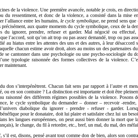
acines de la violence. Une première avancée, notable je crois, en direct
 ou du ressentiment, et donc de la violence, a consisté dans la mise 
r l’alliance entre les humains,
le cycle symbolique
, ne prend sens que
s précisément, aux quatre moments du cycle symbolique, ceux de la dem
s du ignorer, prendre, refuser et garder. Mal négocié ou effectué
que l’accord, soit qu’on ait trop ou pas assez demandé, trop ou pas ass
ié au hiatus entre les attentes des uns et des autres, à leur désaccord 
laquelle chacun estime avoir droit, alors au moins un des partenaires du
e de se cantonner dans une psychologie ou une psycho-sociologie du d
’une typologie raisonnée des formes collectives de la violence. C’e
er maintenant.
du don s’interpénètrent. Chacun fait sens par rapport à l’autre et me
é, ou en son contraire ? La distinction est importante et doit être pleinem
 raisonné des différents régimes possibles de la violence. Posons d
ance, le cycle symbolique du demander – donner – recevoir -rendre, 
nivers diabolique du ignorer - prendre - refuser - garder. Lorsq
énéfique pour le donataire, doit lui plaire et satisfaire chez lui un beso
dans les langues européennes, on peut aussi bien donner la mort que l
ais), le change, du fil à retordre, etc., bref, un mal, du mal, des méfai
f, s’il est, disons, pensé avant tout comme don de bien, alors son contra