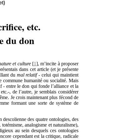
t)
ifice, etc.
me du don
ature et culture
[
1
]
, m’incite à proposer
présentais dans cet article (et je présente
allant du
mal relatif
- celui qui maintient
ute commune humanité ou socialité. Mais
f - entre le don qui fonde l’alliance et la
etc.-, de l’autre, je semblais considérer
ême. Je crois maintenant plus fécond de
comme formant une sorte de système de
on descolienne des quatre ontologies, des
 totémisme, analogisme et naturalisme),
eligieux au sein desquels ces ontologies
 encore cependant est la critique, radicale