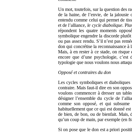
Un mot, toutefois, sur la question des r
de la haine, de l’envie, de la jalousie
entendu comme celui qui permet de tisse
et de l’alliance,
le cycle diabolique
. Plu
répondent les quatre moments opposé
symbolique engendre la discorde plutôt 
ou pas assez rendu. S’il n’est pas reméd
don qui concrétise la reconnaissance à 
Mais, à en rester à ce stade, on risqu
encore que d’une psychologie, c’est d
typologie que nous voulons nous attaqu
Opposé et contraires du don
Les cycles symboliques et diaboliques 
contraire. Mais faut-il dire en son oppos
voulons commencer à dresser un tableau
désigner l’ensemble du cycle de l’alli
comme son opposé, et qui subsume l’u
habituellement que ce qui est donné est b
de bien, de bon, ou de bienfait. Mais, 
qu’un coup de main, par exemple (en franç
Si on pose que le don est a priori positi