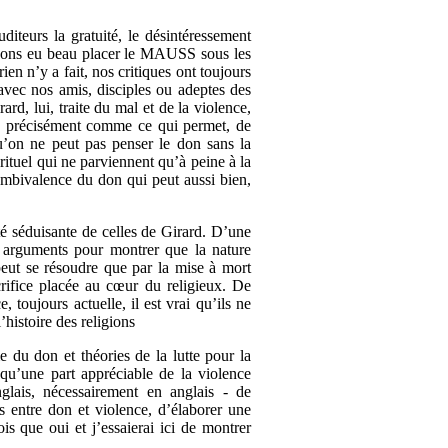
iteurs la gratuité, le désintéressement
us avons eu beau placer le MAUSS sous les
ien n’y a fait, nos critiques ont toujours
avec nos amis, disciples ou adeptes des
rd, lui, traite du mal et de la violence,
on précisément comme ce qui permet, de
 qu’on ne peut pas penser le don sans la
rituel qui ne parviennent qu’à peine à la
e ambivalence du don qui peut aussi bien,
ité séduisante de celles de Girard. D’une
ts arguments pour montrer que la nature
peut se résoudre que par la mise à mort
crifice placée au cœur du religieux. De
toujours actuelle, il est vrai qu’ils ne
’histoire des religions
e du don et théories de la lutte pour la
 qu’une part appréciable de la violence
glais, nécessairement en anglais - de
ns entre don et violence, d’élaborer une
is que oui et j’essaierai ici de montrer