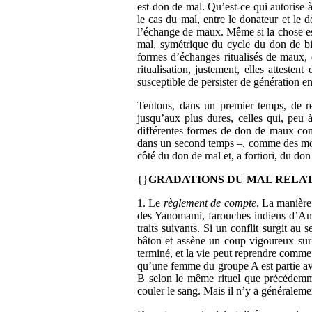
est don de mal. Qu’est-ce qui autorise 
le cas du mal, entre le donateur et le
l’échange de maux. Même si la chose est 
mal, symétrique du cycle du don de bie
formes d’échanges ritualisés de maux, d
ritualisation, justement, elles attesten
susceptible de persister de génération e
Tentons, dans un premier temps, de re
jusqu’aux plus dures, celles qui, peu 
différentes formes de don de maux comm
dans un second temps –, comme des moda
côté du don de mal et, a fortiori, du don
{}
GRADATIONS DU MAL RELATI
1. Le
règlement de compte
. La manière 
des Yanomami, farouches indiens d’Ama
traits suivants. Si un conflit surgit 
bâton et assène un coup vigoureux sur l
terminé, et la vie peut reprendre comme 
qu’une femme du groupe A est partie a
B selon le même rituel que précédemment
couler le sang. Mais il n’y a générale