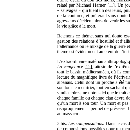
relaté par Michael Harner
[
11
]
. Un jou
« sauvages » qui tuent un des leurs, pui
de la coutume, et préférant sans doute l
agresseurs décident alors de venir les su
la vie grâce à la mort.
Retenons ce thème, sans nul doute essen
gestion des relations d’hostilité et d’al
l’alternance ou le mixage de la guerre et 
thème est évidemment au cœur de l’insti
L’extraordinaire matériau anthropologi
La vengeanc
e
[
12
]
,
atteste de l’extrêm
tout le bassin méditerranéen, où ils con
lecture du magnifique livre de l’écriva
albanais. Celui dont un proche a été tu
son tour le meurtrier, tout en sachant qu
vindicatoires, ne notons ici que le trait
chaque famille ou chaque clan devra do
qu’un mort à son tour. Un mort et pas 
réciproquement – permet de préserver l’é
au massacre.
2 bis.
Les compensations
. Dans le cas 
de compositions possibles pour un meurt