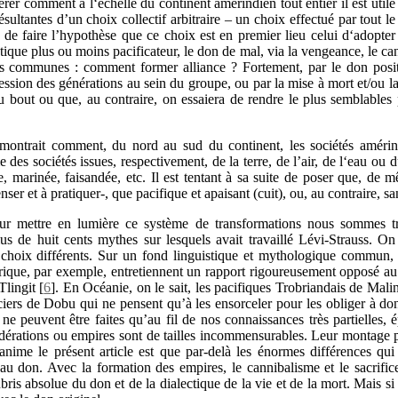
er comment à l‘échelle du continent amérindien tout entier il est utile 
ésultantes d’un choix collectif arbitraire – un choix effectué par tout
e, de faire l’hypothèse que ce choix est en premier lieu celui d‘adopte
stique plus ou moins pacificateur, le don de mal, via la vengeance, le can
 communes : comment former alliance ? Fortement, par le don positif
ession des générations au sein du groupe, ou par la mise à mort et/ou 
u bout ou que, au contraire, on essaiera de rendre le plus semblables 
montrait comment, du nord au sud du continent, les sociétés amérind
 des sociétés issues, respectivement, de la terre, de l’air, de l‘eau ou d
ie, marinée, faisandée, etc. Il est tentant à sa suite de poser que, de
ser et à pratiquer-, que pacifique et apaisant (cuit), ou, au contraire, sa
our mettre en lumière ce système de transformations nous sommes tr
s de huit cents mythes sur lesquels avait travaillé Lévi-Strauss. On
 choix différents. Sur un fond linguistique et mythologique commun, 
rique, par exemple, entretiennent un rapport rigoureusement opposé au
Tlingit
[
6
]
. En Océanie, on le sait, les pacifiques Trobriandais de Mali
ciers de Dobu qui ne pensent qu’à les ensorceler pour les obliger à do
e peuvent être faites qu’au fil de nos connaissances très partielles, ép
dérations ou empires sont de tailles incommensurables. Leur montage p
 anime le présent article est que par-delà les énormes différences qui
 au don. Avec la formation des empires, le cannibalisme et le sacrific
bris absolue du don et de la dialectique de la vie et de la mort. Mais 