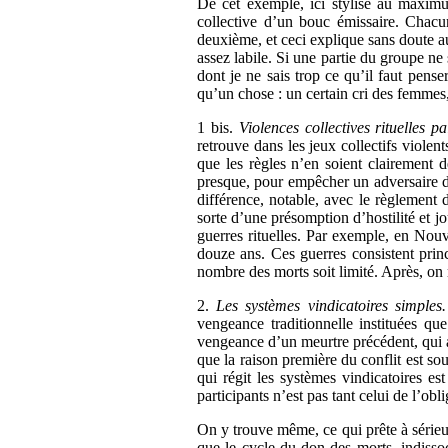
De cet exemple, ici stylisé au maxim
collective d’un bouc émissaire. Chacu
deuxième, et ceci explique sans doute au m
assez labile. Si une partie du groupe ne 
dont je ne sais trop ce qu’il faut pense
qu’un chose : un certain cri des femmes,
1 bis.
Violences collectives rituelles pa
retrouve dans les jeux collectifs viole
que les règles n’en soient clairement d
presque, pour empêcher un adversaire de 
différence, notable, avec le règlement 
sorte d’une présomption d’hostilité et j
guerres rituelles. Par exemple, en Nouve
douze ans. Ces guerres consistent prin
nombre des morts soit limité. Après, on 
2.
Les systèmes vindicatoires simples
vengeance traditionnelle instituées qu
vengeance d’un meurtre précédent, qui av
que la raison première du conflit est sou
qui régit les systèmes vindicatoires es
participants n’est pas tant celui de l’ob
On y trouve même, ce qui prête à sérieu
que le cycle du don des morts, indisso