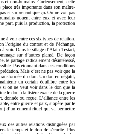
ains et non-humains. Curieusement, cette
e place très importante dans son maître-
pas si surprenant que ça. On ne voit pas
s humains nouent entre eux et avec leur
e part, puis la production, la protection
ne à voir entre ces six types de relation.
 l’origine du contrat et de l’échange,
 à voir. Dans le sillage d’Alain Testart,
hommage sur d’autres plans). De façon
e, le partage radicalement désintéressé,
possible. Pas étonnant dans ces conditions
 prédation. Mais c’est ne pas voir que la
e transformée du don. Un don en négatif,
intenir un certain équilibre entre les
e si on ne veut voir dans le don que la
ue le don à la lisière exacte de la guerre
t, donnée ou reçue. L’alliance entre les
able, entre guerre et paix, s’opère par le
on) d’un ennemi rituel qui va permettre
deux des autres relations distinguées par
ers le temps et le don de sécurité. Plus