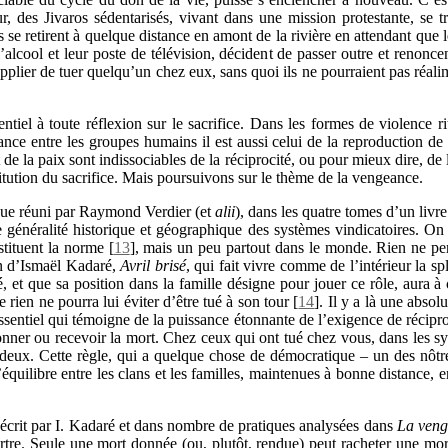
r, des Jivaros sédentarisés, vivant dans une mission protestante, se 
s se retirent à quelque distance en amont de la rivière en attendant que l
’alcool et leur poste de télévision, décident de passer outre et renonce
pplier de tuer quelqu’un chez eux, sans quoi ils ne pourraient pas réalime
tiel à toute réflexion sur le sacrifice. Dans les formes de violence rit
liance entre les groupes humains il est aussi celui de la reproduction de
de la paix sont indissociables de la réciprocité, ou pour mieux dire, de l
tution du sacrifice. Mais poursuivons sur le thème de la vengeance.
que réuni par Raymond Verdier (et
alii
), dans les quatre tomes d’un livre 
e généralité historique et géographique des systèmes vindicatoires. On
stituent la norme
[
13
]
, mais un peu partout dans le monde. Rien ne per
in d’Ismaël Kadaré,
Avril brisé
, qui fait vivre comme de l’intérieur la s
é, et que sa position dans la famille désigne pour jouer ce rôle, aura à
e rien ne pourra lui éviter d’être tué à son tour
[
14
]
. Il y a là une absol
 essentiel qui témoigne de la puissance étonnante de l’exigence de récipr
nner ou recevoir la mort. Chez ceux qui ont tué chez vous, dans les s
deux. Cette règle, qui a quelque chose de démocratique – un des nôtre
quilibre entre les clans et les familles, maintenues à bonne distance, en
décrit par I. Kadaré et dans nombre de pratiques analysées dans
La ven
re. Seule une mort donnée (ou, plutôt, rendue) peut racheter une mort