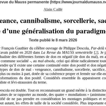
evue du Mauss permanente (https://www.journaldumauss.ne
Alain Caillé
ance, cannibalisme, sorcellerie, sacr
 d’une généralisation du paradig
Texte publié le 8 mars 2026
ar François Gauthier du célèbre ouvrage de Philippe Descola,
Par-delà n
j’avais publié en 2020 dans
La Revue du MAUSS semestrielle
[
2
]
.
Je 
adualiste des différentes formes de don en négatif (de don du mal), en 
commune socialité -, au
mal absolu
, celui qui dénie radicalement to
endre qu’il existe une certaine continuité entre don positif et don négati
s types de don de mal - vengeance, cannibalisme, sorcellerie, sacrifice, 
us ou moins à part, dotée de sa cohérence propre et fermée sur elle-m
nsformations du don positif. Considérés ensemble ils apparaissent 
liste et lévi-straussien du terme.
escola est double. Tout en reconnaissant un grand mérite à la distincti
maines de se rapporter au monde, des quatre « mondiations » (animisme,
tifié de ne pas prendre en considération les montages politiques et r
out autant, les effets de taille de la société considérée. Plus importante