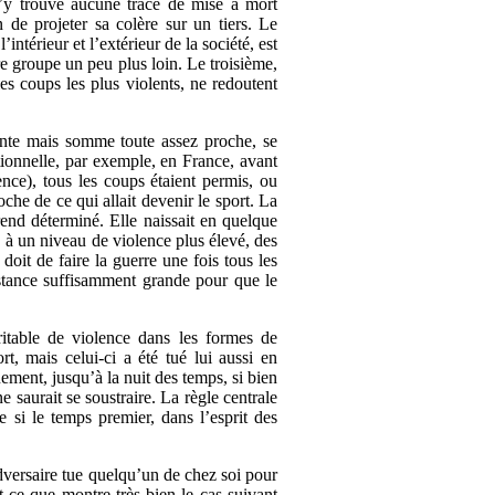
 n’y trouve aucune trace de mise à mort
de projeter sa colère sur un tiers. Le
intérieur et l’extérieur de la société, est
tre groupe un peu plus loin. Le troisième,
les coups les plus violents, ne redoutent
rente mais somme toute assez proche, se
tionnelle, par exemple, en France, avant
ence), tous les coups étaient permis, ou
che de ce qui allait devenir le sport. La
rend déterminé. Elle naissait en quelque
, à un niveau de violence plus élevé, des
doit de faire la guerre une fois tous les
istance suffisamment grande pour que le
ritable de violence dans les formes de
t, mais celui-ci a été tué lui aussi en
ement, jusqu’à la nuit des temps, si bien
e saurait se soustraire. La règle centrale
 si le temps premier, dans l’esprit des
adversaire tue quelqu’un de chez soi pour
 ce que montre très bien le cas suivant