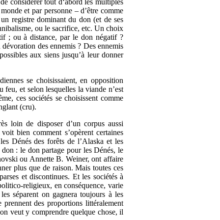
de considérer tout d‘abord les multiples
 le monde et par personne – d’être comme
r un registre dominant du don (et de ses
nibalisme, ou le sacrifice, etc. Un choix
 ; ou à distance, par le don négatif ?
la dévoration des ennemis ? Des ennemis
possibles aux siens jusqu’à leur donner
iennes se choisissaient, en opposition
u feu, et selon lesquelles la viande n’est
 même, ces sociétés se choisissent comme
nglant (cru).
ès loin de disposer d’un corpus aussi
 voit bien comment s’opèrent certaines
les Dénés des forêts de l’Alaska et les
 don : le don partage pour les Dénés, le
novski ou Annette B. Weiner, ont affaire
nner plus que de raison. Mais toutes ces
arses et discontinues. Et les sociétés à
olitico-religieux, en conséquence, varie
 les séparent on gagnera toujours à les
e prennent des proportions littéralement
si on veut y comprendre quelque chose, il