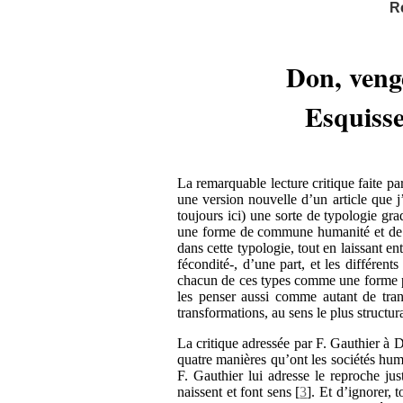
R
Don, venge
Esquisse
La remarquable lecture critique faite p
une version nouvelle d’un article que 
toujours ici) une sorte de typologie gr
une forme de commune humanité et de 
dans cette typologie, tout en laissant ent
fécondité-, d’une part, et les différent
chacun de ces types comme une forme pl
les penser aussi comme autant de tra
transformations, au sens le plus structura
La critique adressée par F. Gauthier à D
quatre manières qu’ont les sociétés hu
F. Gauthier lui adresse le reproche jus
naissent et font sens
[
3
]
. Et d’ignorer, t