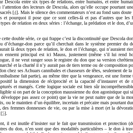
 par Descola entre six types de relations, entre humains, et entre hum
u l’attention des lecteurs de Descola, alors qu’elle occupe pourtant un
nsacrés
[
4
]
. Mais le silence des commentateurs n’est au fond sans doute 
ns et pourquoi il pose que ce sont celles-là et pas d’autres que le
types de relation en deux séries : l’échange, la prédation et le don, d’un
de cette double série, ce qui frappe c’est la discontinuité que Descola don
 d’échange-don parce qu’il cherchait dans le système premier du don
aurait là deux types de relation, le don et l’échange, qui n’auraient rien
n ennemi principal est ici Mauss, justement (même s’il lui rend 
ogue, il ne veut ranger sous le registre du don que sa version chrétienn
e marché et la charité il n’y aurait pas de tiers terme ou de composition 
 don chez ses Achuars cannibales et chasseurs de têtes, seulement de la
annibalisme fait partie), au même titre que la vengeance, est une form
itif la dimension de réciprocité et la capacité d’instaurer et de ma
capturés et mangés. Cette logique sociale est bien sûr incompréhensibl
lligible si on part de la conception maussienne du don agonistique qui sit
 développe pas assez ce point) que la vie ne peut naitre que de la mor
x, ou le maintien d’un équilibre, incertain et précaire mais pourtant dur
, des femmes donneuses de vie, ou par la mise à mort (et la dévorati
[
5
]
.
, il est inutile d’insister sur le fait que transmission et protection (
utres du don, n’en sont que des modalités particulières – le don à trav