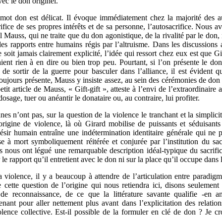
avec le don originel.
ot don est délicat. Il évoque immédiatement chez la majorité des aud
acrifice de ses propres intérêts et de sa personne, l’autosacrifice. No
 Mauss, qui ne traite que du don agonistique, de la rivalité par le don, r
es rapports entre humains régis par l’altruisme. Dans les discussions 
soit jamais clairement explicité, l’idée qui ressort chez eux est que Gira
nt rien à en dire ou bien trop peu. Pourtant, si l’on présente le d
 de sortir de la guerre pour basculer dans l’alliance, il est évident
toujours présente, Mauss y insiste assez, au sein des cérémonies de don 
tit article de Mauss, « Gift-gift », atteste à l’envi de l’extraordinair
 dosage, tuer ou anéantir le donataire ou, au contraire, lui profiter.
nes n’ont pas, sur la question de la violence le tranchant et la simplic
l’origine de violence, là où Girard mobilise de puissants et séduisan
sir humain entraîne une indétermination identitaire générale qui ne 
se à mort symboliquement réitérée et conjurée par l’institution du sa
nous ont légué une remarquable description idéal-typique du sacrifice, 
le rapport qu’il entretient avec le don ni sur la place qu’il occupe dans l
la violence, il y a beaucoup à attendre de l’articulation entre paradigm
ette question de l’origine qui nous retiendra ici, disons seulement
de reconnaissance, de ce que la littérature savante qualifie -en an
enant pour aller nettement plus avant dans l’explicitation des relatio
lence collective. Est-il possible de la formuler en clé de don ? Je cro