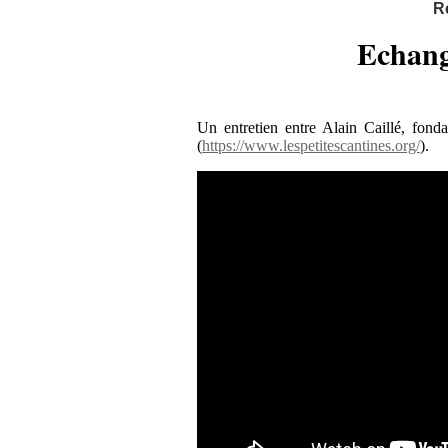
R
Echange
Un entretien entre Alain Caillé, fond
(
https://www.lespetitescantines.org/
).