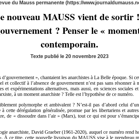
evue du Mauss permanente (https://www.journaldumauss.ne
e nouveau MAUSS vient de sortir !
gouvernement ? Penser le « moment
contemporain.
Texte publié le 20 novembre 2023
 d’gouvernement », chantaient les anarchistes à La Belle époque. Si cet
uel et collectif à l’absence de gouvernement n’est pas sans résonner à n
tes et expérimentations alternatives, mais aussi, en sciences sociales 
arxiste, à un moment anarchiste ? Telle est l’hypothèse de ce numéro.
lement polymorphe et ambivalent ? N’est-il pas d’abord celui d’un 
 à cette dérégulation généralisée, promue par les libertariens et autres
ire, de « dissoudre dans l’air » (Marx), tout ce qui est pour s’émanci
ogie anarchiste, David Graeber (1961-2020), auquel ce numéro rend h
s ». À ce titre, cette nouvelle livraison du MAUSS vise à le prendreau 