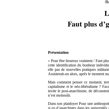
R
L
Faut plus d’
Présentation
« Pour être heureux vraiment / Faut plus
cette identification du bonheur individ
elle pas de nouvelles pratiques militan
Assisterait-on alors, après le moment m
Mais comment penser ce moment, terrib
capitalisme et le néo-libéralisme ? Face
invite le post-anarchisme, de déconstru
n’est moinssûr.
Dans son plaidoyer Pour une anthropol
si eu d’anarchistes dans les université