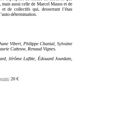
, mais aussi celle de Marcel Mauss et de
et de collectifs qui, desserrant l’étau
l’auto-détermination.
hane Vibert, Philippe Chanial, Sylvaine
Laurie Catteu
w, Renaud Vignes.
 Jérôme Lafitte, Édouard Jourdain,
orain
/
20 €