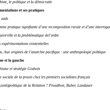
ste, le politique et la démocratie
imentations et ses pratiques
s zads
mme pratique signifiante d’une recomposition rurale et d’une interrogati
urorville et la problématique de
l’ordre
 expérimentations existentielles
nn,
Aux origines de l’anarchie pacifique : une anthropologie politique
me et la gauche
hisme et stratégie Godwin
sociale de la praxis chez les premiers socialistes français
anti)politique de la Relation ? Proudhon, Buber, Land
auer