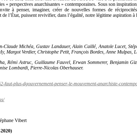
les « perspectives anarchisantes » contemporaines. Sous son inspiration
invite à penser, imaginer, créer de nouvelles formes de réciprocités 
l’État, puissent revivifier, dans l’égalité, notre légitime aspiration à 
-Claude Michéa, Gustav Landauer, Alain Caillé, Anatole Lucet, Stép
Hy, Margot Verdier, Christophe Petit, François Bordes, Anne Mulpas, 
a, Rémi Astruc, Guillaume Fauvel, Erwan Sommerer, Benjamin Gizard,
ise Lombardi, Pierre-Nicolas Oberhauser.
-62-faut-plus-dgouvernement-penser-le-mouvement-anarchiste-contemp
ss/
téphane Vibert
-2020)