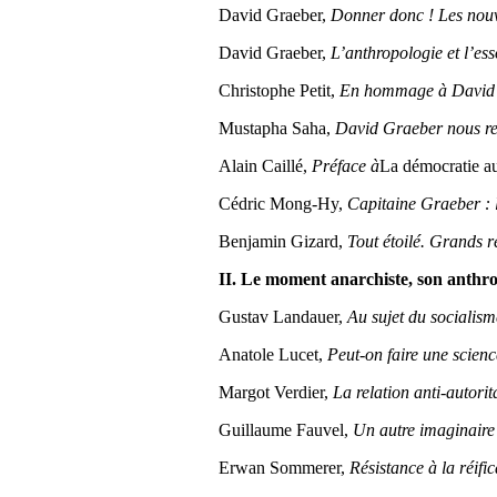
David Graeber,
Donner donc ! Les nou
David Graeber,
L’anthropologie et l’es
Christophe Petit,
En hommage à David
Mustapha Saha,
David Graeber nous r
Alain Caillé,
Préface à
La démocratie 
Cédric Mong-Hy,
Capitaine Graeber : l
Benjamin Gizard,
Tout étoilé. Grands 
II. Le moment anarchiste, son anthrop
Gustav Landauer,
Au sujet du socialism
Anatole Lucet,
Peut-on faire une science
Margot Verdier,
La relation anti-autori
Guillaume Fauvel,
Un autre imaginaire 
Erwan Sommerer,
Résistance à la réif