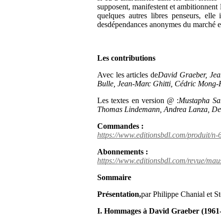
supposent, manifestent et ambitionnent 
quelques autres libres penseurs, elle 
desdépendances anonymes du marché et de 
Les contributions
Avec les articles de
David Graeber, Jean
Bulle, Jean-Marc Ghitti, Cédric Mong-
Les textes en version @ :
Mustapha Sah
Thomas Lindemann, Andrea Lanza, Den
Commandes :
https://www.editionsbdl.com/produit/n
Abonnements :
https://www.editionsbdl.com/revue/mau
Sommaire
Présentation,
par Philippe Chanial et S
I. Hommages à David Graeber (1961