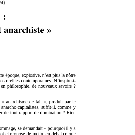
t)
 :
 anarchiste »
te époque, explosive, n’est plus la nôtre
os oreilles contemporaines. N’inspire-t-
et en philosophie, de nouveaux savoirs ?
« anarchisme de fait », produit par le
 anarcho-capitalistes, suffit-il, comme y
per de tout rapport de domination ? Rien
ommage, se demandait « pourquoi il y a
mot et propose de mettre en débat ce que