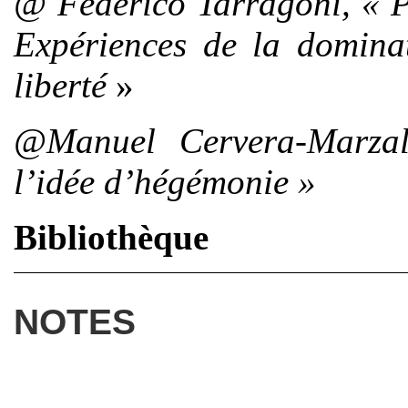
@ Federico Tarragoni, «
P
Expériences de la dominat
liberté
»
@Manuel Cerve
r
a-
Marza
l’idée d’hégémonie »
Bibliothèque
NOTES