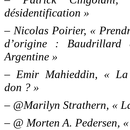
désidentification »
– Nicolas Poirier, « Prendr
d’origine : Baudrillar
Argentine »
– Emir Mahieddin, « La n
don ? »
– @Marilyn Strathern, « La
– @ Morten A. Pedersen, « 