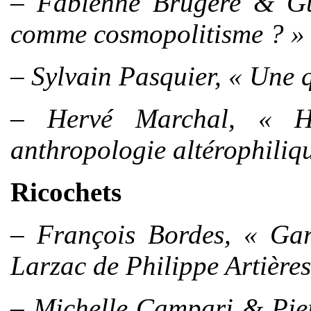
– Fabienne Brugère & Gui
comme cosmopolitisme ? »
– Sylvain Pasquier, « Une q
– Hervé Marchal, « H
anthropologie altérophiliq
Ricochets
– François B
ordes, « Gar
Larzac de Philippe Artières
– Michelle Campari & Pier