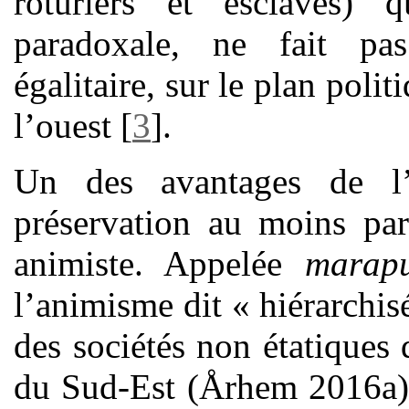
roturiers et esclaves)
paradoxale, ne fait pa
égalitaire, sur le plan poli
l’ouest
[
3
]
.
Un des avantages de l’î
préservation au moins part
animiste. Appelée
marap
l’animisme dit « hiérarchis
des sociétés non étatiques 
du Sud-Est (Århem 2016a). 