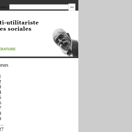
cher :
TÉRATURE
teurs
1
2
3
4
5
6
7
8
9
…
27