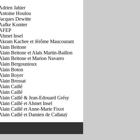
Adrien Jahier
Antoine Houlou
Jacques Dewitte
Aafke Komter
AFEP
Ahmet Insel
Akram Kachee et Jérôme Maucourant
Alain Beitone
Alain Beitone et Alaïs Martin-Baillon
Alain Beitone et Marion Navarro
Alain Bergounioux
Alain Boton
Alain Boyer
Alain Brossat
Alain Caillé
Alain Caillé
Alain Caillé & Jean-Edouard Grésy
Alain Caillé et Ahmet Insel
Alain Caillé et Anne-Marie Fixot
Alain Caillé et Damien de Callataÿ