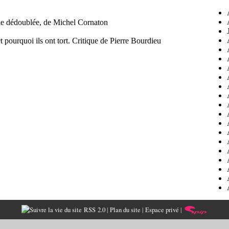
ie dédoublée, de Michel Cornaton
 pourquoi ils ont tort. Critique de Pierre Bourdieu
RSS 2.0
|
Plan du site
|
Espace privé
|