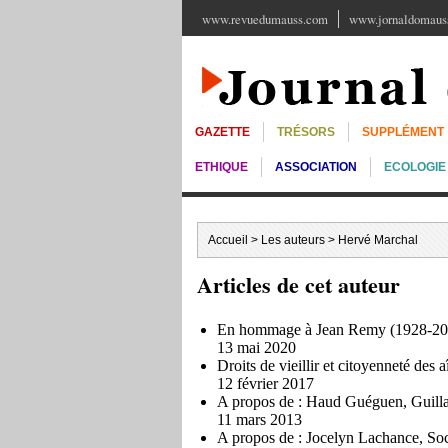
www.revuedumauss.com
www.jornaldomauss
GAZETTE
TRÉSORS
SUPPLÉMENT
ETHIQUE
ASSOCIATION
ECOLOGIE
Accueil
>
Les auteurs
> Hervé Marchal
Articles de cet auteur
En hommage à Jean Remy (1928-20
13 mai 2020
Droits de vieillir et citoyenneté des 
12 février 2017
A propos de : Haud Guéguen, Guilla
11 mars 2013
A propos de : Jocelyn Lachance, Soc