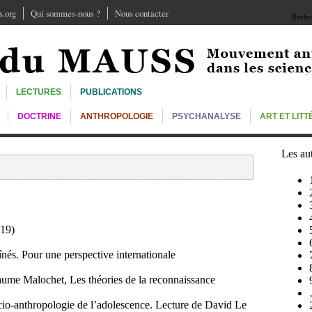
.org
Qui sommes-nous ?
Nous contacter
Recher
LECTURES
PUBLICATIONS
DOCTRINE
ANTHROPOLOGIE
PSYCHANALYSE
ART ET LIT
Les au
19)
aînés. Pour une perspective internationale
ume Malochet, Les théories de la reconnaissance
io-anthropologie de l’adolescence. Lecture de David Le