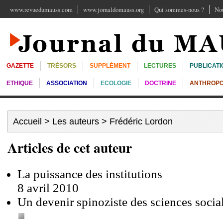
www.revuedumauss.com
www.jornaldomauss.org
Qui sommes-nous ?
Nou
GAZETTE
TRÉSORS
SUPPLÉMENT
LECTURES
PUBLICATI
ETHIQUE
ASSOCIATION
ECOLOGIE
DOCTRINE
ANTHROPO
Accueil
>
Les auteurs
> Frédéric Lordon
Articles de cet auteur
La puissance des institutions
8 avril 2010
Un devenir spinoziste des sciences socia