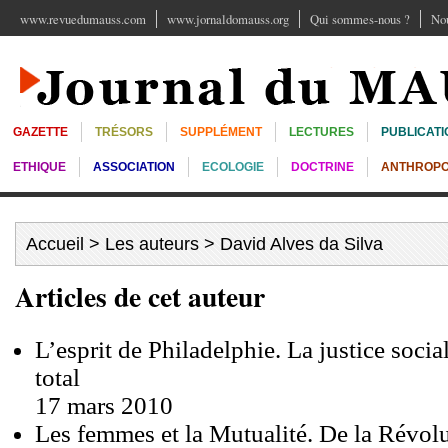
www.revuedumauss.com
www.jornaldomauss.org
Qui sommes-nous ?
Nou
GAZETTE
TRÉSORS
SUPPLÉMENT
LECTURES
PUBLICATI
ETHIQUE
ASSOCIATION
ECOLOGIE
DOCTRINE
ANTHROPO
Accueil
>
Les auteurs
> David Alves da Silva
Articles de cet auteur
L’esprit de Philadelphie. La justice soci
total
17 mars 2010
Les femmes et la Mutualité. De la Révolu