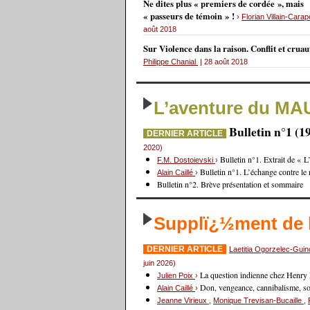
Ne dites plus « premiers de cordée », mais
« passeurs de témoin » !
›
Florian Villain-Carap
août 2018
Sur Violence dans la raison. Conflit et crua
Philippe Chanial
| 28 août 2018
L’aventure du MA
Bulletin n°1 (1
DERNIER ARTICLE
2020)
Bulletin n°1. Extrait de « 
F.M. Dostoievski
›
Bulletin n°1. L’échange contre le
Alain Caillé
›
Bulletin n°2. Brève présentation et sommaire
Supplï¿½ment de
DERNIER ARTICLE
Laetitia Ogorzelec-Gui
juin 2026)
La question indienne chez Henry
Julien Poix
›
Don, vengeance, cannibalisme, sorc
Alain Caillé
›
Jeanne Virieux
,
Monique Trevisan-Bucaille
,