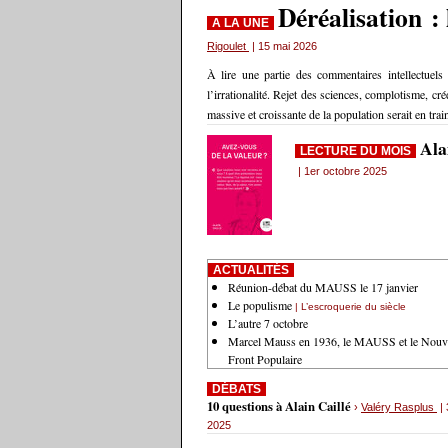
Déréalisation : 
A LA UNE
Rigoulet
| 15 mai 2026
À lire une partie des commentaires intellectuels
l’irrationalité. Rejet des sciences, complotisme, c
massive et croissante de la population serait en tra
Ala
LECTURE DU MOIS
| 1er octobre 2025
ACTUALITÉS
Réunion-débat du MAUSS le 17 janvier
Le populisme
| L’escroquerie du siècle
L’autre 7 octobre
Marcel Mauss en 1936, le MAUSS et le Nouv
Front Populaire
DÉBATS
10 questions à Alain Caillé
›
Valéry Rasplus
| 
2025