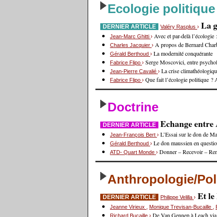
Ecologie politique
La g
DERNIER ARTICLE
Valéry Rasplus
›
Avec et par-delà l’écologie
Jean-Marc Ghitti
›
A propos de Bernard Charb
Charles Jacquier
›
La modernité conquérante
Gérald Berthoud
›
Serge Moscovici, entre psycholo
Fabrice Flipo
›
La crise climathéologiq
Jean-Pierre Cavalié
›
Que fait l’écologie politique 
Fabrice Flipo
›
Doctrine
Echange entre A
DERNIER ARTICLE
L’Essai sur le don de Ma
Jean-François Bert
›
Le don maussien en questi
Gérald Berthoud
›
Donner – Recevoir – Re
ATD- Quart Monde
›
Anthropologie/Pol
Et l
DERNIER ARTICLE
Philippe Velilla
›
Jeanne Virieux
,
Monique Trevisan-Bucaille
,
De Van Gennep à Leach via
Richard Bucaille
›