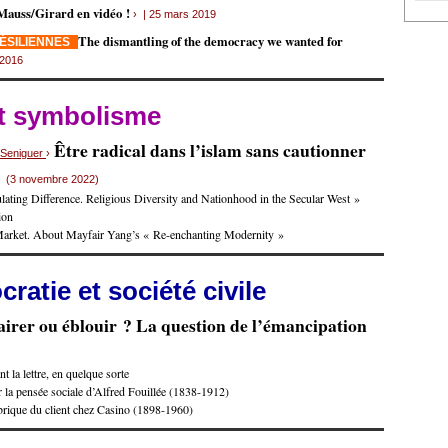
Mauss/Girard en vidéo !
› | 25 mars 2019
The dismantling of the democracy we wanted for
RÉSILIENNES
 2016
et symbolisme
Être radical dans l’islam sans cautionner
s Seniguer
›
e
(3 novembre 2022)
ating Difference. Religious Diversity and Nationhood in the Secular West »
ion
Market. About Mayfair Yang’s « Re-enchanting Modernity »
ratie et société civile
airer ou éblouir ? La question de l’émancipation
t la lettre, en quelque sorte
 la pensée sociale d’Alfred Fouillée (1838-1912)
brique du client chez Casino (1898-1960)