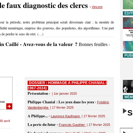
le faux diagnostic des clercs
›
Vincent
ÉDIT
 sur la période, notre problème principal serait désormais clair : la montée de
rédulité numérique, emprise des gourous, des populistes, des algorithmes. Une part
in de perdre le sens du réel. (…)
in Caillé - Avez-vous de la valeur ?
Bonnes feuilles
›
PUBL
DOSSIER : HOMMAGE À PHILIPPE CHANIAL (
1967-2024)
Présentation
› | 1er janvier 2025
MÉMO
eau
Philippe Chanial : Les yeux dans les yeux
›
Frédéric
Vandenberghe
| 17 février 2025
S
A Philippe...
›
Laurence Kaufmann
| 17 février 2025
30 avril
La perte du futur
›
François Gauthier
| 17 février 2025