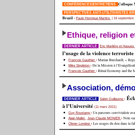
Colloque 
CONFÉRENCES/ENTRETIENS
PERSPECTIVES ANTI-UTILITARISTES B
Brazil
›
Paulo Henrique Martins
| 16 septembre
Ethique, religion 
DERNIER ARTICLE
Eric Marlière et Haoue
l’usage de la violence terrorist
Marian Burchardt, « Regul
François Gauthier
›
De la Mission à l’Evangélisat
Mike Singleton
›
Ritual Economy and the 
François Gauthier
›
Association, démoc
Écl
DERNIER ARTICLE
Sabin Guillaume
›
à l’Université
(11 mars 2021)
Un parcours convivialiste avan
Guy Roustang
›
Note sur
Alain Mallet
,
Jean-Claude MONIER
›
Les usages du don dans la fa
Olivier Londeix
›