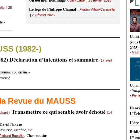
Un dernier hommage
L
›
Alain Caillé
| 23 février 2025
ella
| 28
Le legs de Philippe Chanial
›
Florian Villain-Carapella
| 23 février 2025
uté
›
Constr
(sous
USS (1982-)
2025)
›
Gaël 
982) Déclaration d’intentions et sommaire
(17 avril
L’homme souterrain »
 marché
Corm
cliniq
›
Pierr
 la Revue du MAUSS
BRÈ
Henri
Transmettre ce qui semble avoir échoué
nchard
›
(14
L’Éch
L’ère
 David Thoreau
ellerie, sacrifice, etc.
Bibli
Chers cousins
Richard Bucaille
›
er
1
sem