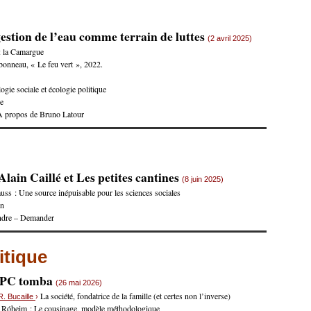
estion de l’eau comme terrain de luttes
(2 avril 2025)
 : la Camargue
onneau, « Le feu vert », 2022.
gie sociale et écologie politique
ue
? A propos de Bruno Latour
lain Caillé et Les petites cantines
(8 juin 2025)
uss : Une source inépuisable pour les sciences sociales
on
ndre – Demander
itique
e PC tomba
(26 mai 2026)
La société, fondatrice de la famille (et certes non l’inverse)
R. Bucaille
›
 Róheim : Le cousinage, modèle méthodologique