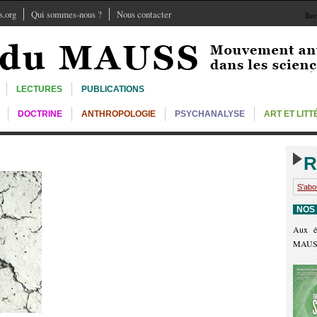
.org
Qui sommes-nous ?
Nous contacter
Rec
LECTURES
PUBLICATIONS
DOCTRINE
ANTHROPOLOGIE
PSYCHANALYSE
ART ET LIT
R
S'abo
NOS
Aux é
MAUS