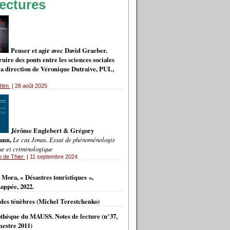
ectures
Penser et agir avec David Graeber.
uire des ponts entre les sciences sociales
 la direction de Véronique Dutraive, PUL,
Itim
| 28 août 2025
Jérôme Englebert & Grégory
ann,
Le cas Jonas. Essai de phénoménologie
ue et criminologique
e de Thier
| 11 septembre 2024
VES
 Mora, « Désastres touristiques »,
appée, 2022.
 des ténèbres (Michel Terestchenko)
othèque du MAUSS. Notes de lecture (n°37,
estre 2011)