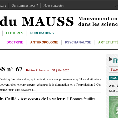
.org
Qui sommes-nous ?
Nous contacter
Rec
LECTURES
PUBLICATIONS
DOCTRINE
ANTHROPOLOGIE
PSYCHANALYSE
ART ET LIT
R
SS n° 67
S'abo
›
Fabien Robertson
| 31 juillet 2026
NOS
’est-il qu’un vieux rêve, qui ne tient jamais ses promesses et qu’il vaudrait mieux
euvent-elles encore espérer échapper à la domination et à l’exploitation ? Ces
Aux é
e-même, mais elles revêtent (…)
MAUS
in Caillé - Avez-vous de la valeur ?
Bonnes feuilles
›