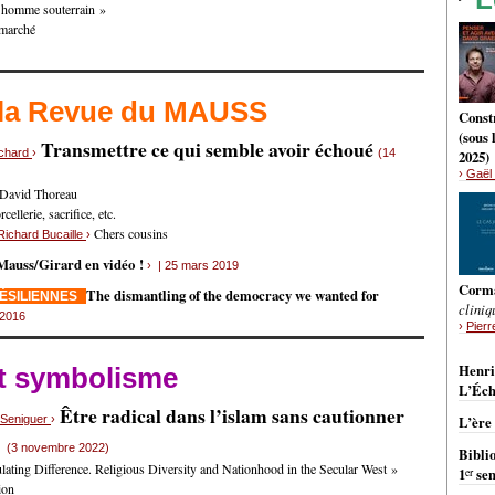
L’homme souterrain »
 marché
 la Revue du MAUSS
Constr
(sous
Transmettre ce qui semble avoir échoué
nchard
›
(14
2025)
›
Gaël 
 David Thoreau
ellerie, sacrifice, etc.
Chers cousins
Richard Bucaille
›
Mauss/Girard en vidéo !
› | 25 mars 2019
Corm
The dismantling of the democracy we wanted for
RÉSILIENNES
cliniq
 2016
›
Pierr
BRÈ
Henri
et symbolisme
L’Éch
Être radical dans l’islam sans cautionner
s Seniguer
›
L’ère
e
(3 novembre 2022)
Bibli
ating Difference. Religious Diversity and Nationhood in the Secular West »
er
1
sem
ion