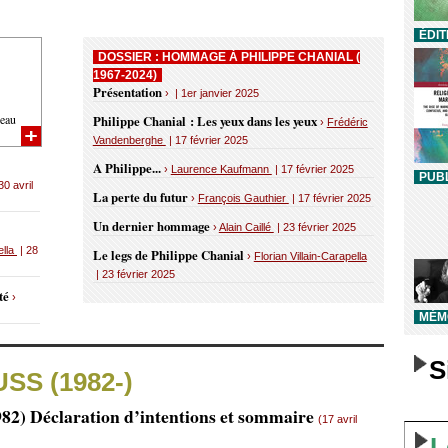
ÉDIT
DOSSIER : HOMMAGE À PHILIPPE CHANIAL (
1967-2024)
Présentation
› | 1er janvier 2025
eau
Philippe Chanial : Les yeux dans les yeux
›
Frédéric
Vandenberghe
| 17 février 2025
A Philippe...
›
Laurence Kaufmann
| 17 février 2025
PUBL
30 avril
La perte du futur
›
François Gauthier
| 17 février 2025
Un dernier hommage
›
Alain Caillé
| 23 février 2025
ella
| 28
Le legs de Philippe Chanial
›
Florian Villain-Carapella
| 23 février 2025
uté
›
MÉMO
S
USS (1982-)
982) Déclaration d’intentions et sommaire
(17 avril
L