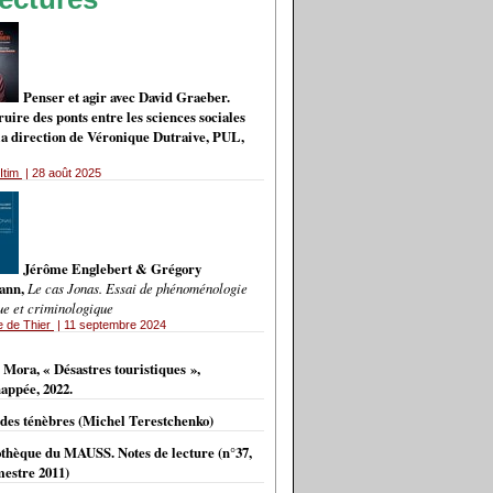
Penser et agir avec David Graeber.
uire des ponts entre les sciences sociales
 la direction de Véronique Dutraive, PUL,
Itim
| 28 août 2025
Jérôme Englebert & Grégory
ann,
Le cas Jonas. Essai de phénoménologie
ue et criminologique
e de Thier
| 11 septembre 2024
VES
 Mora, « Désastres touristiques »,
appée, 2022.
 des ténèbres (Michel Terestchenko)
othèque du MAUSS. Notes de lecture (n°37,
estre 2011)