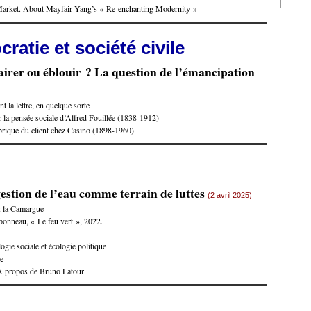
Market. About Mayfair Yang’s « Re-enchanting Modernity »
ratie et société civile
airer ou éblouir ? La question de l’émancipation
t la lettre, en quelque sorte
 la pensée sociale d’Alfred Fouillée (1838-1912)
brique du client chez Casino (1898-1960)
estion de l’eau comme terrain de luttes
(2 avril 2025)
 : la Camargue
onneau, « Le feu vert », 2022.
gie sociale et écologie politique
ue
? A propos de Bruno Latour