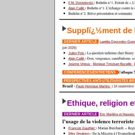
Bulletin n°1. Extrait de « 
F.M. Dostoievski
›
Bulletin n°1. L’échange contre le
Alain Caillé
›
Bulletin n°2. Brève présentation et sommaire
Supplï¿½ment de
DERNIER ARTICLE
Laetitia Ogorzelec-Gui
juin 2026)
La question indienne chez Henry
Julien Poix
›
Don, vengeance, cannibalisme, sorc
Alain Caillé
›
Jeanne Virieux
,
Monique Trevisan-Bucaille
,
Colloque 
CONFÉRENCES/ENTRETIENS
PERSPECTIVES ANTI-UTILITARISTES B
Brazil
›
Paulo Henrique Martins
| 16 septembre
Ethique, religion 
DERNIER ARTICLE
Eric Marlière et Haoue
l’usage de la violence terrorist
Marian Burchardt, « Regul
François Gauthier
›
De la Mission à l’Evangélisat
Mike Singleton
›