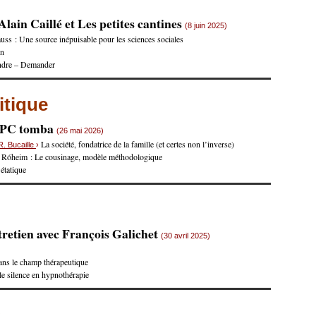
lain Caillé et Les petites cantines
(8 juin 2025)
uss : Une source inépuisable pour les sciences sociales
on
ndre – Demander
itique
e PC tomba
(26 mai 2026)
La société, fondatrice de la famille (et certes non l’inverse)
R. Bucaille
›
 Róheim : Le cousinage, modèle méthodologique
 étatique
retien avec François Galichet
(30 avril 2025)
ans le champ thérapeutique
 le silence en hypnothérapie
s