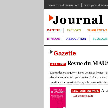
www.revuedumauss.com
www.jornaldomauss
GAZETTE
TRÉSORS
SUPPLÉMENT
ETHIQUE
ASSOCIATION
ECOLOGIE
Gazette
Revue du MAU
A LA UNE
L’idéal démocratique vit-il ses dernières heures ? N
abandonner une fois pour toutes ? Nos sociétés p
questions sont aussi vieilles que la démocratie ell
Ala
LECTURE DU MOIS
| 1er octobre 2025