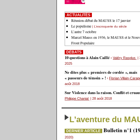
ACTUALITÉS
Réunion-débat du MAUSS le 17 janvier
Le populisme
| L’escroquerie du siècle
L’autre 7 octobre
Marcel Mauss en 1936, le MAUSS et le Nouv
Front Populaire
DÉBATS
10 questions à Alain Caillé
›
Valéry Rasplus
| 
2025
Ne dites plus « premiers de cordée », mais
« passeurs de témoin » !
›
Florian Villain-Carap
août 2018
Sur Violence dans la raison. Conflit et crua
Philippe Chanial
| 28 août 2018
L’aventure du MA
Bulletin n°1 (1
DERNIER ARTICLE
2020)