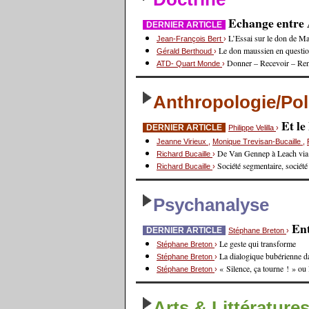
Echange entre A
DERNIER ARTICLE
L’Essai sur le don de Ma
Jean-François Bert
›
Le don maussien en questi
Gérald Berthoud
›
Donner – Recevoir – Re
ATD- Quart Monde
›
Anthropologie/Pol
Et l
DERNIER ARTICLE
Philippe Velilla
›
Jeanne Virieux
,
Monique Trevisan-Bucaille
,
De Van Gennep à Leach via
Richard Bucaille
›
Société segmentaire, société
Richard Bucaille
›
Psychanalyse
Ent
DERNIER ARTICLE
Stéphane Breton
›
Le geste qui transforme
Stéphane Breton
›
La dialogique bubérienne d
Stéphane Breton
›
« Silence, ça tourne ! » ou
Stéphane Breton
›
Arts & Littérature