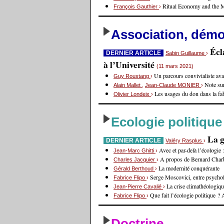
Ritual Economy and the 
François Gauthier
›
Association, démoc
Écl
DERNIER ARTICLE
Sabin Guillaume
›
à l’Université
(11 mars 2021)
Un parcours convivialiste avan
Guy Roustang
›
Note sur
Alain Mallet
,
Jean-Claude MONIER
›
Les usages du don dans la fa
Olivier Londeix
›
Ecologie politique
La g
DERNIER ARTICLE
Valéry Rasplus
›
Avec et par-delà l’écologie
Jean-Marc Ghitti
›
A propos de Bernard Charb
Charles Jacquier
›
La modernité conquérante
Gérald Berthoud
›
Serge Moscovici, entre psycholo
Fabrice Flipo
›
La crise climathéologiq
Jean-Pierre Cavalié
›
Que fait l’écologie politique 
Fabrice Flipo
›
Doctrine